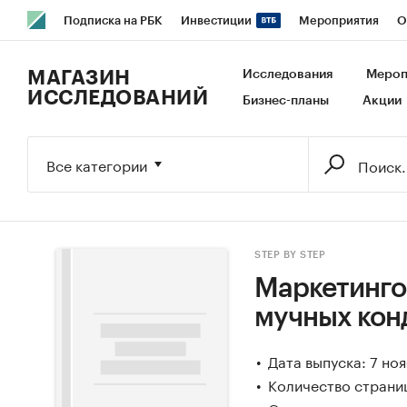
Подписка на РБК
Инвестиции
Мероприятия
О
РБК Образование
РБК Курсы
РБК Life
Тренды
В
МАГАЗИН
Исследования
Мероп
ИССЛЕДОВАНИЙ
Бизнес-планы
Акции
Исследования
Кредитные рейтинги
Франшизы
Га
Экономика
Бизнес
Технологии и медиа
Финансы
Все категории
STEP BY STEP
Маркетинго
мучных кон
Дата выпуска: 7 но
Количество страниц