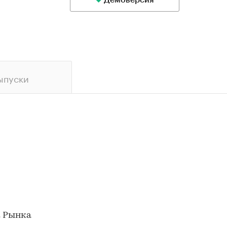
Демоверсия
ыпуски
к Рынка