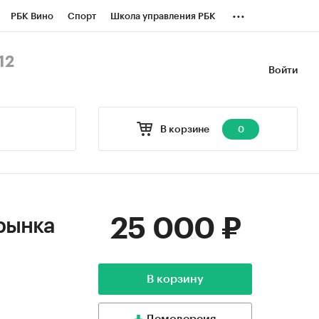
...
РБК Вино
Спорт
Школа управления РБК
БК Бизнес-среда
Дискуссионный клуб
12
Войти
оверка контрагентов
Политика
В корзине
0
25 000 ₽
рынка
В корзину