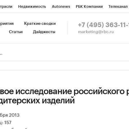
трасли
Недвижимость
Autonews
РБК Компании
Телеканал
изионеры
Национальные проекты
Город
Стиль
Крипто
Р
риятия
Краткие сводки
+7 (495) 363-11-
marketing@rbc.ru
Статьи
Дайджесты
зета
Спецпроекты СПб
Конференции СПб
Спецпроекты
Пр
Рынок наличной валюты
вое исследование российского 
дитерских изделий
ября 2013
: 157