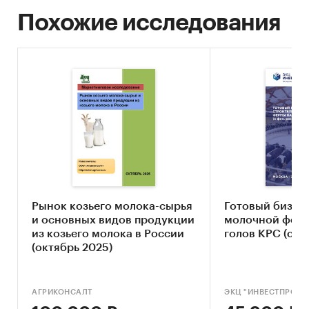
E-mail (если есть)
Похожие исследования
Веб-сайт (если есть)
ФИО руководителя
Принадлежность к холдингу/группе
компаний
Информация о собственнике (выборочно)
Годовой оборот (выборочно)
Объем переработки молока-сырья, тонн/
сутки (2008, 2011 гг. – выборочно)
Рынок козьего молока-сырья
Готовый бизне
Объемы производства продукции по
и основных видов продукции
молочной ферм
группам
из козьего молока в России
голов КРС (с ф
(октябрь 2025)
Численность персонала (выборочно)
АГРИКОНСАЛТ
ЭКЦ "ИНВЕСТПРОЕК