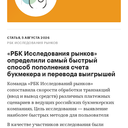
Размер шрифта - 10
Исследование состоит из 1 таблицы
Форма предоставления – в электронном виде
Категории:
Промышленность
/
...
/
Молочные
СТАТЬЯ, 5 АВГУСТА 2026
продукты
/
Молоко и сливки
РБК ИССЛЕДОВАНИЯ РЫНКОВ
Россия
«РБК Исследования рынков»
определили самый быстрый
способ пополнения счета
букмекера и перевода выигрышей
Команда «РБК Исследований рынков»
сопоставила скорости обработки транзакций
(ввод и вывод средств) различных платежных
сценариев в ведущих российских букмекерских
компаниях. Цель исследования — выявление
наиболее быстрых методов для пользователя
В качестве участников исследования были