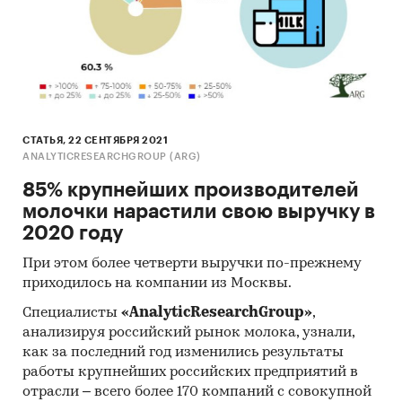
эффективности и
привлечения
финансирования.
Бизнес-план содержит
укрупненные данные по
проекту, отражает
СТАТЬЯ, 22 СЕНТЯБРЯ 2021
концепцию проекта и
ANALYTICRESEARCHGROUP (ARG)
является техническим
85% крупнейших производителей
заданием для разработки
молочки нарастили свою выручку в
проектной документации и
2020 году
дальнейшей проработки с
При этом более четверти выручки по-прежнему
учетом требований
приходилось на компании из Москвы.
Россельхозбанка, органов
власти, партнеров и
Специалисты
«AnalyticResearchGroup»
,
Министерства сельского
анализируя российский рынок молока, узнали,
хозяйства.
как за последний год изменились результаты
работы крупнейших российских предприятий в
Отрасль
Животноводство, молочная
отрасли – всего более 170 компаний с совокупной