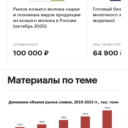
Возможности бизнес-плана молочной
Рынок козьего молока-сырья
Готовый бизне
фермы:
и основных видов продукции
молочного заво
из козьего молока в России
рассчитать экономическую
моделью)
(октябрь 2025)
привлекательность проекта в условиях
санкций
оценить перспективы выхода на рынок
АГРИКОНСАЛТ
ЭКЦ "ИНВЕСТПРОЕК
100 000 ₽
64 900 ₽
обратиться за мерами господдержки
привлечь частное финансирование
рассчитать оценочную стоимость для
Материалы по теме
продажи или покупки бизнеса
контроль реализации инвест-проекта
объективно оценить состояние
предприятия
После приобретения готового бизнес-плана: