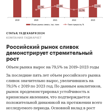
сравните предстоящий бизнес с Вашими
ожиданиями
по инструкции внесите свои данные
направьте инвестору или в банк для
СТАТЬЯ, 19 ДЕКАБРЯ 2024
получения финансирования
КОМПАНИЯ ГИДМАРКЕТ
1. Концепция бизнес-плана молочной
Российский рынок сливок
фермы
демонстрирует стремительный
рост
По проекту планируется строительство
молочно-товарной фермы с доильным залом
Объем рынка вырос на 79,5% за 2019–2023 годы
роторного типа «Карусель». Планируется
За последние пять лет объем российского рынка
поэтапная закупка разновозрастного стада
сливок значительно вырос, увеличившись на
(
голштинская порода
) на доращивание в
79,5% с 2019 по 2023 год. По данным аналитиков,
течение первых
6
месяцев с дальнейшим
рынок продемонстрировал устойчивость к
получением натурального молока на
кризисным явлениям, что подтверждается
реализацию и мяса животных в «живом весе»,
положительной динамикой на протяжении всего
а также навоза в качестве натурального
исследуемого периода. Основной вклад в рост