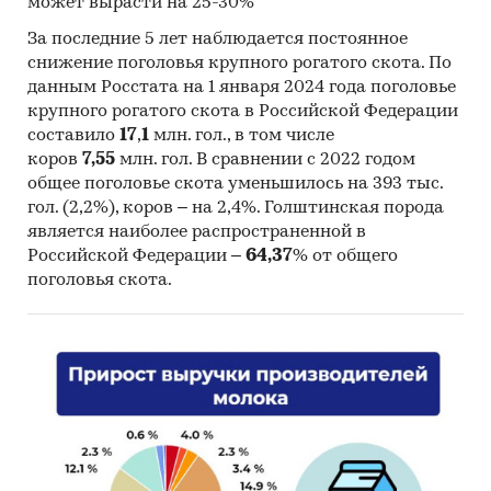
может вырасти на 25-30%
«Карусель».
За последние 5 лет наблюдается постоянное
Дата разработки
14.08.2025.
снижение поголовья крупного рогатого скота. По
бизнес-плана
данным Росстата на 1 января 2024 года поголовье
крупного рогатого скота в Российской Федерации
Валюта расчетов
росс. руб.
составило
17
,
1
млн. гол., в том числе
коров
7,55
млн. гол. В сравнении с 2022 годом
Площадь з/у
Планируется долгосрочная
общее поголовье скота уменьшилось на 393 тыс.
аренда участка 3 га с
гол. (2,2%), коров – на 2,4%. Голштинская порода
правом выкупа.
является наиболее распространенной в
Российской Федерации –
64,37
% от общего
Период
10
лет помесячно (с янв.
поголовья скота.
планирования
2026 г. по дек. 2035 г.).
Цель бизнес-
Расчет экономических,
плана:
производственных и
маркетинговых параметров
строительства молочно-
товарной фермы для
подтверждения ее
экономической