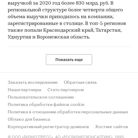
экономики
отрасль.
выручкой за 2020 год более 830 млрд. руб. В
региональной структуре более четверти общего
Суть проекта
1. Строительство новой
объема выручки приходилось на компании,
молочно-товарной фермы
зарегистрированные в столице. В топ-5 регионов
на
140
дойных голов
также попали Краснодарский край, Татарстан,
голштинской породы (со
Удмуртия и Воронежская область.
шлейфом – *** гол.) с
удойностью
***
л / гол. /
сутки;
Показать еще
2. Производство мяса
говядины в живом весе
***
т
Заказать исследование
Обратная связь
/ год;
Наши партнеры
Стать партнером
3. Производство
Пользовательское соглашение
органического удобрения в
Политика обработки файлов cookie
объеме
***
т / год.
Политика в отношении обработки персональных данных
Облако для бизнеса
Инициатор
ООО «Рабочая голштинка».
Корпоративный регистратор доменов
Хостинг сайтов
проекта
© ООО «БИЗНЕСПРЕСС», АО «РОСБИЗНЕСКОНСАЛТИНГ», 1995-