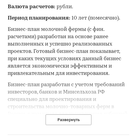
Валюта расчетов:
рубли.
Период планирования:
10 лет (помесячно).
Бизнес-план молочной фермы (с фин.
расчетами) разработан на основе ранее
выполненных и успешно реализованных
проектов. Готовый бизнес-план показывает,
при каких текущих условиях данный бизнес
является экономически эффективным и
привлекательным для инвестирования.
Бизнес-план разработан с учетом требований
инвесторов, банков и Минсельхоза РФ
специально для проектирования и
строительства молочно-товарных ферм в
России, в том числе для привлечения субсидий
Развернуть
и льготного кредитования.
Финансово-экономическая модель входит в