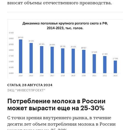
органического удобрения для приусадебных
вносят объемы отечественного производства.
участков и сельскохозяйственных
организаций.
Плановая численность поголовья –
140
дойных
голов.
Технологическое решение:
роторный
доильный зал "Карусель".
В 2016-2022 гг. бизнес-планы молочных ферм
разрабатывались под решения компаний Lely
(Нидерланды) и DeLaval (Швеция). С 2022 г.
технологические решения поставляют
СТАТЬЯ, 28 АВГУСТА 2024
локализованные российские партнеры.
ЭКЦ "ИНВЕСТПРОЕКТ"
Потребление молока в России
Наименование
«Строительство молочно-
может вырасти еще на 25-30%
проекта
товарной фермы
на
140
дойных голов КРС
С точки зрения внутреннего рынка, в течение
голштинской породы по
десяти лет объем потребления молока в России
технологии доения