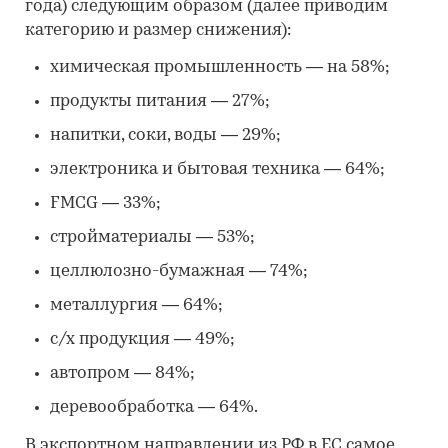
года) следующим образом (далее приводим
категорию и размер снижения):
химическая промышленность
—
на 58%;
продукты питания
—
27%;
напитки, соки, воды
—
29%;
электроника и бытовая техника
—
64%;
FMCG
—
33%;
стройматериалы
—
53%;
целлюлозно-бумажная
—
74%;
металлургия
—
64%;
с/х продукция
—
49%;
автопром
—
84%;
деревообработка
—
64%.
В экспортном направлении из РФ в ЕС самое