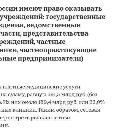
России имеют право оказывать
 учреждений: государственные
ждения, ведомственные
части, представительства
Анализ цен на мед
реждений, частные
услуги в Российск
иники, частнопрактикующие
Федерации. 2021-20
полугодие 2026 г. 
льные предприниматели)
2030 г
SYNOPSIS CONSULTING&
29 000 ₽
ду платные медицинские услуги
а сумму, равную 591,5 млрд руб. (без
. Из них около 189,4 млрд руб. или 32,0%
тные клиники. Таким образом, сетевая
ерно треть рынка платных
сии.