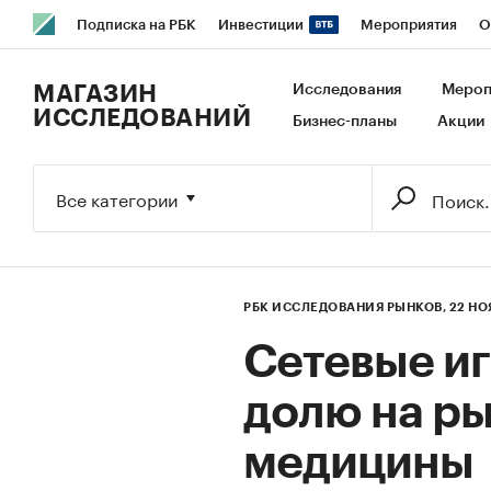
Подписка на РБК
Инвестиции
Мероприятия
О
РБК Образование
РБК Курсы
РБК Life
Тренды
В
МАГАЗИН
Исследования
Мероп
ИССЛЕДОВАНИЙ
Бизнес-планы
Акции
Исследования
Кредитные рейтинги
Франшизы
Га
Экономика
Бизнес
Технологии и медиа
Финансы
Все категории
РБК ИССЛЕДОВАНИЯ РЫНКОВ,
22 НО
Сетевые и
долю на ры
медицины