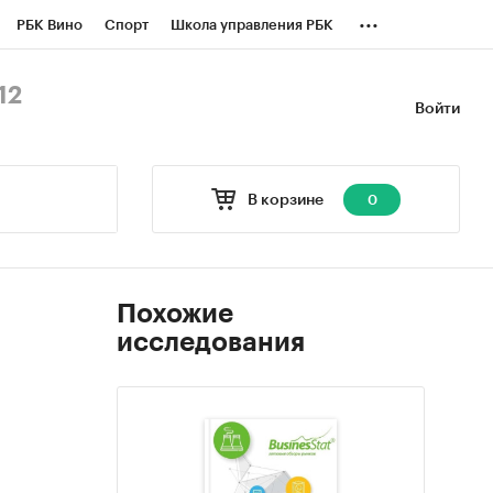
...
РБК Вино
Спорт
Школа управления РБК
БК Бизнес-среда
Дискуссионный клуб
12
Войти
оверка контрагентов
Политика
В корзине
0
Похожие
исследования