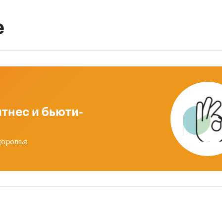
е
тнес и бьюти-
доровья