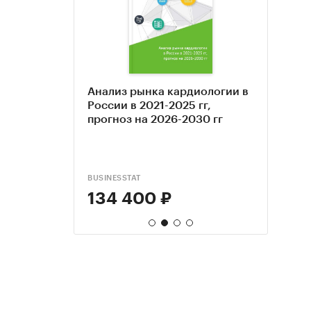
ицинские
Анализ рынка кардиологии в
Рыно
Анал
ой
России в 2021-2025 гг,
услу
меди
25 гг., 1ое
прогноз на 2026-2030 гг
гг. и
2024 
Прогноз до
гг
RESEARCH
BUSINESSTAT
АМИК
BUSINE
134 400 ₽
48 
134