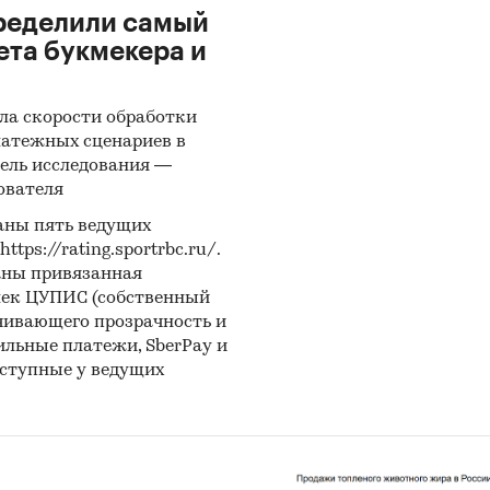
ределили самый
ета букмекера и
ла скорости обработки
латежных сценариев в
ель исследования —
ователя
аны пять ведущих
ps://rating.sportrbc.ru/.
аны привязанная
лек ЦУПИС (собственный
чивающего прозрачность и
бильные платежи, SberPay и
оступные у ведущих