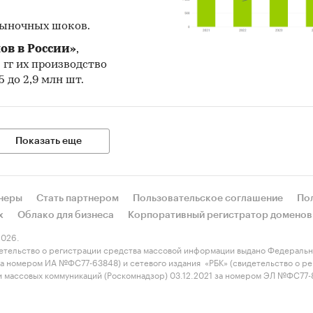
рыночных шоков.
ов в России»
,
5 гг их производство
 до 2,9 млн шт.
Показать еще
неры
Стать партнером
Пользовательское соглашение
По
х
Облако для бизнеса
Корпоративный регистратор доменов
026.
етельство о регистрации средства массовой информации выдано Федеральн
 за номером ИА №ФС77-63848) и сетевого издания «РБК» (свидетельство о 
 и массовых коммуникаций (Роскомнадзор) 03.12.2021 за номером ЭЛ №ФС77