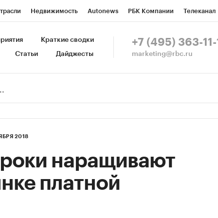
трасли
Недвижимость
Autonews
РБК Компании
Телеканал
изионеры
Национальные проекты
Город
Стиль
Крипто
Р
риятия
Краткие сводки
+7 (495) 363-11-
marketing@rbc.ru
Статьи
Дайджесты
зета
Спецпроекты СПб
Конференции СПб
Спецпроекты
Пр
Рынок наличной валюты
ЯБРЯ 2018
гроки наращивают
нке платной