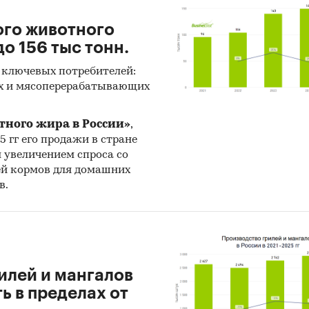
ого животного
о 156 тыс тонн.
 ключевых потребителей:
х и мясоперерабатывающих
тного жира в России»
,
25 гг его продажи в стране
н увеличением спроса со
ей кормов для домашних
в.
илей и мангалов
 в пределах от