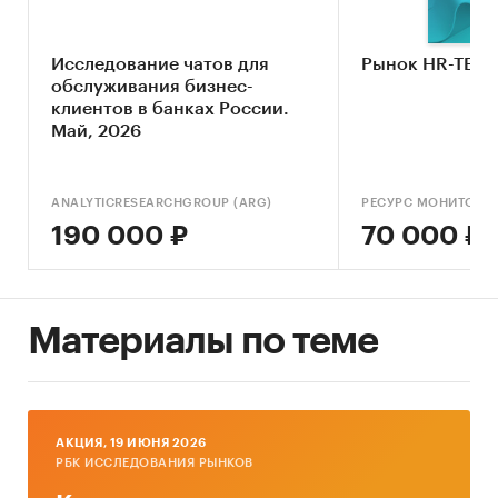
предпочтения нейросетей для проверки
орфографии в России
Исследование чатов для
Рынок HR-TEC
обслуживания бизнес-
Цель исследования
анализ состояния рынка
клиентов в банках России.
нейросетей для проверки орфографии, анализ
Май, 2026
конкурентов, а также определение критериев
выбора потребителями
ANALYTICRESEARCHGROUP (ARG)
РЕСУРС МОНИТОРИ
190 000 ₽
70 000 ₽
[1]
Пользователем приложения считается тот,
кто использовал приложения хотя бы 1 раз в
течение последнего месяца
Материалы по теме
Категории:
IT и телекоммуникации
Россия
Искусственный интеллект / ИИ
Нейросети
Орфография
AКЦИЯ, 19 ИЮНЯ 2026
РБК ИССЛЕДОВАНИЯ РЫНКОВ