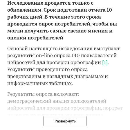
Исследование продается только с
обновлением. Срок подготовки отчета 10
рабочих дней. В течение этого срока
проводится опрос потребителей, чтобы вы
могли получить самые свежие мнения и
оценки потребителей
Основой настоящего исследования выступают
результаты on-line опроса 140 пользователей
нейросетей для проверки орфографии
[1]
.
Результаты проведенного опроса
представлены в наглядных диаграммах и
информативных таблицах.
Результаты опроса включают:
демографический анализ пользователей
нейросетей для проверки орфографии, портрет
целевого пользователя, уровень знания
Развернуть
нейросетей для проверки орфографии в
России, уровень использования нейросетей для