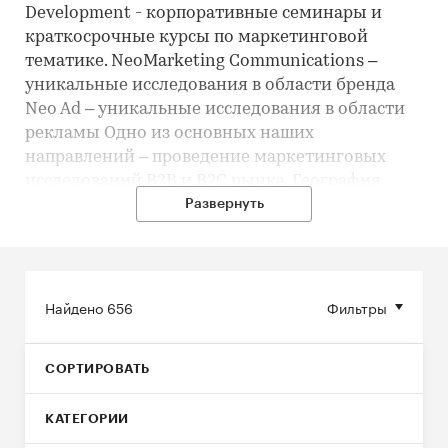
Development - корпоративные семинары и
краткосрочные курсы по маркетинговой
тематике. NeoMarketing Communications –
уникальные исследования в области бренда
Neo Ad – уникальные исследования в области
рекламы Одно из основных наших
направлений – проведение маркетинговых
исследований B2B и B2C рынка. География
наших исследований включает в себя все
Развернуть
регионы России. На сегодняшний день мы
наладили устойчивые партнерские отношения
с маркетинговыми компаниями стран СНГ,
Центральной и Восточной Европы,
Найдено
656
Фильтры
США.Сотрудничая с международными
компаниями, мы перенимаем передовой опыт
СОРТИРОВАТЬ
и исследовательские методики, которые
используем в работе для наших клиентов.В
КАТЕГОРИИ
2010 г. мы стали партнерами РБК и
присоединились к Европейской ассоциации