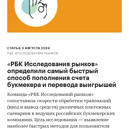
за месяц
Тор-20 регионов РФ по темпу прироста к
аналогичному периоду предыдущего года.
Указаны регионы с максимальным и
минимальным приростом за аналогичный
период предыдущего года
СТАТЬЯ, 5 АВГУСТА 2026
2. Данные по потребительским ценам на
РБК ИССЛЕДОВАНИЯ РЫНКОВ
пребывание пациента в круглосуточном
стационаре в разрезе федеральных округов
«РБК Исследования рынков»
определили самый быстрый
Динамика цены в актуальном месяце по
способ пополнения счета
федеральным округам, 2018-2025
букмекера и перевода выигрышей
Темпы прироста цены в актуальном месяце
Команда «РБК Исследований рынков»
аналогичному периоду предыдущего года
сопоставила скорости обработки транзакций
по федеральным округам, 2018-2024
(ввод и вывод средств) различных платежных
сценариев в ведущих российских букмекерских
Динамика средней цены по кварталам 2024-
компаниях. Цель исследования — выявление
2025 в разрезе федеральных округов
наиболее быстрых методов для пользователя