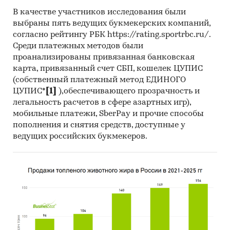
Динамика цены по месяцам 2025 года в
В качестве участников исследования были
разрезе федеральных округов
выбраны пять ведущих букмекерских компаний,
Темпы прироста за месяц в 2025 году в
согласно рейтингу РБК https://rating.sportrbc.ru/.
разрезе федеральных округов
Среди платежных методов были
проанализированы привязанная банковская
Данные по регионам каждого
карта, привязанный счет СБП, кошелек ЦУПИС
федерального округа
(собственный платежный метод ЕДИНОГО
ЦУПИС*
[1]
),обеспечивающего прозрачность и
Розничная цена за последний доступный
легальность расчетов в сфере азартных игр),
месяц в динамике за 2018-2025, прирост за
мобильные платежи, SberPay и прочие способы
последний месяц, темпы прироста к
пополнения и снятия средств, доступные у
аналогичному периоду предыдущего года
ведущих российских букмекеров.
2019-2024
Потребительские цены по месяцам, 2021-
2025
Темпы прироста цены к предыдущему
месяцу, 2025
Максимальные, минимальные, средние