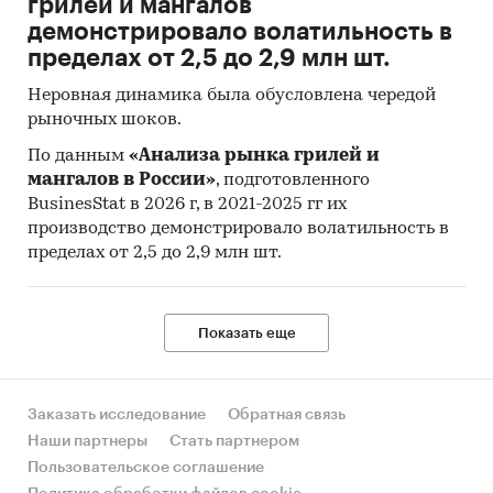
грилей и мангалов
услуги (ИПЦ) измеряет отношение стоимости
демонстрировало волатильность в
фиксированного перечня товаров и услуг в
пределах от 2,5 до 2,9 млн шт.
ценах текущего периода к его стоимости в
Неровная динамика была обусловлена чередой
ценах предыдущего (базисного) периода и
рыночных шоков.
характеризует изменение во времени общего
уровня цен на товары и услуги, приобретаемые
По данным
«Анализа рынка грилей и
мангалов в России»
, подготовленного
населением для непроизводственного
BusinesStat в 2026 г, в 2021-2025 гг их
потребления.
производство демонстрировало волатильность в
Исходной информацией для расчета ИПЦ
пределах от 2,5 до 2,9 млн шт.
являются данные регистрации цен на
конкретные товары и услуги. На их основе
определяются средние сопоставимые цены
Показать еще
отчетного и предыдущего периодов.
Сопоставимой считается цена,
зарегистрированная в одной и той же
Заказать исследование
Обратная связь
организации торговли (сферы услуг) на один и
Наши партнеры
Стать партнером
тот же или аналогичный по качеству товар
Пользовательское соглашение
(услугу).