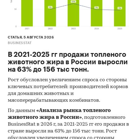
значения цены по месяцам в 2024, 2025
годах (max, min цена - среди цен по
регионам федерального округа)
Динамика средней цены по кварталам 2018-
2025 в федеральном округе
СТАТЬЯ, 5 АВГУСТА 2026
BUSINESSTAT
Уровень инфляции на товар (услугу)в ФО к
В 2021-2025 гг продажи топленого
декабрю предыдущего года в сравнении с
животного жира в России выросли
общей инфляцией, 2018-2025
на 63% до 156 тыс тонн.
Инфляция на товар в ФО в сравнении с
общей инфляцией за месяц. Данные за
Рост обусловлен увеличением спроса со стороны
ключевых потребителей: производителей кормов
актуальный месяц к предыдущему месяцу,
для домашних животных и
2018-2025
мясоперерабатывающих комбинатов.
Инфляция на товар в ФО в сравнении с
По данным
«Анализа рынка топленого
общей инфляцией за год. Данные за
животного жира в России»
, подготовленного
актуальный месяц к предыдущему году,
BusinesStat в 2026 г, за 2021-2025 гг его продажи в
2018-2025
стране выросли на 63% до 156 тыс тонн. Рост
Цены на товар в регионах ФО. Указаны
обусловлен увеличением спроса со стороны