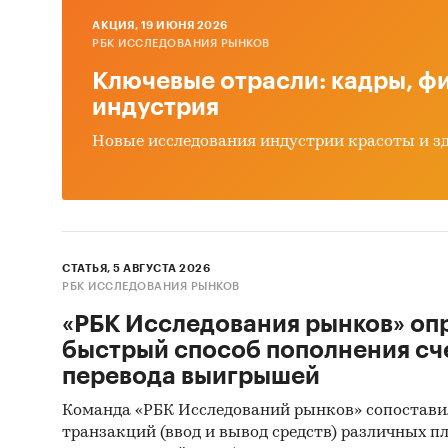
Росс
AКЦИЯ, 19 ИЮНЯ 2026
РБК ИССЛЕДОВАНИЯ РЫНКОВ
кото
расх
Ключевые отрасли: кадры, фи
2024
индустрия
кажд
Новые исследования индустрии красоты и з
Как 
2023
сред
пери
стои
СТАТЬЯ, 5 АВГУСТА 2026
РБК ИССЛЕДОВАНИЯ РЫНКОВ
Помимо 
«РБК Исследования рынков» оп
федера
быстрый способ пополнения сч
закраше
перевода выигрышей
(привед
Команда «РБК Исследований рынков» сопостави
официал
транзакций (ввод и вывод средств) различных п
домохоз