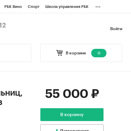
...
РБК Вино
Спорт
Школа управления РБК
БК Бизнес-среда
Дискуссионный клуб
12
Войти
оверка контрагентов
Политика
В корзине
0
55 000 ₽
льниц,
з
В корзину