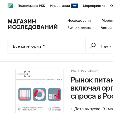
Подписка на РБК
Инвестиции
Мероприятия
О
РБК Образование
РБК Курсы
РБК Life
Тренды
В
МАГАЗИН
Исследования
Мероп
ИССЛЕДОВАНИЙ
Бизнес-планы
Акции
Исследования
Кредитные рейтинги
Франшизы
Га
Экономика
Бизнес
Технологии и медиа
Финансы
Все категории
ЭКСПРЕСС-ОБЗОР
Рынок питан
включая орг
спроса в Ро
Дата выпуска: 31 м