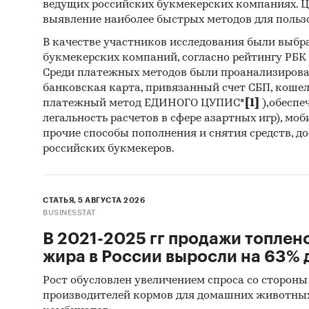
ведущих российских букмекерских компаниях. Ц
выявление наиболее быстрых методов для польз
В качестве участников исследования были выбр
Эта инф
букмекерских компаний, согласно рейтингу РБК htt
вам нуж
Среди платежных методов были проанализиров
банковская карта, привязанный счет СБП, коше
платежный метод ЕДИНОГО ЦУПИС*
[1]
),обеспе
легальность расчетов в сфере азартных игр), мо
Оцен
прочие способы пополнения и снятия средств, д
российских букмекеров.
разв
реги
поку
СТАТЬЯ, 5 АВГУСТА 2026
спро
BUSINESSTAT
перс
В 2021-2025 гг продажи топлен
Подг
жира в России выросли на 63% д
Обос
Рост обусловлен увеличением спроса со стороны
парт
производителей кормов для домашних животны
Опти