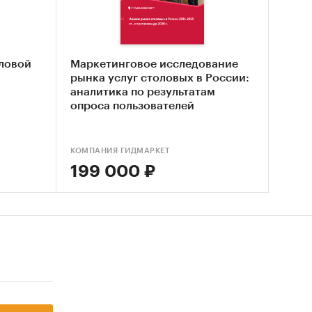
едушевых
оловой
Маркетинговое исследование
ющие
рынка услуг столовых в России:
аналитика по результатам
опроса пользователей
за 2024
КОМПАНИЯ ГИДМАРКЕТ
ем
199 000 ₽
ые
зяйств
низкий,
,
нам