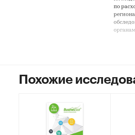
по расх
региона
обследо
органам
В иссле
показат
субъект
Похожие исследов
которым
расхода
2024 гг
2023. З
- средн
услуг
в 