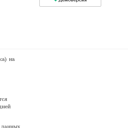
Демоверсия
ка) на
тся
 дней
е данных