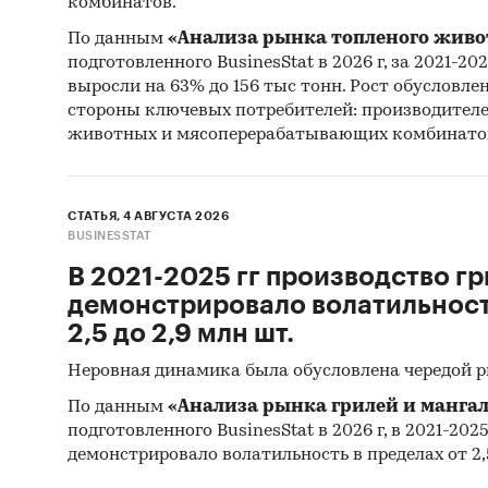
комбинатов.
Выяв
По данным
«Анализа рынка топленого живо
там 
подготовленного BusinesStat в 2026 г, за 2021-20
акти
выросли на 63% до 156 тыс тонн. Рост обусловле
стороны ключевых потребителей: производител
Спла
животных и мясоперерабатывающих комбинато
лока
рекл
реги
СТАТЬЯ, 4 АВГУСТА 2026
поку
BUSINESSTAT
В 2021-2025 гг производство гр
Разв
демонстрировало волатильность
перс
2,5 до 2,9 млн шт.
или 
Оцен
Неровная динамика была обусловлена чередой 
поте
По данным
«Анализа рынка грилей и мангал
запу
подготовленного BusinesStat в 2026 г, в 2021-202
кажд
демонстрировало волатильность в пределах от 2,5
сокр