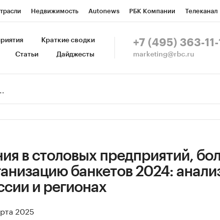
трасли
Недвижимость
Autonews
РБК Компании
Телеканал
изионеры
Национальные проекты
Город
Стиль
Крипто
Р
риятия
Краткие сводки
+7 (495) 363-11-
marketing@rbc.ru
Статьи
Дайджесты
зета
Спецпроекты СПб
Конференции СПб
Спецпроекты
Пр
Рынок наличной валюты
ия в столовых предприятий, бо
анизацию банкетов 2024: анали
ссии и регионах
арта 2025