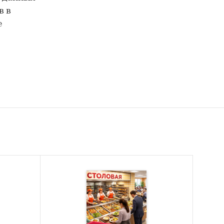
в в
е
 по
 по
023 и
4 и
ние