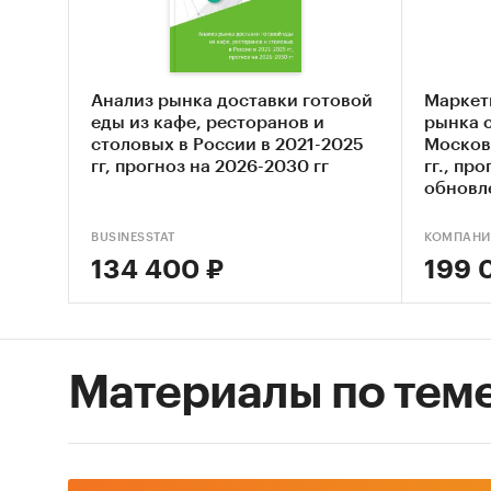
- объем
рассчит
расходо
Анализ рынка доставки готовой
Маркет
Приобре
еды из кафе, ресторанов и
рынка 
вопросы
столовых в России в 2021-2025
Москов
гг, прогноз на 2026-2030 гг
гг., про
обновл
Скол
год?
BUSINESSTAT
КОМПАНИ
и 20
134 400 ₽
199 
розн
толь
стат
по ит
Материалы по тем
Мног
соот
ниже
кото