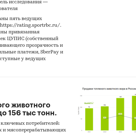
ель исследования —
ователя
аны пять ведущих
ормация может дать дополнительные аргументы, 
ps://rating.sportrbc.ru/.
но:
аны привязанная
лек ЦУПИС (собственный
чивающего прозрачность и
бильные платежи, SberPay и
ить свое место на рынке и разработать страт
оступные у ведущих
ития.
Оценить вашу долю рынка в целом по РФ и 
оне присутствия. Определить регионы с максима
пательским спросом. Спрогнозировать рост или с
са на основе динамики расходов населения. Выяви
пективные регионы для расширения
ого животного
отовить доказательную базу для переговоров
.
о 156 тыс тонн.
новать инвестиционные решения перед руководст
 ключевых потребителей:
нерами на основе рыночной аналитики.
х и мясоперерабатывающих
мизировать продажи и распределение товара.