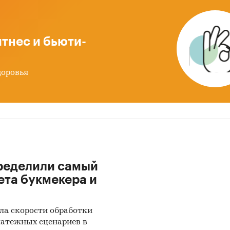
ии (приведены данные только по тем регионам, по
рым в официальной статистике представлены дан
одам домохозяйств по итогам одновременно 2-х лет
тнес и бьюти-
 гг.). Указаны также диапазоны интенсивности спр
ой группе.
доровья
изменился спрос в 2024 году?
Помимо данных за 
гг, в отчете приведены темпы прироста рынка и
недушевых расходов в 2024 году. Для повышения т
од анализа может быть расширен. В этом случае
мость отчета будет пересчитана.
количественных данных в каждом разделе отчета
ределили самый
льным округом приведены картограммы. Каждый 
ета букмекера и
н цветом, соответствующим интенсивности спрос
ены данные только по тем регионам, по которым в
ла скорости обработки
ьной статистике представлены данные по расхо
латежных сценариев в
яйств по итогам одновременно 2-х лет, 2023 и 2024 