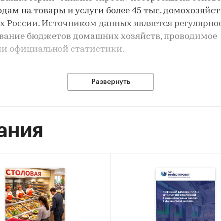
одам на товары и услуги более 45 тыс. домохозяйст
х России. Источником данных является регулярно
вание бюджетов домашних хозяйств, проводимое
и официальной статистики.
Развернуть
довании указаны суммарные и средневзвешенные
ели спроса на
услуги
по федеральным округам и
ам РФ (приведены данные только по тем регионам,
ания
 в официальной статистике представлены данные
м домохозяйств по итогам одновременно 2-х лет, 2
.), а также общий показатель спроса в России за 202
начение спроса выражено в двух величинах:
едушевые потребительские расходы на приобрете
рублях