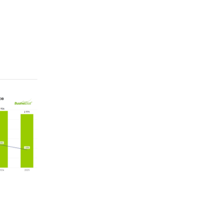
ровать
анную
ать
ить
одаж
 перед
у в