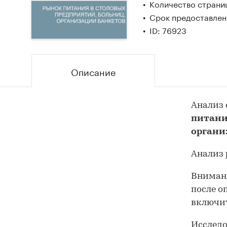
Количество страниц
Срок предоставлени
ID: 76923
Описание
Анализ 
питани
органи
Анализ 
Внимани
после о
включит
Исследо