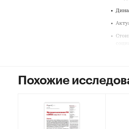
Дина
Акту
Стои
соци
Данные 
Формат
предост
Похожие исследов
Категори
Россия
/