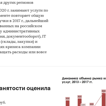
я других регионов
020 г. занимают услуги по
гменте повторяет общую
ки в 2017 г., дальнейший
бованных на российском
нгу административных
ия, документооборот), IT
 (склады, закупки) и
виях кризиса компании
щать расходы или вовсе
занятости оценила
уб.