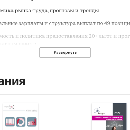
мика рынка труда, прогнозы и тренды
альные зарплаты и структура выплат по 49 позиц
мость и политика предоставления 20+ льгот и про
альном пакете
Развернуть
представлены по состоянию на 1 января 2022 года.
 исследования:
*pdf, зарплатные таблицы дополн
авляются в формате *xls.
ания
и:
Услуги для бизнеса
/
Кадры
Центральный федеральный округ
/
Калужская область