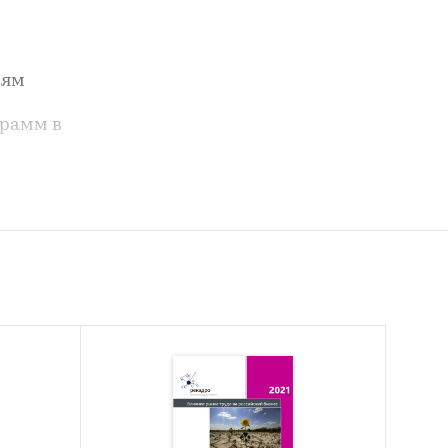
иям
грамм в
ительно