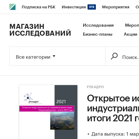
Подписка на РБК
Инвестиции
Мероприятия
О
РБК Образование
РБК Курсы
РБК Life
Тренды
В
МАГАЗИН
Исследования
Мероп
ИССЛЕДОВАНИЙ
Бизнес-планы
Акции
Исследования
Кредитные рейтинги
Франшизы
Га
Экономика
Бизнес
Технологии и медиа
Финансы
Все категории
РЕКАДРО
Открытое и
индустриаль
итоги 2021 
Дата выпуска: 1 ма