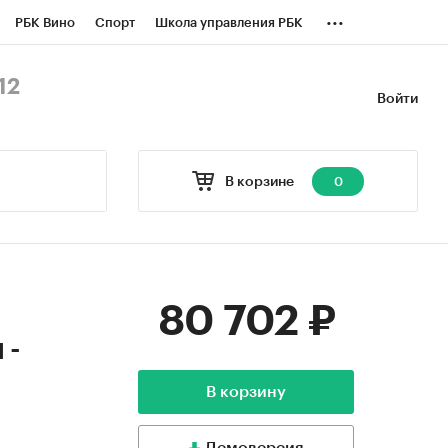
...
РБК Вино
Спорт
Школа управления РБК
БК Бизнес-среда
Дискуссионный клуб
12
Войти
оверка контрагентов
Политика
В корзине
0
80 702 ₽
 -
В корзину