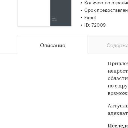
Количество страниц
Срок предоставлени
Excel
ID: 72009
Описание
Содерж
Привлеч
непрост
области
но с др
возможн
Актуал
адекват
Исслед