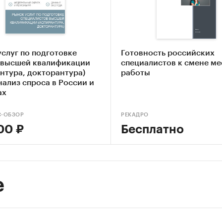
слуг по подготовке
Готовность российских
 высшей квалификации
специалистов к смене ме
нтура, докторантура)
работы
нализ спроса в России и
ах
С-ОБЗОР
РЕКАДРО
00 ₽
Бесплатно
е