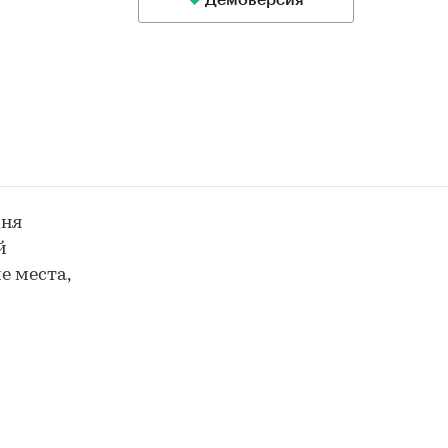
Демоверсия
дня
й
е места,