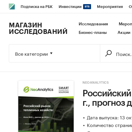
Подписка на РБК
Инвестиции
Мероприятия
О
РБК Образование
РБК Курсы
РБК Life
Тренды
В
МАГАЗИН
Исследования
Мероп
ИССЛЕДОВАНИЙ
Бизнес-планы
Акции
Исследования
Кредитные рейтинги
Франшизы
Га
Экономика
Бизнес
Технологии и медиа
Финансы
Все категории
NEOANALYTICS
Российский 
г., прогноз д
Дата выпуска: 13 о
Количество страниц