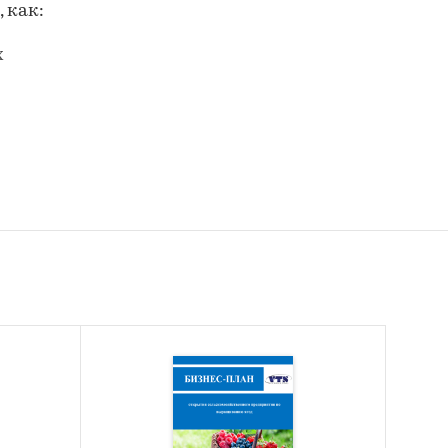
 как:
х
ных
в,
 в