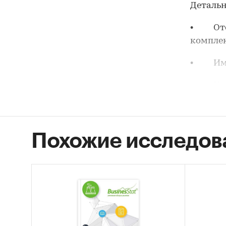
Детальн
• Отеч
компле
• Импо
• Круп
• Тенд
хозяйст
Похожие исследов
Данное 
работаю
частнос
• Марк