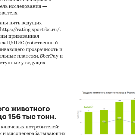
латежных сценариев в
ель исследования —
ователя
аны пять ведущих
ps://rating.sportrbc.ru/.
аны привязанная
лек ЦУПИС (собственный
чивающего прозрачность и
бильные платежи, SberPay и
оступные у ведущих
ого животного
о 156 тыс тонн.
 ключевых потребителей:
х и мясоперерабатывающих