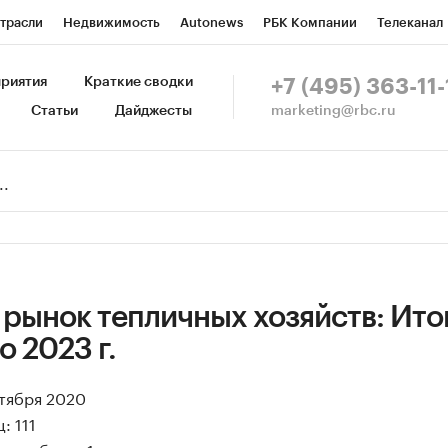
трасли
Недвижимость
Autonews
РБК Компании
Телеканал
изионеры
Национальные проекты
Город
Стиль
Крипто
Р
риятия
Краткие сводки
+7 (495) 363-11-
marketing@rbc.ru
Статьи
Дайджесты
зета
Спецпроекты СПб
Конференции СПб
Спецпроекты
Пр
Рынок наличной валюты
рынок тепличных хозяйств: Ито
о 2023 г.
ктября 2020
: 111