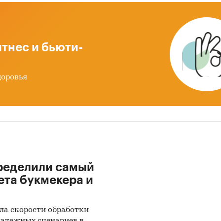
и:
Потребительские товары
/
...
/
Уход за растениями
/
Тепл
хозяйство
тнес и бьюти-
доровья
ределили самый
ета букмекера и
ла скорости обработки