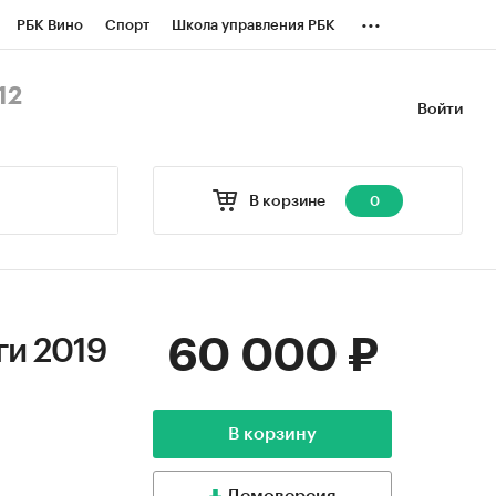
...
РБК Вино
Спорт
Школа управления РБК
БК Бизнес-среда
Дискуссионный клуб
12
Войти
оверка контрагентов
Политика
В корзине
0
60 000 ₽
ги 2019
В корзину