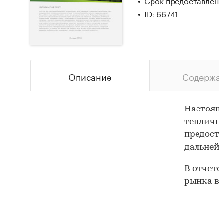
Срок предоставлени
ID: 66741
Описание
Содерж
Настоящ
тепличн
предост
дальней
В отчет
рынка в