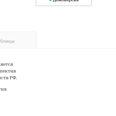
Демоверсия
аблицы
и
ляется
спектив
ств РФ.
тия