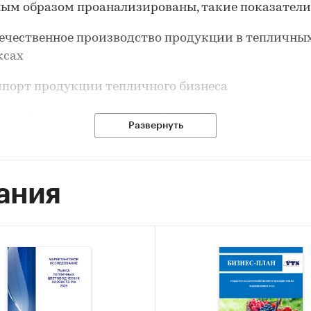
ым образом проанализированы, такие показатели,
ественное производство продукции в тепличны
ксах
рт продукции тепличного бизнеса
нейшие тепличные хозяйства РФ
Развернуть
енции и перспективы развития отрасли теплич
в РФ
ания
исследование предназначено для ряда специалисто
щих в сфере деятельности тепличных хозяйств РФ,
ти:
етологи-аналитики, менеджеры по маркетингу,