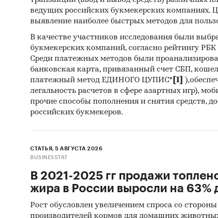
транзакций (ввод и вывод средств) различных п
ведущих российских букмекерских компаниях. Ц
выявление наиболее быстрых методов для польз
В качестве участников исследования были выбр
букмекерских компаний, согласно рейтингу РБК htt
Среди платежных методов были проанализиров
банковская карта, привязанный счет СБП, коше
платежный метод ЕДИНОГО ЦУПИС*
[1]
),обеспе
легальность расчетов в сфере азартных игр), мо
прочие способы пополнения и снятия средств, д
российских букмекеров.
СТАТЬЯ, 5 АВГУСТА 2026
BUSINESSTAT
В 2021-2025 гг продажи топлен
жира в России выросли на 63% д
Рост обусловлен увеличением спроса со стороны
производителей кормов для домашних животны