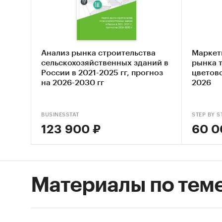
менедж
тепличн
• Дире
отрасли
Анализ рынка строительства
Маркет
сельскохозяйственных зданий в
рынка 
• Комм
России в 2021-2025 гг, прогноз
цветов
на 2026-2030 гг
2026
• Част
тепличн
BUSINESSTAT
STEP BY S
123 900 ₽
60 0
Исследо
Объем от
Материалы по тем
Отчет с
Язык от