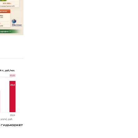
росте
ьный
ижение,