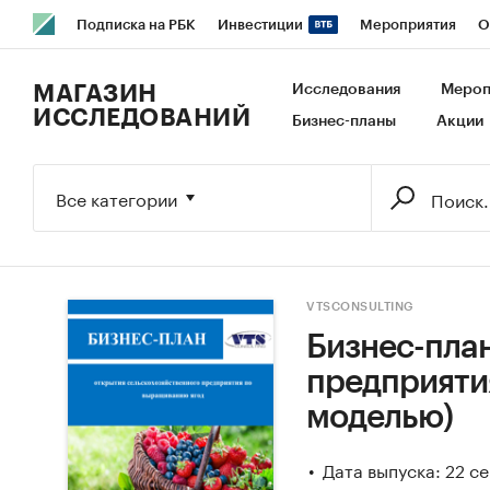
Подписка на РБК
Инвестиции
Мероприятия
О
РБК Образование
РБК Курсы
РБК Life
Тренды
В
МАГАЗИН
Исследования
Мероп
ИССЛЕДОВАНИЙ
Бизнес-планы
Акции
Исследования
Кредитные рейтинги
Франшизы
Га
Экономика
Бизнес
Технологии и медиа
Финансы
Все категории
VTSCONSULTING
Бизнес-пла
предприяти
моделью)
Дата выпуска: 22 с