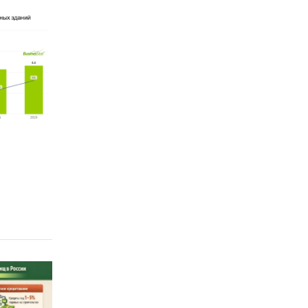
ем
 шоковая
воляют
ие таких
в то
е доли.
очных
и,
е
ика
иями,
м спрос