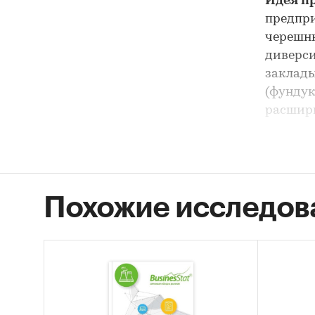
Идея п
предпри
черешню
диверс
заклады
(фундук
расшири
долгоср
Ассорт
Голубик
Похожие исследов
Черешн
Малина
Облепи
Фундук/