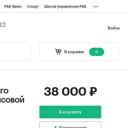
...
РБК Вино
Спорт
Школа управления РБК
БК Бизнес-среда
Дискуссионный клуб
12
Войти
оверка контрагентов
Политика
В корзине
0
38 000 ₽
го
нсовой
В корзину