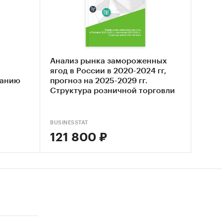
ью от
ктарина
Анализ рынка замороженных
очной
ягод в России в 2020-2024 гг,
ванию
прогноз на 2025-2029 гг.
ниям,
Структура розничной торговли
ют
BUSINESSTAT
 так и в
121 800 ₽
дства
 для
е
е
ми