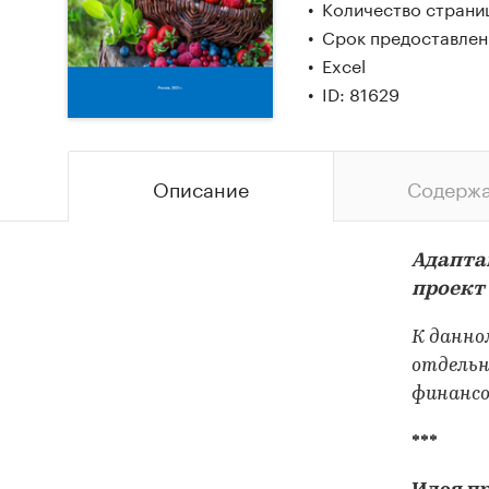
Количество страниц
Срок предоставлени
Excel
ID: 81629
Описание
Содерж
Адапта
проект
К данно
отдельн
финансо
***