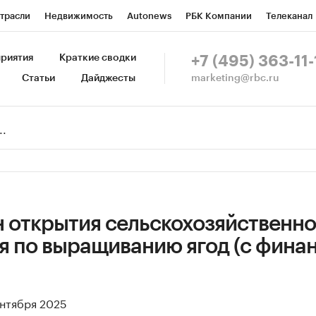
трасли
Недвижимость
Autonews
РБК Компании
Телеканал
изионеры
Национальные проекты
Город
Стиль
Крипто
Р
риятия
Краткие сводки
+7 (495) 363-11-
marketing@rbc.ru
Статьи
Дайджесты
зета
Спецпроекты СПб
Конференции СПб
Спецпроекты
Пр
Рынок наличной валюты
н открытия сельскохозяйственно
я по выращиванию ягод (с фина
ентября 2025