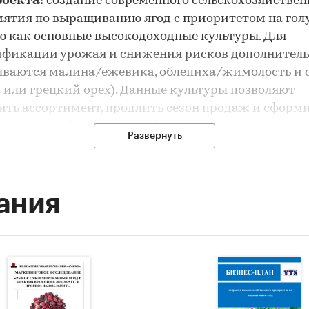
роекта:
создание современного сельскохозяйствен
ятия по выращиванию ягод с приоритетом на гол
 как основные высокодоходные культуры. Для
ификации урожая и снижения рисков дополнител
ваются малина/ежевика, облепиха/жимолость и 
 или грецкий орех). Данные культуры позволяют
ть ассортимент, продлить сезон продаж и сформ
очную устойчивость хозяйства.
Развернуть
имент продукции:
а: 30%
ания
я: 30%
/Ежевика: 15%
ха/Жимолость: 10%
Грецкий орех: 15%