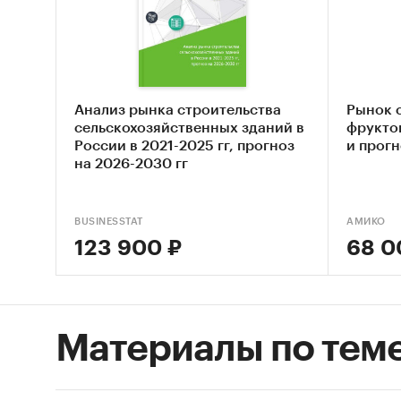
Рыночн
1. Стру
импорта
Анализ рынка строительства
Рынок 
и череш
сельскохозяйственных зданий в
фруктов
России в 2021-2025 гг, прогноз
и прогн
ёмкости
на 2026-2030 гг
санкцио
2. Прем
BUSINESSTAT
АМИКО
наиболь
123 900 ₽
68 0
сегмент
пока не
расшир
государ
Материалы по тем
3. Рыно
месяцы 