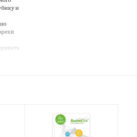
ного
убику и
ьно
орехи
ировать