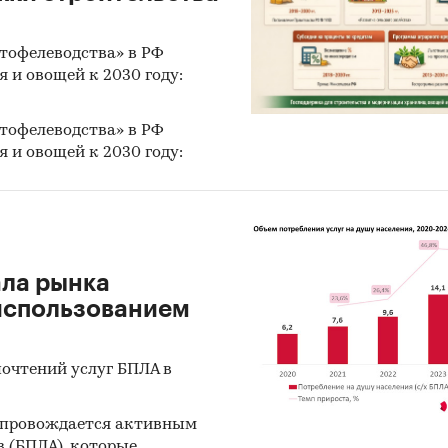
х культур, где наблюдается спад потребления при 
ртофелеводства» в РФ
 и овощей к 2030 году:
инговые инструменты:
прямые продажи, локал
нг, онлайн-продажи, социальные сети, B2B-продв
ртофелеводства» в РФ
диа, программы лояльности.
 и овощей к 2030 году:
овые показатели проекта:
тели для компании
Ед. изм.
Значение
димые инвестиции
тыс. руб.
212 750
ала рынка
 использованием
тыс. руб.
***
 прибыльности
раз
4,03
почтений услуг БПЛА в
%
***
сопровождается активным
купаемости
мес.
36
 (БПЛА), которые