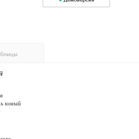
Демоверсия
аблицы
й
в
ть новый
х