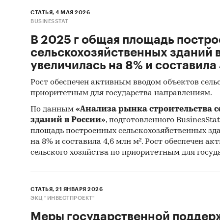
колебан
СТАТЬЯ, 4 МАЯ 2026
предлож
BUSINESSTAT
техноло
В 2025 г общая площадь постр
замороз
сельскохозяйственных зданий 
частичн
увеличилась на 8% и составила 
решений
Рост обеспечен активным вводом объектов сельс
4. Осно
приоритетным для государства направлениям.
время к
По данным
«Анализа рынка строительства 
При это
зданий в России»
, подготовленного BusinesStat 
культур
площадь построенных сельскохозяйственных зда
на 8% и составила 4,6 млн м². Рост обеспечен а
персико
сельского хозяйства по приоритетным для госуд
5. Цено
подорож
+***% г
СТАТЬЯ, 21 ЯНВАРЯ 2026
ЭКЦ "ИНВЕСТПРОЕКТ"
ростом 
Меры государственной поддерж
на прем