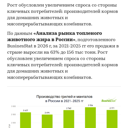
Рост обусловлен увеличением спроса со стороны
информация об участниках ВЭД с объемами
ключевых потребителей: производителей кормов
поставок:
для домашних животных и
- Рейтинг крупнейших российских импортеров
мясоперерабатывающих комбинатов.
и зарубежных поставщиков
- Рейтинг ведущих российских экспортеров и
По данным
«Анализа рынка топленого
животного жира в России»
, подготовленного
зарубежных покупателей
BusinesStat в 2026 г, за 2021-2025 гг его продажи в
Единицы измерения:
стране выросли на 63% до 156 тыс тонн. Рост
Количественные показатели в отчете
обусловлен увеличением спроса со стороны
рассчитаны в руб., стоимостные - в долларах и
ключевых потребителей: производителей кормов
для домашних животных и
рублях
мясоперерабатывающих комбинатов.
География исследования:
РФ, федеральные округа и регионы РФ, страны
мира
Категории:
Сельское хозяйство
/
...
/
Крупный
рогатый скот
/
Молочное производство
Промышленность
/
...
/
Оборудование для
пищевой промышленности
/
Дозировочное