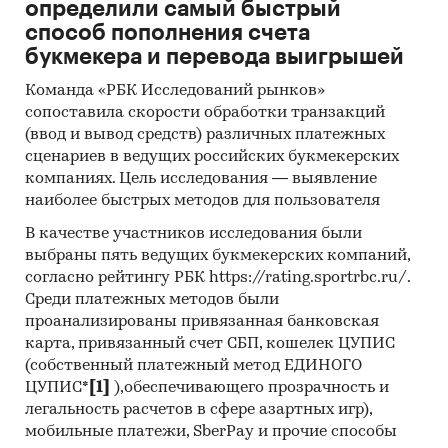
ЗАВОД`, ФЛП АСКЕРОВА Ю.В., ООО `УРАЛЬСКИЙ
определили самый быстрый
ЗАВОД ПИЩЕВОГО ОБОРУДОВАНИЯ`, ООО
способ пополнения счета
`ТЕХНОЛОГИЯ`, АО `ПЛАВСКИЙ
букмекера и перевода выигрышей
МАШИНОСТРОИТЕЛЬНЫЙ ЗАВОД `ПЛАВА`,
Команда «РБК Исследований рынков»
ООО `ФАБРИКА `КАЗАРО`, ООО `ЭВОЛОН`, ООО
сопоставила скорости обработки транзакций
`МИСТЕР ГРАДУС`, ООО `РОЛЬФ`, ООО
(ввод и вывод средств) различных платежных
`МОЛПРОМЛАЙН`, АО `МОЛМАШ КОМПЛЕКТ`,
сценариев в ведущих российских букмекерских
ООО `КОРТЭС`, ООО `АГРО-АЛЬЯНС`, ООО
компаниях. Цель исследования — выявление
`ПЕРВАЛ`, ООО `ДОНСПЕЦСНАБ`
наиболее быстрых методов для пользователя
Выдержки из исследования:
В качестве участников исследования были
выбраны пять ведущих букмекерских компаний,
- Российский рынок молочного оборудования
согласно рейтингу РБК https://rating.sportrbc.ru/.
в последние годы показывает отрицательный
Среди платежных методов были
тренд.
проанализированы привязанная банковская
- В структуре рынка молочного оборудования
карта, привязанный счет СБП, кошелек ЦУПИС
в 2022 г. объем импортных поставок превышал
(собственный платежный метод ЕДИНОГО
внутреннее производство в 1,1 раз, а сальдо
ЦУПИС*
[1]
),обеспечивающего прозрачность и
торгового баланса было отрицательное и
легальность расчетов в сфере азартных игр),
составляло 3,1 тыс.шт.
мобильные платежи, SberPay и прочие способы