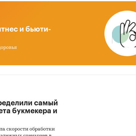
и:
Потребительские товары
/
...
/
Электротовары
/
Систем
 и управления
тнес и бьюти-
доровья
ределили самый
ета букмекера и
ла скорости обработки