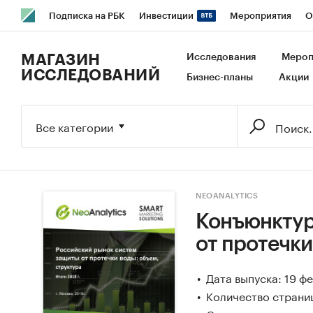
Подписка на РБК
Инвестиции
Мероприятия
О
РБК Образование
РБК Курсы
РБК Life
Тренды
В
МАГАЗИН
Исследования
Мероп
ИССЛЕДОВАНИЙ
Бизнес-планы
Акции
Исследования
Кредитные рейтинги
Франшизы
Га
Экономика
Бизнес
Технологии и медиа
Финансы
Все категории
NEOANALYTICS
Конъюнктур
от протечки
Дата выпуска: 19 ф
Количество страниц