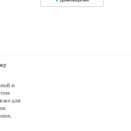
Демоверсия
нку
лной и
стем
акже для
нок
ния,