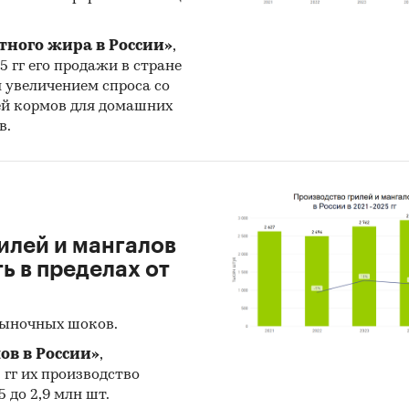
тного жира в России»
,
25 гг его продажи в стране
н увеличением спроса со
ей кормов для домашних
в.
илей и мангалов
 в пределах от
рыночных шоков.
ов в России»
,
5 гг их производство
 до 2,9 млн шт.