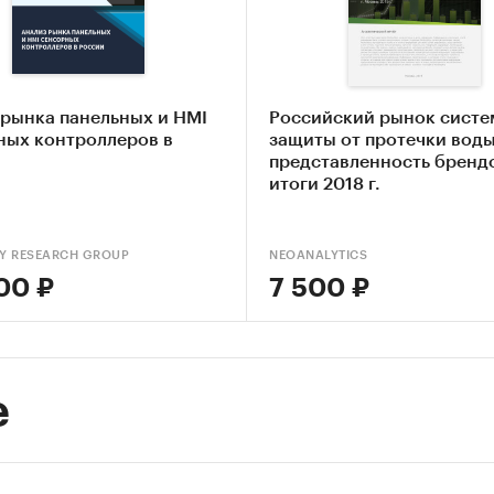
е исследование
(
fieldwork
research
)
— сбор и ана
ных данных.
 рынка панельных и HMI
Российский рынок систе
ертные интервью с участниками рынка;
ных контроллеров в
защиты от протечки воды
представленность бренд
чественный социологический опрос потребителей
итоги 2018 г.
Y RESEARCH GROUP
NEOANALYTICS
00 ₽
7 500 ₽
вание проведено в декабре 2019 года.
тчета – 8 стр.
е
одержит 0 таблиц и 5 графиков.
чета - русский.