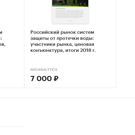
лиз
м
Российский рынок систем
:
защиты от протечки воды:
ов,
участники рынка, ценовая
;
конъюнктура, итоги 2018 г.
NEOANALYTICS
7 000 ₽