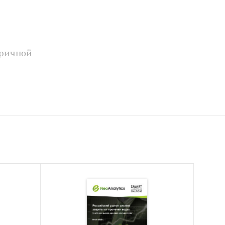
оричной
тат);