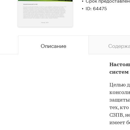
Срок предоставлени
ID: 64475
Описание
Содерж
Настоя
систем
Целью д
консол
защиты 
тех, кт
СЗПВ, н
имеет б