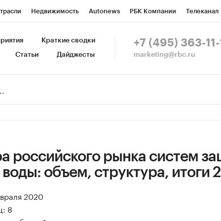
трасли
Недвижимость
Autonews
РБК Компании
Телеканал
изионеры
Национальные проекты
Город
Стиль
Крипто
Р
риятия
Краткие сводки
+7 (495) 363-11-
marketing@rbc.ru
Статьи
Дайджесты
зета
Спецпроекты СПб
Конференции СПб
Спецпроекты
Пр
Рынок наличной валюты
а российского рынка систем з
 воды: объем, структура, итоги 2
евраля 2020
: 8