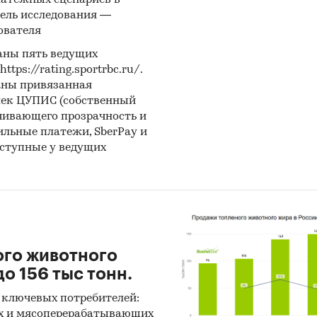
латежных сценариев в
ель исследования —
ователя
аны пять ведущих
ps://rating.sportrbc.ru/.
аны привязанная
лек ЦУПИС (собственный
чивающего прозрачность и
бильные платежи, SberPay и
оступные у ведущих
ого животного
о 156 тыс тонн.
 ключевых потребителей:
х и мясоперерабатывающих