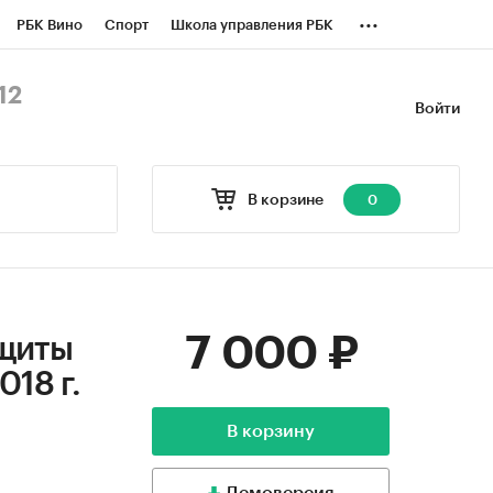
...
РБК Вино
Спорт
Школа управления РБК
БК Бизнес-среда
Дискуссионный клуб
12
Войти
оверка контрагентов
Политика
В корзине
0
7 000 ₽
ащиты
018 г.
В корзину