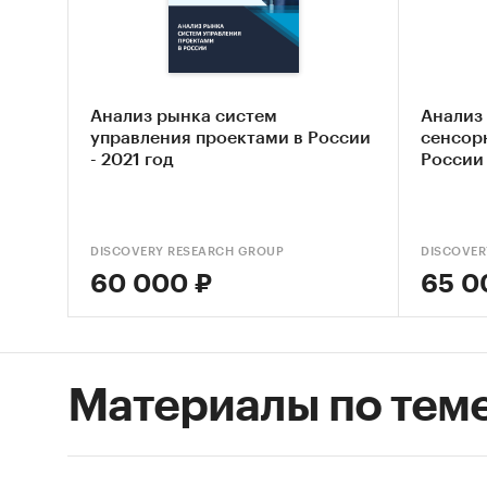
Полево
первич
Анализ рынка систем
Анализ
эксп
управления проектами в России
сенсор
- 2021 год
России
коли
DISCOVERY RESEARCH GROUP
DISCOVER
60 000 ₽
65 0
Исследо
Объем о
Материалы по тем
Отчет с
Язык от