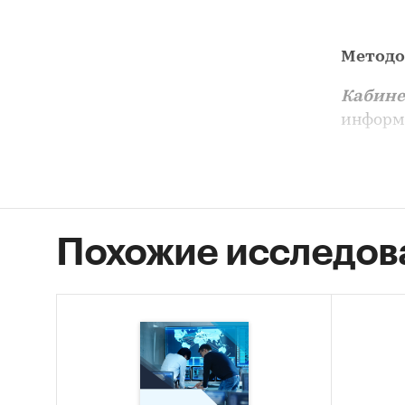
Методо
Кабине
информ
Отра
Феде
Внеш
Похожие исследов
Феде
Базы
ИНТР
NeoAn
Корп