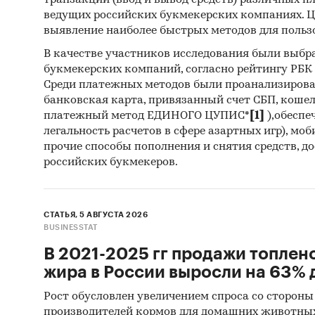
транзакций (ввод и вывод средств) различных п
ведущих российских букмекерских компаниях. Ц
выявление наиболее быстрых методов для польз
В качестве участников исследования были выбр
букмекерских компаний, согласно рейтингу РБК htt
Среди платежных методов были проанализиров
банковская карта, привязанный счет СБП, коше
платежный метод ЕДИНОГО ЦУПИС*
[1]
),обеспе
легальность расчетов в сфере азартных игр), мо
прочие способы пополнения и снятия средств, д
российских букмекеров.
СТАТЬЯ, 5 АВГУСТА 2026
BUSINESSTAT
В 2021-2025 гг продажи топлен
жира в России выросли на 63% д
Рост обусловлен увеличением спроса со стороны
производителей кормов для домашних животны