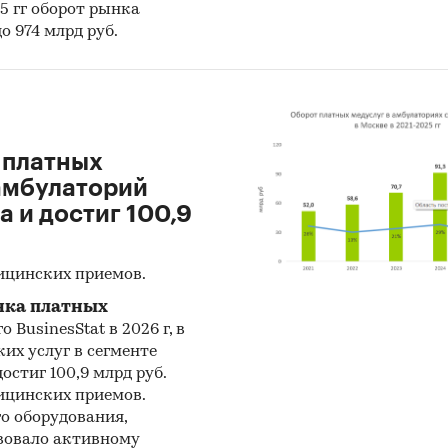
25 гг оборот рынка
до 974 млрд руб.
т платных
 амбулаторий
а и достиг 100,9
ицинских приемов.
нка платных
о BusinesStat в 2026 г, в
их услуг в сегменте
остиг 100,9 млрд руб.
ицинских приемов.
о оборудования,
вовало активному