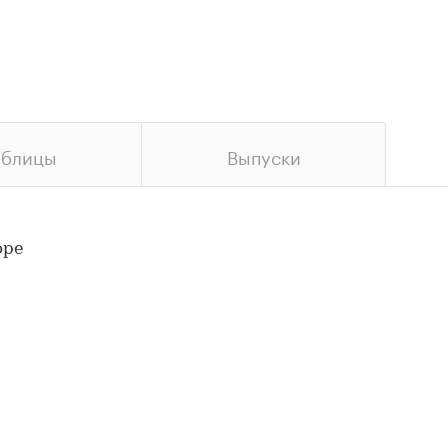
аблицы
Выпуски
оре