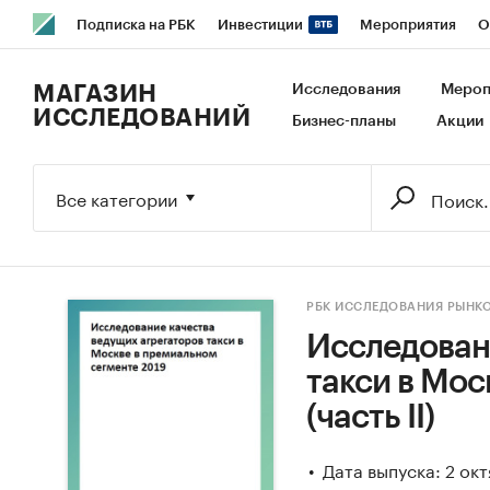
Подписка на РБК
Инвестиции
Мероприятия
О
РБК Образование
РБК Курсы
РБК Life
Тренды
В
МАГАЗИН
Исследования
Мероп
ИССЛЕДОВАНИЙ
Бизнес-планы
Акции
Исследования
Кредитные рейтинги
Франшизы
Га
Экономика
Бизнес
Технологии и медиа
Финансы
Все категории
РБК ИССЛЕДОВАНИЯ РЫНК
Исследован
такси в Мос
(часть II)
Дата выпуска: 2 ок