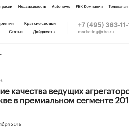
трасли
Недвижимость
Autonews
РБК Компании
Телеканал
изионеры
Национальные проекты
Город
Стиль
Крипто
Р
риятия
Краткие сводки
+7 (495) 363-11-
marketing@rbc.ru
Статьи
Дайджесты
зета
Спецпроекты СПб
Конференции СПб
Спецпроекты
Пр
Рынок наличной валюты
ОВ
ие качества ведущих агрегатор
кве в премиальном сегменте 20
тября 2019