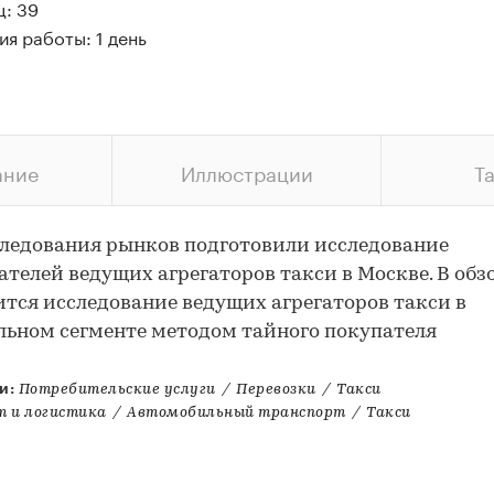
ц: 39
я работы: 1 день
ание
Иллюстрации
Т
ледования рынков подготовили исследование
ателей ведущих агрегаторов такси в Москве. В обз
тся исследование ведущих агрегаторов такси в
ьном сегменте методом тайного покупателя
и:
Потребительские услуги
/
Перевозки
/
Такси
т и логистика
/
Автомобильный транспорт
/
Такси