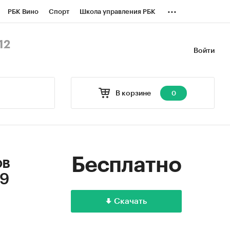
...
РБК Вино
Спорт
Школа управления РБК
БК Бизнес-среда
Дискуссионный клуб
12
Войти
оверка контрагентов
Политика
В корзине
0
Бесплатно
ов
19
Скачать