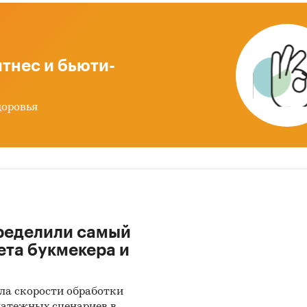
тнес и бьюти-
доровья
ределили самый
ета букмекера и
ла скорости обработки