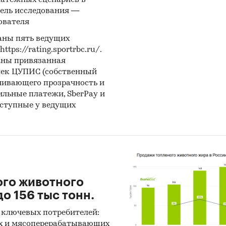
латежных сценариев в
ель исследования —
ователя
аны пять ведущих
ps://rating.sportrbc.ru/.
аны привязанная
лек ЦУПИС (собственный
чивающего прозрачность и
бильные платежи, SberPay и
оступные у ведущих
ого животного
о 156 тыс тонн.
 ключевых потребителей:
х и мясоперерабатывающих