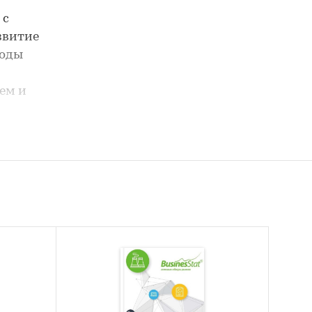
 с
звитие
годы
ем и
ния
нка