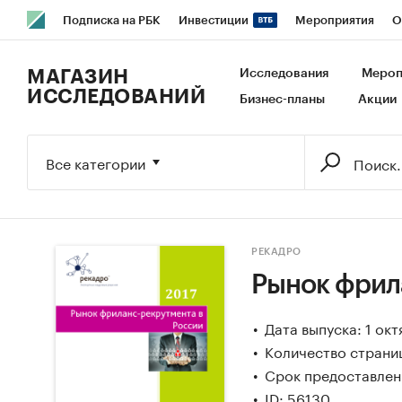
Подписка на РБК
Инвестиции
Мероприятия
О
РБК Образование
РБК Курсы
РБК Life
Тренды
В
МАГАЗИН
Исследования
Мероп
ИССЛЕДОВАНИЙ
Бизнес-планы
Акции
Исследования
Кредитные рейтинги
Франшизы
Га
Экономика
Бизнес
Технологии и медиа
Финансы
Все категории
РЕКАДРО
Рынок фрил
Дата выпуска: 1 окт
Количество страниц
Срок предоставлени
ID: 56130