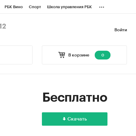
...
РБК Вино
Спорт
Школа управления РБК
БК Бизнес-среда
Дискуссионный клуб
12
Войти
оверка контрагентов
Политика
В корзине
0
Бесплатно
Скачать