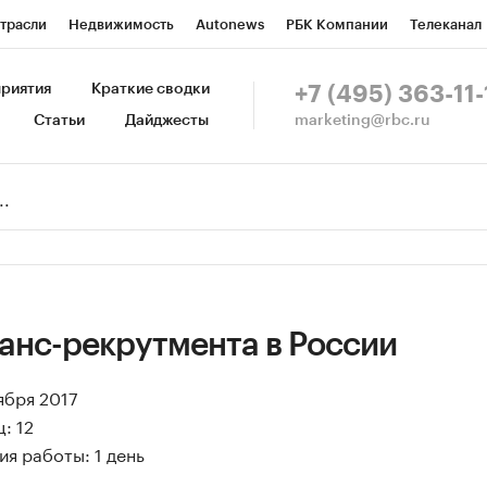
трасли
Недвижимость
Autonews
РБК Компании
Телеканал
изионеры
Национальные проекты
Город
Стиль
Крипто
Р
риятия
Краткие сводки
+7 (495) 363-11-
marketing@rbc.ru
Статьи
Дайджесты
зета
Спецпроекты СПб
Конференции СПб
Спецпроекты
Пр
Рынок наличной валюты
анс-рекрутмента в России
ября 2017
: 12
я работы: 1 день