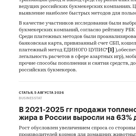
транзакций (ввод и вывод средств) различных п
ведущих российских букмекерских компаниях. Ц
выявление наиболее быстрых методов для польз
В качестве участников исследования были выбр
букмекерских компаний, согласно рейтингу РБК htt
Среди платежных методов были проанализиров
банковская карта, привязанный счет СБП, коше
платежный метод ЕДИНОГО ЦУПИС*
[1]
),обеспе
легальность расчетов в сфере азартных игр), мо
прочие способы пополнения и снятия средств, д
российских букмекеров.
СТАТЬЯ, 5 АВГУСТА 2026
BUSINESSTAT
В 2021-2025 гг продажи топлен
жира в России выросли на 63% д
Рост обусловлен увеличением спроса со стороны
производителей кормов для домашних животны