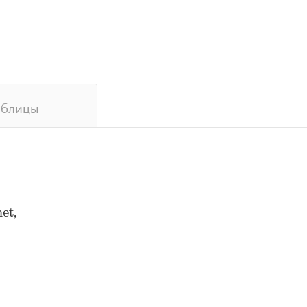
аблицы
et,