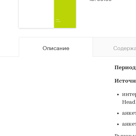
Описание
Содерж
Период
Источн
интер
HeadH
анке
анке