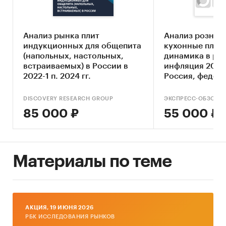
частные инвесторы, планирующие
приобрести акции предприятий,
Анализ рынка плит
Анализ рознич
осуществляющих свою деятельность в сфере
индукционных для общепита
кухонные плит
производства газовых котлов.
(напольных, настольных,
динамика в ро
встраиваемых) в России в
инфляция 2004
2022-1 п. 2024 гг.
Россия, федера
регионы
DISCOVERY RESEARCH GROUP
ЭКСПРЕСС-ОБЗОР
Исследование проведено в феврале 2019 года.
85 000 ₽
55 000 ₽
Объем отчета – 73 стр.
Отчет содержит 9 таблиц и 44 графика.
Материалы по теме
Язык отчета – русский.
Категории:
Потребительские товары
/
...
/
Техника для кухни
/
Газовые и электрические
плиты
AКЦИЯ, 19 ИЮНЯ 2026
Россия
РБК ИССЛЕДОВАНИЯ РЫНКОВ