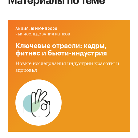
Материалы по теме
AКЦИЯ, 19 ИЮНЯ 2026
РБК ИССЛЕДОВАНИЯ РЫНКОВ
Ключевые отрасли: кадры,
фитнес и бьюти-индустрия
Новые исследования индустрии красоты и
здоровья