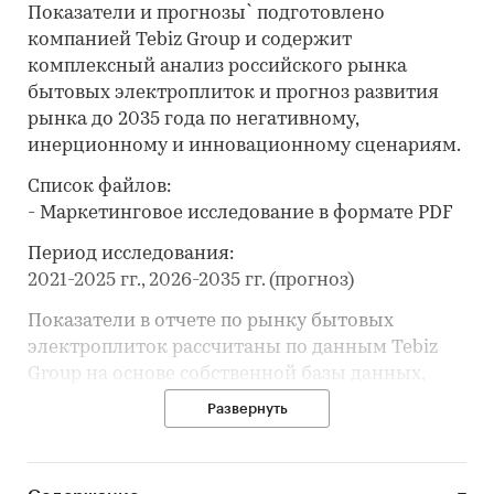
Показатели и прогнозы` подготовлено
компанией Tebiz Group и содержит
комплексный анализ российского рынка
бытовых электроплиток и прогноз развития
рынка до 2035 года по негативному,
инерционному и инновационному сценариям.
Список файлов:
- Маркетинговое исследование в формате PDF
Период исследования:
2021-2025 гг., 2026-2035 гг. (прогноз)
Показатели в отчете по рынку бытовых
электроплиток рассчитаны по данным Tebiz
Group на основе собственной базы данных,
официальной статистики, таможенных
Развернуть
данных, корпоративной отчётности,
вторичной информации, открытых и
закрытых баз данных.