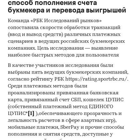
LTD, GUANGDONG YOULONG ELECTRICAL
способ пополнения счета
APPLIANCES CO., LTD, GUANGDONG NEW SHICHU
букмекера и перевода выигрышей
IMPORT & EXPORT CO., LTD, BK DEVELOPMENT
Команда «РБК Исследований рынков»
LTD, SUNTIME IMPORT & EXPORT TRADING LTD,
сопоставила скорости обработки транзакций
GUANGZHOU BENQUAN IMPORT & EXPORT CO.,
(ввод и вывод средств) различных платежных
LTD, VIRGORIES GLOBAL TRADING FZE,
сценариев в ведущих российских букмекерских
SHANGHAI FUHUIWANG SUPPLY CHAIN
компаниях. Цель исследования — выявление
MANAGEMENT CO., LTD, HEILONGJIANG LAIKEDA
наиболее быстрых методов для пользователя
IMPORT & EXPORT CO., LTD
В качестве участников исследования были
выбраны пять ведущих букмекерских компаний,
Выдержки из исследования:
согласно рейтингу РБК https://rating.sportrbc.ru/.
- На российском рынке бытовых
Среди платежных методов были
электроплиток сформировалась
проанализированы привязанная банковская
импортоориентированная модель, более 74%
карта, привязанный счет СБП, кошелек ЦУПИС
рынка составляет продукция зарубежных
(собственный платежный метод ЕДИНОГО
производителей.
ЦУПИС*
[1]
),обеспечивающего прозрачность и
- Сальдо торгового баланса было
легальность расчетов в сфере азартных игр),
отрицательное и составляло 520,6 тыс.шт.
мобильные платежи, SberPay и прочие способы
- Главными игроками среди российских
пополнения и снятия средств, доступные у