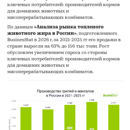
мира
ключевых потребителей: производителей кормов
для домашних животных и
Источник исследования — Tebiz Group.
мясоперерабатывающих комбинатов.
Категории:
Потребительские товары
/
По данным
«Анализа рынка топленого
Бытовая и цифровая техника
/
Бытовая
животного жира в России»
, подготовленного
техника
BusinesStat в 2026 г, за 2021-2025 гг его продажи в
Потребительские товары
/
...
/
Техника для
стране выросли на 63% до 156 тыс тонн. Рост
кухни
/
Газовые и электрические плиты
обусловлен увеличением спроса со стороны
Россия
ключевых потребителей: производителей кормов
для домашних животных и
мясоперерабатывающих комбинатов.