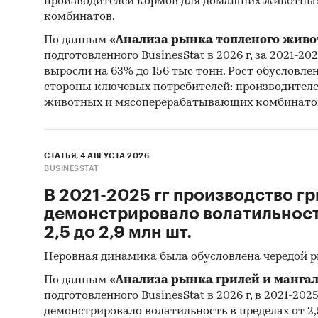
производителей кормов для домашних животны
Прог
комбинатов.
прог
По данным
«Анализа рынка топленого живо
Отчет о
подготовленного BusinesStat в 2026 г, за 2021-20
выросли на 63% до 156 тыс тонн. Рост обусловле
рекоме
стороны ключевых потребителей: производител
животных и мясоперерабатывающих комбинато
Категори
Россия
СТАТЬЯ, 4 АВГУСТА 2026
BUSINESSTAT
В 2021-2025 гг производство гр
демонстрировало волатильность
2,5 до 2,9 млн шт.
Неровная динамика была обусловлена чередой 
По данным
«Анализа рынка грилей и мангал
подготовленного BusinesStat в 2026 г, в 2021-202
демонстрировало волатильность в пределах от 2,5