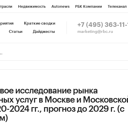
трасли
Недвижимость
Autonews
РБК Компании
Телеканал
изионеры
Национальные проекты
Город
Стиль
Крипто
Р
риятия
Краткие сводки
+7 (495) 363-11-
marketing@rbc.ru
Статьи
Дайджесты
зета
Спецпроекты СПб
Конференции СПб
Спецпроекты
Пр
Рынок наличной валюты
вое исследование рынка
ных услуг в Москве и Московско
-2024 гг., прогноз до 2029 г. (с
м)