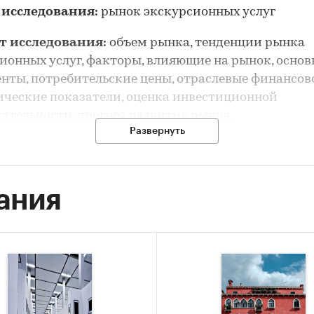
 исследования:
рынок экскурсионных услуг
т исследования:
объем рынка, тенденции рынка
ионных услуг, факторы, влияющие на рынок, осно
нты, потребительские цены, отраслевые финансов
ческие показатели, оценка инвестиционной
ательности, прогноз развития рынка
Развернуть
рынка экскурсионных услуг выполнен по рынку в ц
чения отдельных его сегментов
ания
фия:
Москва и Московская область
сследования:
анализ и прогноз развития рынка
рсионных услуг
 исследования:
ание состояния рынка экскурсионных услуг