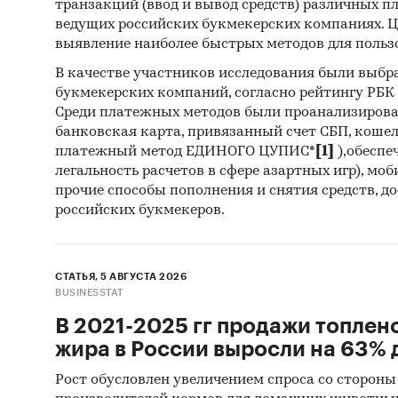
транзакций (ввод и вывод средств) различных п
ведущих российских букмекерских компаниях. Ц
Офиц
выявление наиболее быстрых методов для польз
Откр
В качестве участников исследования были выбр
букмекерских компаний, согласно рейтингу РБК htt
Отче
Среди платежных методов были проанализиров
Сайт
банковская карта, привязанный счет СБП, коше
платежный метод ЕДИНОГО ЦУПИС*
[1]
),обеспе
Архи
легальность расчетов в сфере азартных игр), мо
Реги
прочие способы пополнения и снятия средств, д
российских букмекеров.
Инса
Спец
СТАТЬЯ, 5 АВГУСТА 2026
Методы
BUSINESSTAT
В 2021-2025 гг продажи топлен
Каби
жира в России выросли на 63% д
разл
анал
Рост обусловлен увеличением спроса со стороны