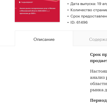
Дата выпуска: 19 а
Количество страни
Срок предоставлен
ID: 61496
Описание
Содерж
Срок п
продае
Настоящ
анализ 
области
рынка д
Период