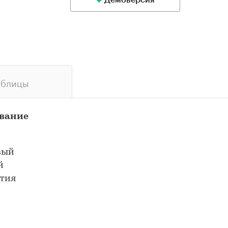
Демоверсия
аблицы
ование
вый
й
ития