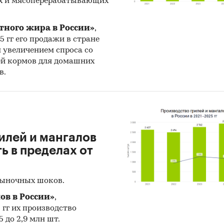
х и мясоперерабатывающих
ноз ГидМаркет. Современные статистические мет
нозирования с поправкой на мнение экспертов.
тного жира в России»
,
тражает мнение авторов и не является инвестици
25 гг его продажи в стране
н увеличением спроса со
ндацией
ей кормов для домашних
в.
и:
Потребительские услуги
/
HoReCa
/
Конференции
илей и мангалов
 в пределах от
рыночных шоков.
ов в России»
,
5 гг их производство
 до 2,9 млн шт.