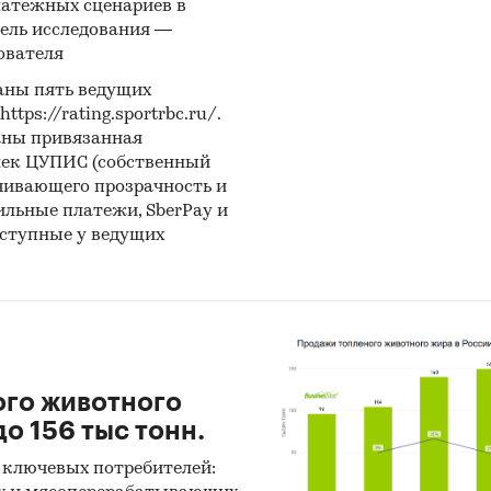
латежных сценариев в
ель исследования —
иальные интернет-порталы правовой информаци
ователя
ытые источники (сайты, порталы)
аны пять ведущих
ps://rating.sportrbc.ru/.
тность эмитентов
аны привязанная
ы компаний
лек ЦУПИС (собственный
чивающего прозрачность и
вы СМИ
бильные платежи, SberPay и
ональные и федеральные СМИ
оступные у ведущих
йдерские источники
иализированные аналитические порталы
:
ого животного
нетное исследование. Поиск и анализ информации
о 156 тыс тонн.
ичных источников, проведение расчетов. Статисти
итика
 ключевых потребителей: