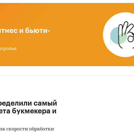
р рынка экскурсионных услуг в Москве и Московс
сти
урентный анализ на рынке экскурсионных услуг в
тнес и бьюти-
осковской области
из потребления
доровья
ка факторов инвестиционной привлекательности
нка
ноз развития рынка экскурсионных услуг до 202
ды о перспективности создания предприятий в
едуемой области и рекомендации действующим
раторам рынка
ределили самый
ики информации:
ета букмекера и
 данных государственных органов статистики
ла скорости обработки
ые налоговой службы РФ