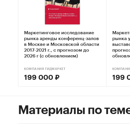
Оцен
STEP
услу
Маркетинговое исследование
Маркет
Опис
рынка аренды конференц-залов
рынка 
в Москве и Московской области
выставо
Оцен
2017-2021 г., с прогнозом до
прогноз
2026 г (с обновлением)
обновл
Анал
деят
КОМПАНИЯ ГИДМАРКЕТ
КОМПАНИ
Опре
199 000 ₽
199 
поте
Оцен
экск
Материалы по тем
Сост
Основн