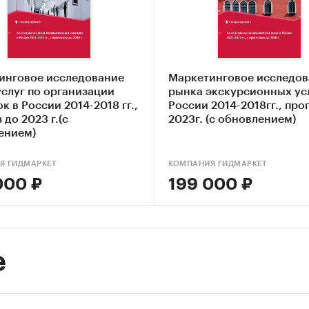
ка объема рынка экскурсионных услуг
-анализ факторов, влияющих на рынок экскурсио
г
инговое исследование
Маркетинговое исследов
ание основных конкурентов
услуг по организации
рынка экскурсионных усл
к в России 2014-2018 гг.,
России 2014-2018гг., про
ка текущих тенденций и перспектив развития ры
 до 2023 г.(с
2023г. (с обновлением)
ением)
из отраслевых показателей финансово-экономиче
ельности
Я ГИДМАРКЕТ
КОМПАНИЯ ГИДМАРКЕТ
деление насыщенности рынка и предполагаемого
000 ₽
199 000 ₽
нциала рынка
ка факторов инвестиционной привлекательности
урсионных услуг
е
авление прогноза развития рынка до 2029 г.
ые блоки исследования: