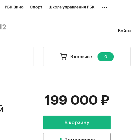
...
РБК Вино
Спорт
Школа управления РБК
БК Бизнес-среда
Дискуссионный клуб
12
Войти
оверка контрагентов
Политика
В корзине
0
199 000 ₽
й
В корзину