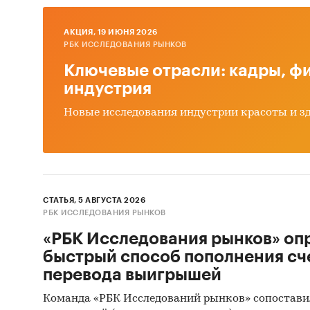
Обзо
обла
AКЦИЯ, 19 ИЮНЯ 2026
РБК ИССЛЕДОВАНИЯ РЫНКОВ
Конк
Ключевые отрасли: кадры, фи
и М
индустрия
Анал
Новые исследования индустрии красоты и з
Оцен
ры
Прог
Выво
СТАТЬЯ, 5 АВГУСТА 2026
иссл
РБК ИССЛЕДОВАНИЯ РЫНКОВ
опе
«РБК Исследования рынков» оп
Источн
быстрый способ пополнения сч
перевода выигрышей
Базы
Команда «РБК Исследований рынков» сопостави
Данн