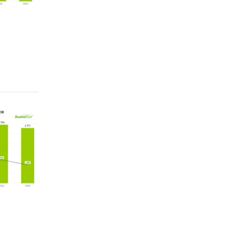
оды
онной