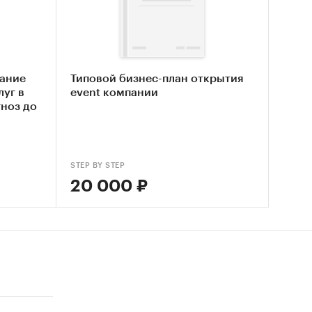
нных
ание
Типовой бизнес-план открытия
уг в
event компании
гноз до
нка
ской
STEP BY STEP
20 000 ₽
 рынка