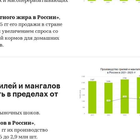
х и мясоперерабатывающих
и:
Потребительские услуги
/
Страхование
/
НПФ
тного жира в России»
,
25 гг его продажи в стране
н увеличением спроса со
ей кормов для домашних
в.
илей и мангалов
 в пределах от
рыночных шоков.
ов в России»
,
5 гг их производство
 до 2,9 млн шт.