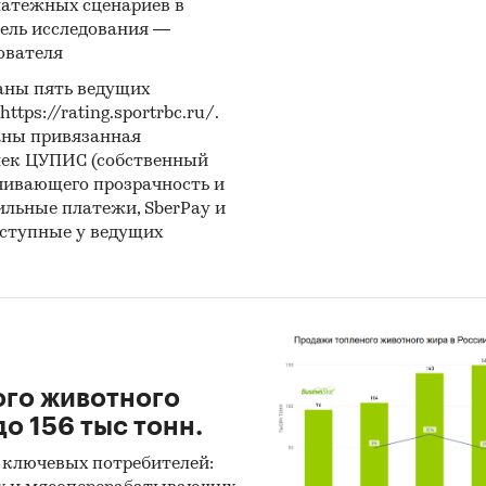
латежных сценариев в
ы компаний
ель исследования —
ователя
вы СМИ
аны пять ведущих
ональные и федеральные СМИ
ps://rating.sportrbc.ru/.
аны привязанная
йдерские источники
лек ЦУПИС (собственный
иализированные аналитические порталы
чивающего прозрачность и
бильные платежи, SberPay и
:
оступные у ведущих
нетное исследование. Поиск и анализ информации
ичных источников, проведение расчетов. Статисти
итика
ноз ГидМаркет. Современные статистические мет
ого животного
нозирования с поправкой на мнение экспертов.
о 156 тыс тонн.
тражает мнение авторов и не является инвестици
 ключевых потребителей:
ндацией