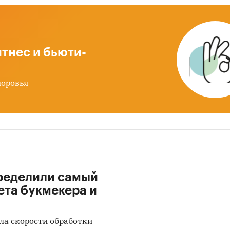
ионных фондов в России
из потребления
ка факторов инвестиционной привлекательности
тнес и бьюти-
нка
ноз развития рынка негосударственных пенсионн
доровья
дов до 2030 г.
ды по исследованию
ики информации:
 данных государственных органов статистики
ые налоговой службы РФ
ределили самый
иальные интернет-порталы правовой информаци
ета букмекера и
ытые источники (сайты, порталы)
ла скорости обработки
тность эмитентов