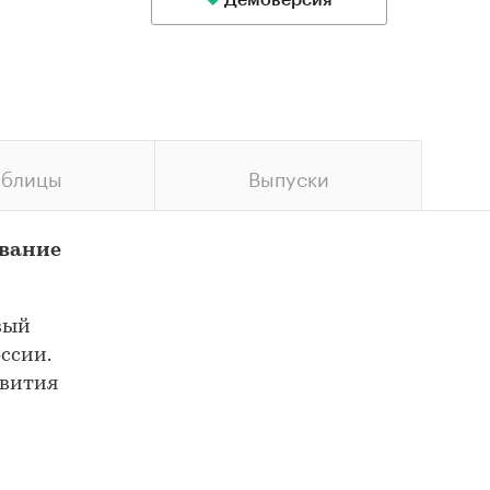
Демоверсия
аблицы
Выпуски
ование
вый
ссии.
звития