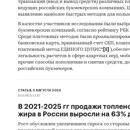
транзакций (ввод и вывод средств) различных п
Сайт
ведущих российских букмекерских компаниях. Ц
выявление наиболее быстрых методов для польз
Архи
В качестве участников исследования были выбр
Реги
букмекерских компаний, согласно рейтингу РБК htt
Среди платежных методов были проанализиров
Инса
банковская карта, привязанный счет СБП, коше
Спец
платежный метод ЕДИНОГО ЦУПИС*
[1]
),обеспе
легальность расчетов в сфере азартных игр), мо
Методы
прочие способы пополнения и снятия средств, д
российских букмекеров.
Каби
разл
анал
СТАТЬЯ, 5 АВГУСТА 2026
BUSINESSTAT
Прог
В 2021-2025 гг продажи топлен
прог
жира в России выросли на 63% д
Отчет о
Рост обусловлен увеличением спроса со стороны
рекоме