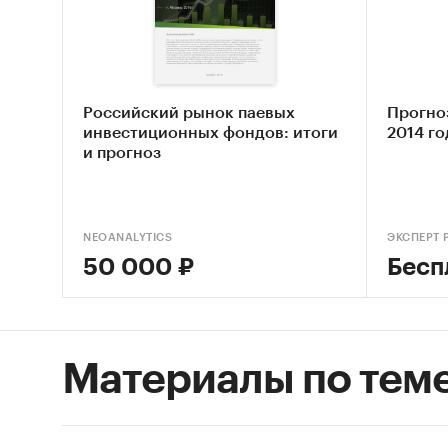
STEP
пенс
Опис
Российский рынок паевых
Прогно
Оцен
инвестиционных фондов: итоги
2014 го
и прогноз
Анал
деят
Оцен
NEOANALYTICS
ЭКСПЕРТ 
него
50 000 ₽
Бесп
Сост
Основн
Материалы по тем
Обзо
фонд
Конк