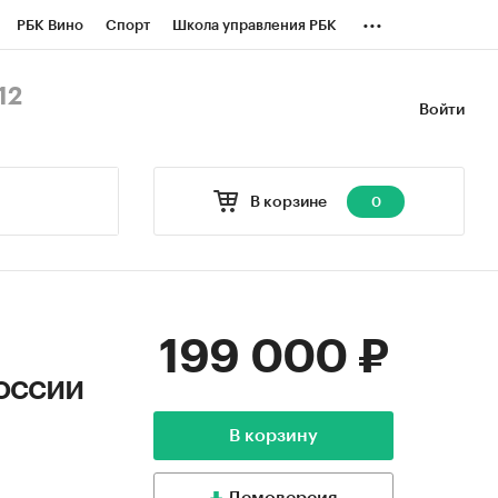
...
РБК Вино
Спорт
Школа управления РБК
БК Бизнес-среда
Дискуссионный клуб
12
Войти
оверка контрагентов
Политика
В корзине
0
199 000 ₽
оссии
В корзину