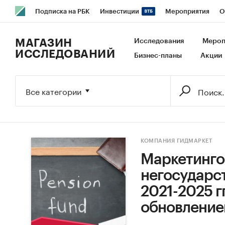
Подписка на РБК
Инвестиции
Мероприятия
О
РБК Образование
РБК Курсы
РБК Life
Тренды
В
МАГАЗИН
Исследования
Мероп
ИССЛЕДОВАНИЙ
Бизнес-планы
Акции
Исследования
Кредитные рейтинги
Франшизы
Га
Экономика
Бизнес
Технологии и медиа
Финансы
Все категории
КОМПАНИЯ ГИДМАРКЕТ
Маркетинго
негосударс
2021-2025 гг
обновлением