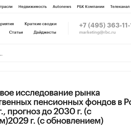
трасли
Недвижимость
Autonews
РБК Компании
Телеканал
изионеры
Национальные проекты
Город
Стиль
Крипто
Р
риятия
Краткие сводки
+7 (495) 363-11-
marketing@rbc.ru
Статьи
Дайджесты
зета
Спецпроекты СПб
Конференции СПб
Спецпроекты
Пр
Рынок наличной валюты
вое исследование рынка
твенных пенсионных фондов в Р
., прогноз до 2030 г. (с
)2029 г. (с обновлением)