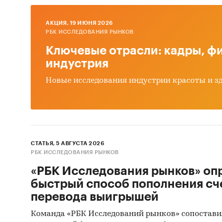
пенс
AКЦИЯ, 19 ИЮНЯ 2026
Анал
РБК ИССЛЕДОВАНИЯ РЫНКОВ
Оцен
Ключевые отрасли: кадры, фи
ры
индустрия
Прог
Новые исследования индустрии красоты и з
фон
Выво
Источн
СТАТЬЯ, 5 АВГУСТА 2026
Базы
РБК ИССЛЕДОВАНИЯ РЫНКОВ
Данн
«РБК Исследования рынков» оп
Офиц
быстрый способ пополнения сч
перевода выигрышей
Откр
Команда «РБК Исследований рынков» сопостави
Отче