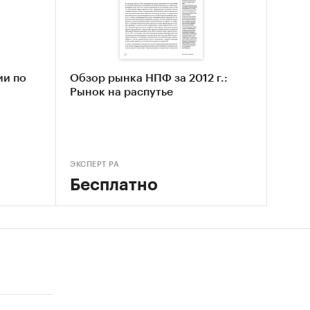
ственных
ии по
Обзор рынка НПФ за 2012 г.:
нка
Рынок на распутье
ской
 рынка
ЭКСПЕРТ РА
Бесплатно
ных