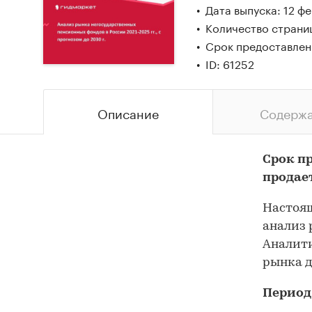
Дата выпуска: 12 ф
Количество страни
Срок предоставлен
ID: 61252
Описание
Содерж
Срок п
продае
Настоящ
анализ 
Аналити
рынка д
Период