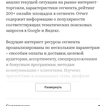
анализ текущей ситуации на рынке интернет-
торговли, характеристики сегмента, рейтинг
200+ онлайн-площадок в сегменте. Отчет
содержит информацию о популярности
соответствующих тематических поисковых
запросов в Google и Яндекс.
Ведущие интернет-ресурсы сегмента
проанализированы по нескольким параметрам
– способам оплаты и доставки, целевой
аудитории, ассортименту, спецпредложениям
и бонусным программам, методам
коммуникации с клиентами. Изучено
присутствие в социальных сетях, профили
участников групп ВКонтакте, а также
характеристики мобильных приложений
Развернуть
игроков.
Профили интернет-ресурсов содержат