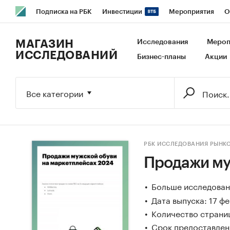
Подписка на РБК
Инвестиции
Мероприятия
О
РБК Образование
РБК Курсы
РБК Life
Тренды
В
МАГАЗИН
Исследования
Мероп
ИССЛЕДОВАНИЙ
Бизнес-планы
Акции
Исследования
Кредитные рейтинги
Франшизы
Га
Экономика
Бизнес
Технологии и медиа
Финансы
Все категории
РБК ИССЛЕДОВАНИЯ РЫНК
Продажи му
Больше исследовани
Дата выпуска: 17 ф
Количество страни
Срок предоставлени