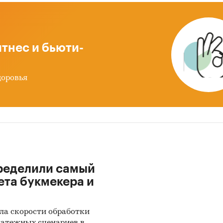
тнес и бьюти-
доровья
ределили самый
ета букмекера и
ла скорости обработки