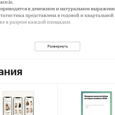
ce.io.
приводятся в денежном и натуральном выражения
статистика представлена в годовой и квартальной
е в разрезе каждой площадки.
и:
Потребительские товары
/
Одежда, обувь, аксессуары
Развернуть
ельские товары
/
...
/
Обувь
/
Мужская обувь
екоммуникации
/
Интернет-торговля
обувь
ания
-торговля