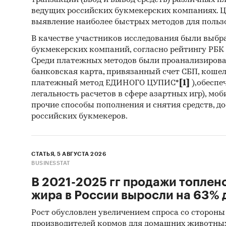
транзакций (ввод и вывод средств) различных п
ведущих российских букмекерских компаниях. Ц
выявление наиболее быстрых методов для польз
В качестве участников исследования были выбр
букмекерских компаний, согласно рейтингу РБК htt
Среди платежных методов были проанализиров
банковская карта, привязанный счет СБП, коше
платежный метод ЕДИНОГО ЦУПИС*
[1]
),обеспе
легальность расчетов в сфере азартных игр), мо
прочие способы пополнения и снятия средств, д
российских букмекеров.
СТАТЬЯ, 5 АВГУСТА 2026
BUSINESSTAT
В 2021-2025 гг продажи топлен
жира в России выросли на 63% д
Рост обусловлен увеличением спроса со стороны
производителей кормов для домашних животны