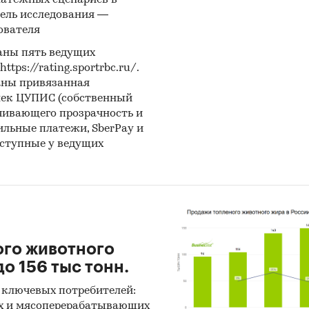
латежных сценариев в
ель исследования —
ователя
аны пять ведущих
ps://rating.sportrbc.ru/.
аны привязанная
лек ЦУПИС (собственный
чивающего прозрачность и
бильные платежи, SberPay и
оступные у ведущих
ого животного
о 156 тыс тонн.
 ключевых потребителей:
х и мясоперерабатывающих