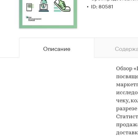
ID: 80581
Описание
Содерж
Обзор «
посвяще
маркетп
исследо
чеку, к
разрезе
Статист
продажа
доставк