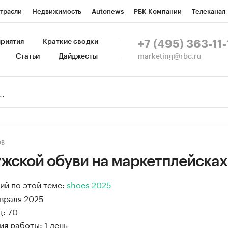
трасли
Недвижимость
Autonews
РБК Компании
Телеканал
изионеры
Национальные проекты
Город
Стиль
Крипто
Р
риятия
Краткие сводки
+7 (495) 363-11-
marketing@rbc.ru
Статьи
Дайджесты
зета
Спецпроекты СПб
Конференции СПб
Спецпроекты
Пр
Рынок наличной валюты
ОВ
жской обуви на маркетплейсках
й по этой теме:
shoes 2025
евраля 2025
ц: 70
я работы: 1 день