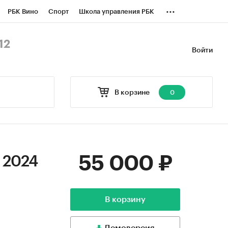
...
РБК Вино
Спорт
Школа управления РБК
БК Бизнес-среда
Дискуссионный клуб
12
Войти
оверка контрагентов
Политика
В корзине
0
55 000 ₽
 2024
В корзину