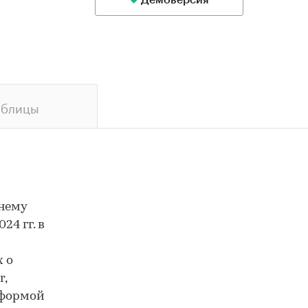
Демоверсия
аблицы
нему
24 гг. в
 о
r,
тформой