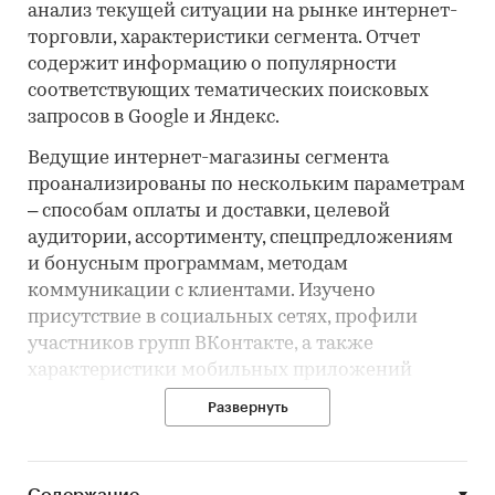
анализ текущей ситуации на рынке интернет-
торговли, характеристики сегмента. Отчет
содержит информацию о популярности
соответствующих тематических поисковых
запросов в Google и Яндекс.
Ведущие интернет-магазины сегмента
проанализированы по нескольким параметрам
– способам оплаты и доставки, целевой
аудитории, ассортименту, спецпредложениям
и бонусным программам, методам
коммуникации с клиентами. Изучено
присутствие в социальных сетях, профили
участников групп ВКонтакте, а также
характеристики мобильных приложений
игроков.
Развернуть
Профили интернет-магазинов содержат
подробную информацию об ассортименте,
способах доставки и оплаты, программах
Содержание