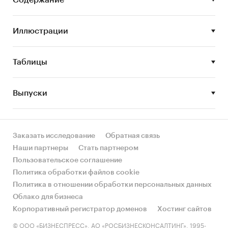
лояльности, а также аналитику по сайтам
площадок: посещаемость, характеристики
Иллюстрации
посетителей, ключевые запросы и другое.
Дата последнего обновления: 26.07.2019.
Таблицы
Внимание! Исследование, обновленное на
текущую дату, предоставляется в течение 3
рабочих дней.
Выпуски
Цель исследования
Анализ состояния и ведущих игроков на
российском рынке интернет-торговли в
Заказать исследование
Обратная связь
сегменте интим-товаров.
Наши партнеры
Стать партнером
Пользовательское соглашение
Задачи исследования:
Политика обработки файлов cookie
Описать общую ситуацию на российском
Политика в отношении обработки персональных данных
рынке Интернета и интернет-торговли;
Облако для бизнеса
Корпоративный регистратор доменов
Хостинг сайтов
Проанализировать сегменты рынка
© ООО «БИЗНЕСПРЕСС», АО «РОСБИЗНЕСКОНСАЛТИНГ», 1995-
интернет-торговли;