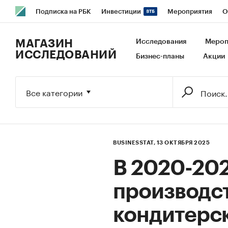
Подписка на РБК
Инвестиции
Мероприятия
О
РБК Образование
РБК Курсы
РБК Life
Тренды
В
МАГАЗИН
Исследования
Мероп
ИССЛЕДОВАНИЙ
Бизнес-планы
Акции
Исследования
Кредитные рейтинги
Франшизы
Га
Экономика
Бизнес
Технологии и медиа
Финансы
Все категории
BUSINESSTAT,
13 ОКТЯБРЯ 2025
В 2020-202
производс
кондитерск