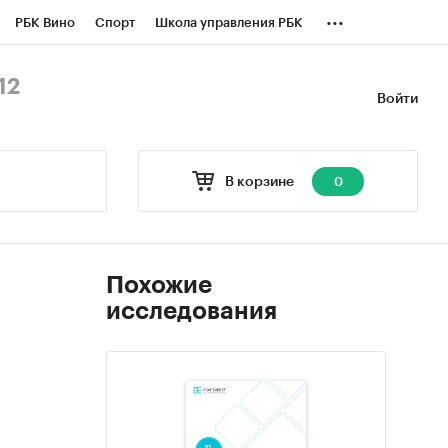
...
РБК Вино
Спорт
Школа управления РБК
БК Бизнес-среда
Дискуссионный клуб
12
Войти
оверка контрагентов
Политика
В корзине
0
Похожие
исследования