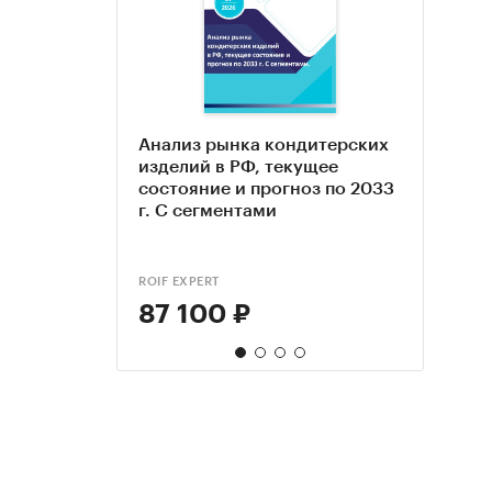
Анализ рынка кондитерских
Анал
Бизн
Марк
изделий в РФ, текущее
прот
площ
иссл
состояние и прогноз по 2033
издел
прое
собо
г. С сегментами
прогн
фина
Моск
2024 
обно
ROIF EXPERT
BUSINE
КОМПА
КОМПА
87 100 ₽
144
60 
199