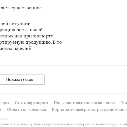
жает существенное
ущей ситуации
енцию роста своей
ктных цен при экспорте
ртируемую продукцию. В то
рских изделий
Показать еще
неры
Стать партнером
Пользовательское соглашение
По
х
Облако для бизнеса
Корпоративный регистратор доменов
026.
етельство о регистрации средства массовой информации выдано Федеральн