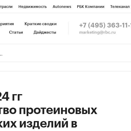
трасли
Недвижимость
Autonews
РБК Компании
Телеканал
изионеры
Национальные проекты
Город
Стиль
Крипто
Р
риятия
Краткие сводки
+7 (495) 363-11-
marketing@rbc.ru
Статьи
Дайджесты
зета
Спецпроекты СПб
Конференции СПб
Спецпроекты
Пр
Рынок наличной валюты
4 гг
тво протеиновых
их изделий в