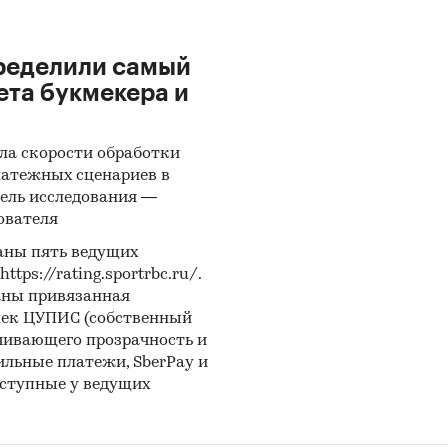
ределили самый
ета букмекера и
ла скорости обработки
латежных сценариев в
ель исследования —
ователя
аны пять ведущих
ps://rating.sportrbc.ru/.
аны привязанная
лек ЦУПИС (собственный
чивающего прозрачность и
бильные платежи, SberPay и
оступные у ведущих