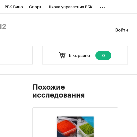
...
РБК Вино
Спорт
Школа управления РБК
БК Бизнес-среда
Дискуссионный клуб
12
Войти
оверка контрагентов
Политика
В корзине
0
Похожие
исследования