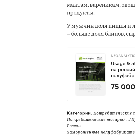
мантам, вареникам, овощ
продукты.
У мужчин доля пиццы и ла
– больше доля блинов, сы
NEOANALYTI
Usage & a
на росси
полуфабри
75 000
Категории:
Потребительские 
Потребительские товары/.../
Россия
Замороженные полуфабрикат