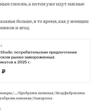
ным смесям, а потом уже идут мясные
заньи больше, в то время, как у женщин
рников и ягод.
CS
ttitude: потребительские предпочтения
йском рынке замороженных
катов в 2025 г.
 ₽
товары/.../Продукты питания/Полуфабрикаты
Продукты питания/Заморозка
ы