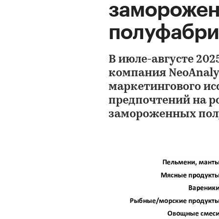
замороже
полуфабрик
В июле-августе 202
компания NeoAnaly
маркетингового ис
предпочтений на р
замороженных пол