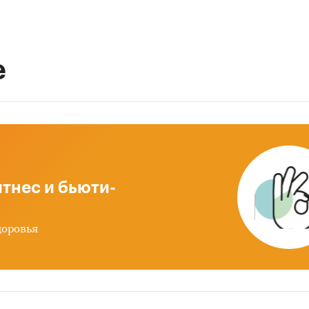
е
тнес и бьюти-
доровья