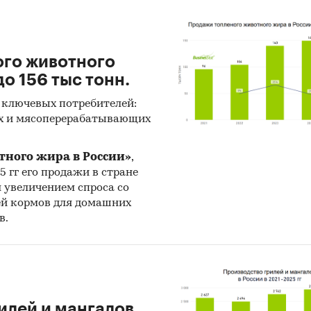
ого животного
о 156 тыс тонн.
 ключевых потребителей:
х и мясоперерабатывающих
тного жира в России»
,
25 гг его продажи в стране
н увеличением спроса со
ей кормов для домашних
в.
илей и мангалов