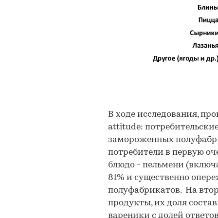
В ходе исследования, про
attitude: потребительск
замороженных полуфабрик
потребители в первую о
блюдо - пельмени (включ
81% и существенно опер
полуфабрикатов. На втор
продукты, их доля соста
вареники с долей ответо