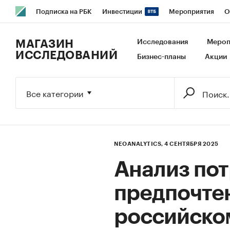
Подписка на РБК
Инвестиции
Мероприятия
О
РБК Образование
РБК Курсы
РБК Life
Тренды
В
МАГАЗИН
Исследования
Мероп
ИССЛЕДОВАНИЙ
Бизнес-планы
Акции
Исследования
Кредитные рейтинги
Франшизы
Га
Экономика
Бизнес
Технологии и медиа
Финансы
Все категории
NEOANALYTICS,
4 СЕНТЯБРЯ 2025
Анализ по
предпочте
российско