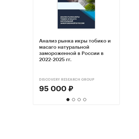
Анализ рынка икры тобико и
Бизн
Замо
Анал
масаго натуральной
полу
фри:
фрук
замороженной в России в
фина
эксп
в 202
2022-2025 гг.
2025
DISCOVERY RESEARCH GROUP
АМИК
BUSINE
95 000 ₽
39 
35 
138