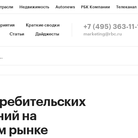
трасли
Недвижимость
Autonews
РБК Компании
Телеканал
изионеры
Национальные проекты
Город
Стиль
Крипто
Р
риятия
Краткие сводки
+7 (495) 363-11-
marketing@rbc.ru
Статьи
Дайджесты
зета
Спецпроекты СПб
Конференции СПб
Спецпроекты
Пр
Рынок наличной валюты
требительских
ний на
м рынке