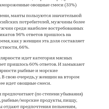
замороженные овощные смеси (33%)
ьмени, манты пользуются значительной
ссийских потребителей, мужчины более
мужчин среди наиболее востребованных
катов 96% ответов пришлось на
ремя, как у женщин эта доля составляет
астности, 66%.
улярности идет категория мясных
вет пришлось 60% ответов. И замыкают
лярности рыбные и морские
В свою очередь, у женщин на втором
лее идет овощные смеси.
 предпочитают (по степени убывания)
, рыбные/морские продукты, пиццу,
ы отдают предпочтения пельменям,