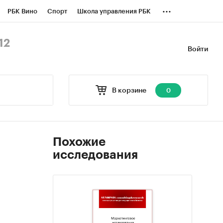
...
РБК Вино
Спорт
Школа управления РБК
БК Бизнес-среда
Дискуссионный клуб
12
Войти
оверка контрагентов
Политика
В корзине
0
Похожие
исследования