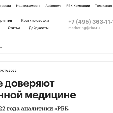
трасли
Недвижимость
Autonews
РБК Компании
Телеканал
изионеры
Национальные проекты
Город
Стиль
Крипто
Р
риятия
Краткие сводки
+7 (495) 363-11-
marketing@rbc.ru
Статьи
Дайджесты
зета
Спецпроекты СПб
Конференции СПб
Спецпроекты
Пр
Рынок наличной валюты
ГУСТА 2022
е доверяют
нной медицине
22 года аналитики «РБК