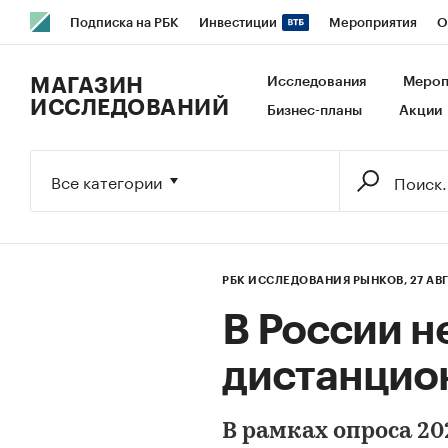
Подписка на РБК
Инвестиции
Мероприятия
О
РБК Образование
РБК Курсы
РБК Life
Тренды
В
МАГАЗИН
Исследования
Мероп
ИССЛЕДОВАНИЙ
Бизнес-планы
Акции
Исследования
Кредитные рейтинги
Франшизы
Га
Экономика
Бизнес
Технологии и медиа
Финансы
Все категории
РБК ИССЛЕДОВАНИЯ РЫНКОВ,
27 АВ
В России н
дистанцио
В рамках опроса 20