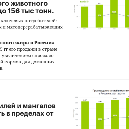
ого животного
о 156 тыс тонн.
 ключевых потребителей:
х и мясоперерабатывающих
тного жира в России»
,
25 гг его продажи в стране
н увеличением спроса со
ей кормов для домашних
в.
илей и мангалов
 в пределах от