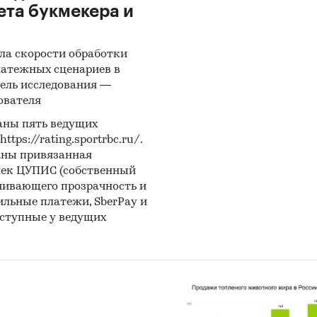
ета букмекера и
ла скорости обработки
латежных сценариев в
ель исследования —
ователя
аны пять ведущих
ps://rating.sportrbc.ru/.
аны привязанная
лек ЦУПИС (собственный
чивающего прозрачность и
бильные платежи, SberPay и
оступные у ведущих