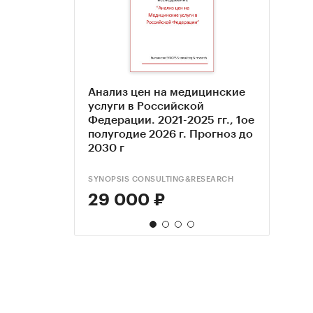
Анализ цен на медицинские
Анал
Рыно
Анал
услуги в Российской
Росси
услу
меди
Федерации. 2021-2025 гг., 1ое
прог
гг. и
2024 
полугодие 2026 г. Прогноз до
гг
2030 г
SYNOPSIS CONSULTING&RESEARCH
BUSINE
АМИК
BUSINE
29 000 ₽
134
48 
134