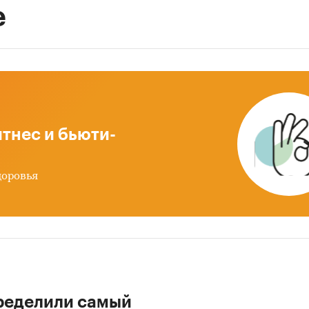
е
тнес и бьюти-
доровья
ределили самый