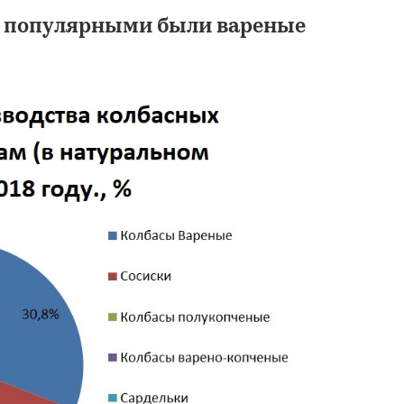
и популярными были вареные
Анализ рынка кол
изделий в Узбекист
Показатели и прог
TEBIZ GROUP
79 900 ₽