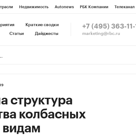
трасли
Недвижимость
Autonews
РБК Компании
Телеканал
изионеры
Национальные проекты
Город
Стиль
Крипто
Р
риятия
Краткие сводки
+7 (495) 363-11-
marketing@rbc.ru
Статьи
Дайджесты
зета
Спецпроекты СПб
Конференции СПб
Спецпроекты
Пр
Рынок наличной валюты
19
а структура
тва колбасных
 видам