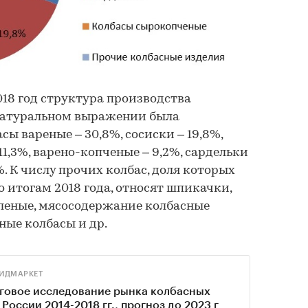
018 год структура производства
натуральном выражении была
ы вареные – 30,8%, сосиски – 19,8%,
1,3%, варено-копченые – 9,2%, сардельки
%. К числу прочих колбас, доля которых
о итогам 2018 года, относят шпикачки,
яленые, мясосодержание колбасные
ные колбасы и др.
ИДМАРКЕТ
говое исследование рынка колбасных
 России 2014-2018 гг., прогноз до 2023 г