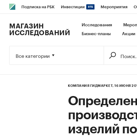
Подписка на РБК
Инвестиции
Мероприятия
О
РБК Образование
РБК Курсы
РБК Life
Тренды
В
МАГАЗИН
Исследования
Мероп
ИССЛЕДОВАНИЙ
Бизнес-планы
Акции
Исследования
Кредитные рейтинги
Франшизы
Га
Экономика
Бизнес
Технологии и медиа
Финансы
Все категории
КОМПАНИЯ ГИДМАРКЕТ,
16 ИЮНЯ 20
Определен
производс
изделий по