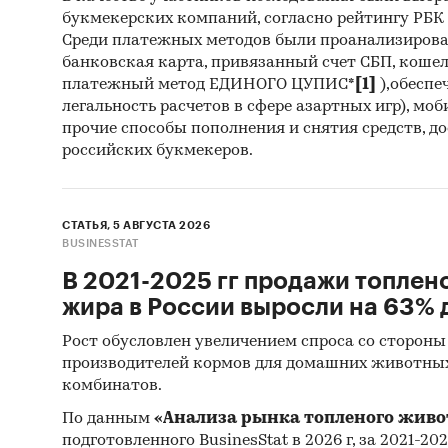
букмекерских компаний, согласно рейтингу РБК htt
Среди платежных методов были проанализиров
банковская карта, привязанный счет СБП, коше
платежный метод ЕДИНОГО ЦУПИС*
[1]
),обеспе
легальность расчетов в сфере азартных игр), мо
прочие способы пополнения и снятия средств, д
российских букмекеров.
СТАТЬЯ, 5 АВГУСТА 2026
BUSINESSTAT
В 2021-2025 гг продажи топлен
жира в России выросли на 63% д
Рост обусловлен увеличением спроса со стороны
производителей кормов для домашних животны
комбинатов.
По данным
«Анализа рынка топленого живо
подготовленного BusinesStat в 2026 г, за 2021-20