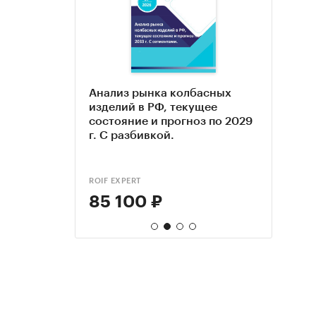
басных
Анализ рынка колбасных
Анал
Прог
ане - 2025.
изделий в РФ, текущее
изде
колб
нозы
состояние и прогноз по 2029
полу
усло
г. С разбивкой.
Прог
экон
2024 
связ
covid
обно
ROIF EXPERT
EVENT
КОМПА
85 100 ₽
43 
99 