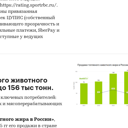
ps://rating.sportrbc.ru/.
аны привязанная
лек ЦУПИС (собственный
чивающего прозрачность и
бильные платежи, SberPay и
оступные у ведущих
ого животного
о 156 тыс тонн.
 ключевых потребителей:
х и мясоперерабатывающих
тного жира в России»
,
25 гг его продажи в стране