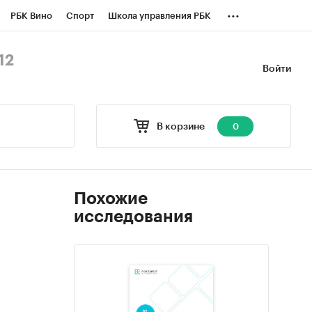
...
РБК Вино
Спорт
Школа управления РБК
БК Бизнес-среда
Дискуссионный клуб
12
Войти
оверка контрагентов
Политика
В корзине
0
Похожие
исследования