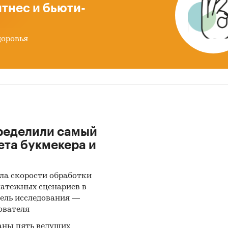
тнес и бьюти-
доровья
ределили самый
ета букмекера и
ла скорости обработки
латежных сценариев в
ель исследования —
ователя
аны пять ведущих