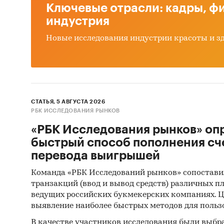
Ключевые отрасли: кадры, фи
индустрия
Новые исследования индустрии красоты и з
СТАТЬЯ, 5 АВГУСТА 2026
РБК ИССЛЕДОВАНИЯ РЫНКОВ
«РБК Исследования рынков» оп
быстрый способ пополнения сч
перевода выигрышей
Команда «РБК Исследований рынков» сопостави
транзакций (ввод и вывод средств) различных п
ведущих российских букмекерских компаниях. Ц
выявление наиболее быстрых методов для польз
В качестве участников исследования были выбр