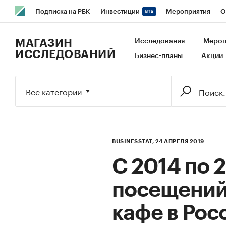
Подписка на РБК
Инвестиции
Мероприятия
О
РБК Образование
РБК Курсы
РБК Life
Тренды
В
МАГАЗИН
Исследования
Мероп
ИССЛЕДОВАНИЙ
Бизнес-планы
Акции
Исследования
Кредитные рейтинги
Франшизы
Га
Экономика
Бизнес
Технологии и медиа
Финансы
Все категории
BUSINESSTAT,
24 АПРЕЛЯ 2019
С 2014 по 
посещений
кафе в Рос