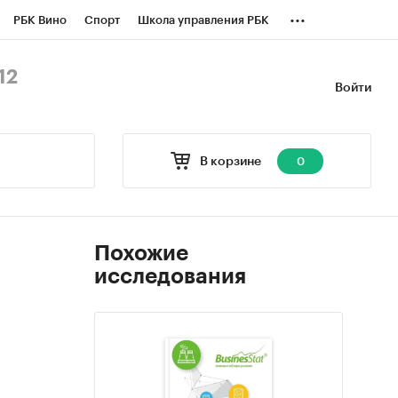
...
РБК Вино
Спорт
Школа управления РБК
БК Бизнес-среда
Дискуссионный клуб
12
Войти
оверка контрагентов
Политика
В корзине
0
Похожие
исследования