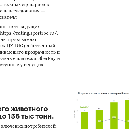
латежных сценариев в
ель исследования —
ователя
аны пять ведущих
ps://rating.sportrbc.ru/.
аны привязанная
лек ЦУПИС (собственный
чивающего прозрачность и
бильные платежи, SberPay и
оступные у ведущих
ого животного
о 156 тыс тонн.
 ключевых потребителей: