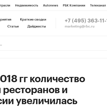
трасли
Недвижимость
Autonews
РБК Компании
Телеканал
изионеры
Национальные проекты
Город
Стиль
Крипто
Р
риятия
Краткие сводки
+7 (495) 363-11-
marketing@rbc.ru
Статьи
Дайджесты
зета
Спецпроекты СПб
Конференции СПб
Спецпроекты
Пр
Рынок наличной валюты
2018 гг количество
 ресторанов и
сии увеличилась