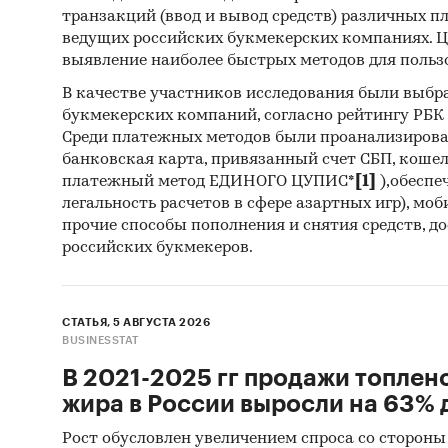
транзакций (ввод и вывод средств) различных п
ведущих российских букмекерских компаниях. Ц
выявление наиболее быстрых методов для польз
В качестве участников исследования были выбр
букмекерских компаний, согласно рейтингу РБК htt
Среди платежных методов были проанализиров
банковская карта, привязанный счет СБП, коше
платежный метод ЕДИНОГО ЦУПИС*
[1]
),обеспе
легальность расчетов в сфере азартных игр), мо
прочие способы пополнения и снятия средств, д
российских букмекеров.
СТАТЬЯ, 5 АВГУСТА 2026
BUSINESSTAT
В 2021-2025 гг продажи топлен
жира в России выросли на 63% д
Рост обусловлен увеличением спроса со стороны