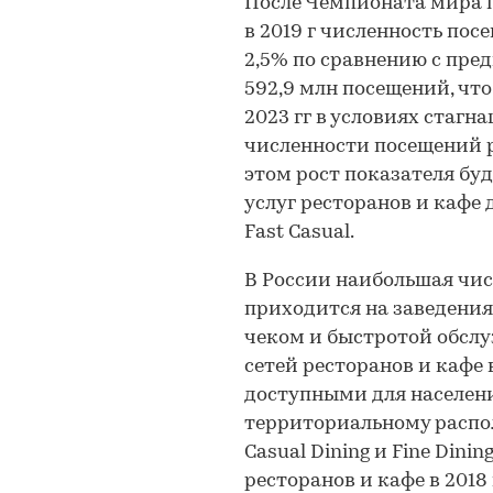
После Чемпионата мира 
в 2019 г численность пос
2,5% по сравнению с пре
592,9 млн посещений, что,
2023 гг в условиях стаг
численности посещений р
этом рост показателя буд
услуг ресторанов и кафе 
Fast Casual.
В России наибольшая чис
приходится на заведения 
чеком и быстротой обсл
сетей ресторанов и кафе в
доступными для населени
территориальному распол
Casual Dining и Fine Din
ресторанов и кафе в 2018 