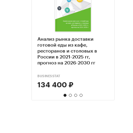
Анализ рынка доставки
Марк
Гото
Иссл
готовой еды из кафе,
иссл
стол
моби
ресторанов и столовых в
еды 
зака
России в 2021-2025 гг,
рест
onlin
прогноз на 2026-2030 гг
2025 
резу
обно
поль
BUSINESSTAT
КОМПА
ЭКЦ "
КОМПА
134 400 ₽
199
33 
170