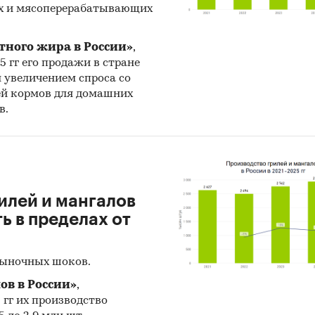
х и мясоперерабатывающих
тного жира в России»
,
25 гг его продажи в стране
н увеличением спроса со
ей кормов для домашних
в.
илей и мангалов
 в пределах от
рыночных шоков.
ов в России»
,
5 гг их производство