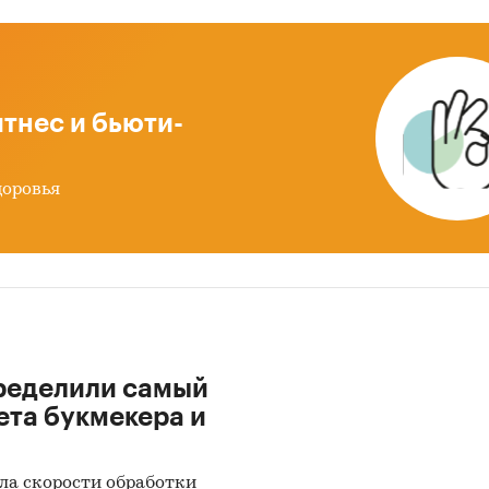
тнес и бьюти-
доровья
ределили самый
ета букмекера и
ла скорости обработки