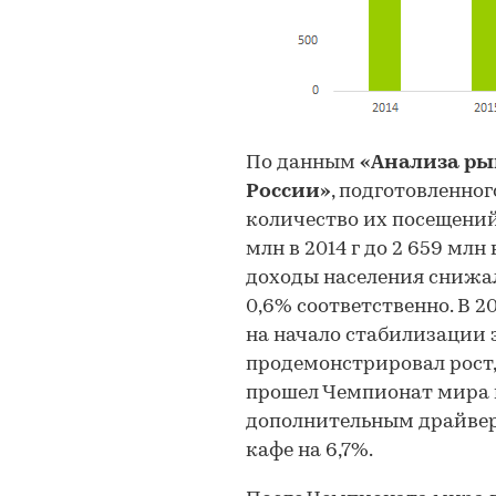
По данным
«Анализа рын
России»
, подготовленного
количество их посещений 
млн в 2014 г до 2 659 млн 
доходы населения снижал
0,6% соответственно. В 2
на начало стабилизации 
продемонстрировал рост, 
прошел Чемпионат мира п
дополнительным драйвер
кафе на 6,7%.