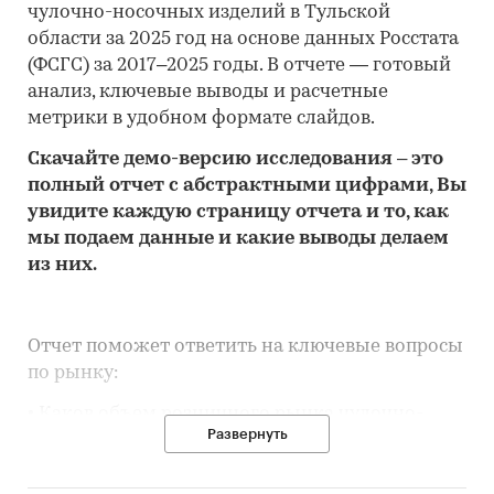
чулочно-носочных изделий в Тульской
области за 2025 год на основе данных Росстата
(ФСГС) за 2017–2025 годы. В отчете — готовый
анализ, ключевые выводы и расчетные
метрики в удобном формате слайдов.
Скачайте
демо
-версию
исследования
– это
полный отчет с абстрактными цифрами, Вы
увидите каждую стр
аницу отчета и то,
как
мы подаем данные и какие выводы делаем
из них.
Отчет поможет ответить на ключевые вопросы
по рынку:
• Каков объем розничного рынка чулочно-
Развернуть
носочных изделий в Тульской области, много
это или мало по сравнению с другими
регионами России?