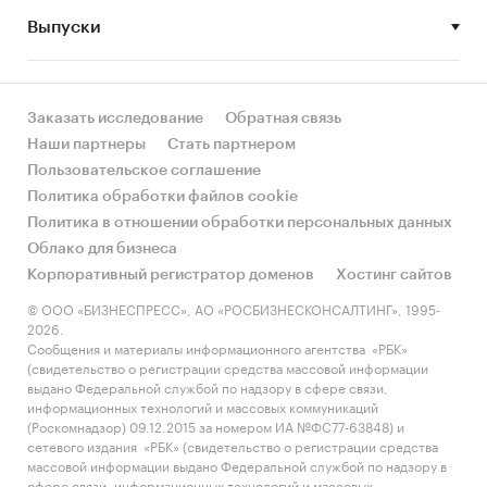
Выпуски
• Рынок растет или снижается? Если растет, то
за счет реального спроса или за счет
инфляции? Как соотносятся рост и падение с
динамикой других регионов?
Заказать исследование
Обратная связь
Наши партнеры
Стать партнером
• Какое место регион занимает в России и в
Пользовательское соглашение
своем федеральном округе по объему продаж
Политика обработки файлов cookie
и по продажам на душу населения?
Политика в отношении обработки персональных данных
Облако для бизнеса
• К какому сегменту можно отнести рынок по
Корпоративный регистратор доменов
Хостинг сайтов
размеру и темпом роста (малый/крупный, с
опережающей динамикой/с отстающей
© ООО «БИЗНЕСПРЕСС», АО «РОСБИЗНЕСКОНСАЛТИНГ», 1995-
2026.
динамикой) в стратегической перспективе и в
Сообщения и материалы информационного агентства «РБК»
текущей ситуации? Меняются ли позиции
(свидетельство о регистрации средства массовой информации
региона с течением времени?
выдано Федеральной службой по надзору в сфере связи,
информационных технологий и массовых коммуникаций
• Насколько рынок насыщен и какой у региона
(Роскомнадзор) 09.12.2015 за номером ИА №ФС77-63848) и
сетевого издания «РБК» (свидетельство о регистрации средства
потенциал роста, если сравнить его с
массовой информации выдано Федеральной службой по надзору в
регионами со схожими доходами, со схожей
сфере связи, информационных технологий и массовых