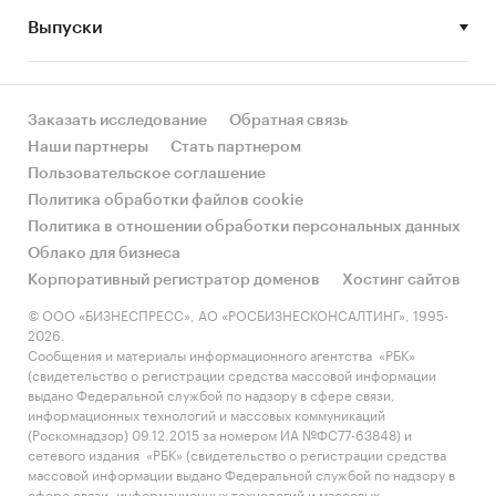
Выпуски
• Рынок растет или снижается? Если растет, то
за счет реального спроса или за счет
инфляции? Как соотносятся рост и падение с
динамикой других регионов?
Заказать исследование
Обратная связь
Наши партнеры
Стать партнером
• Какое место регион занимает в России и в
Пользовательское соглашение
своем федеральном округе по объему продаж
Политика обработки файлов cookie
и по продажам на душу населения?
Политика в отношении обработки персональных данных
Облако для бизнеса
• К какому сегменту можно отнести рынок по
Корпоративный регистратор доменов
Хостинг сайтов
размеру и темпом роста (малый/крупный, с
опережающей динамикой/с отстающей
© ООО «БИЗНЕСПРЕСС», АО «РОСБИЗНЕСКОНСАЛТИНГ», 1995-
2026.
динамикой) в стратегической перспективе и в
Сообщения и материалы информационного агентства «РБК»
текущей ситуации? Меняются ли позиции
(свидетельство о регистрации средства массовой информации
региона с течением времени?
выдано Федеральной службой по надзору в сфере связи,
информационных технологий и массовых коммуникаций
• Насколько рынок насыщен и какой у региона
(Роскомнадзор) 09.12.2015 за номером ИА №ФС77-63848) и
сетевого издания «РБК» (свидетельство о регистрации средства
потенциал роста, если сравнить его с
массовой информации выдано Федеральной службой по надзору в
регионами со схожими доходами, со схожей
сфере связи, информационных технологий и массовых