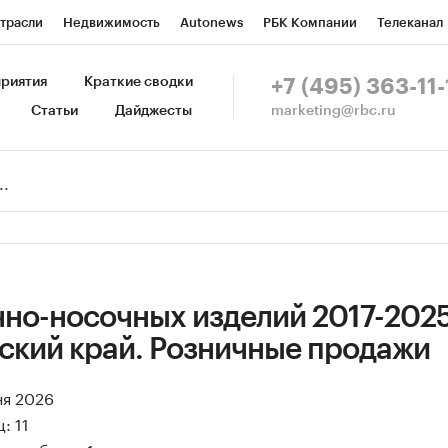
трасли
Недвижимость
Autonews
РБК Компании
Телеканал
изионеры
Национальные проекты
Город
Стиль
Крипто
Р
риятия
Краткие сводки
+7 (495) 363-11-
marketing@rbc.ru
Статьи
Дайджесты
зета
Спецпроекты СПб
Конференции СПб
Спецпроекты
Пр
Рынок наличной валюты
чно-носочных изделий 2017-2025
ский край. Розничные продажи
ня 2026
: 11