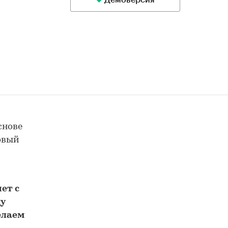
Демоверсия
снове
товый
м
ет с
у
елаем