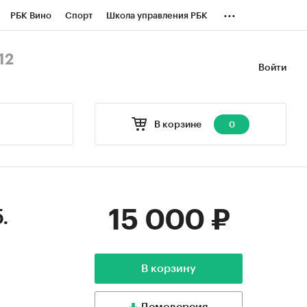
...
РБК Вино
Спорт
Школа управления РБК
БК Бизнес-среда
Дискуссионный клуб
12
Войти
оверка контрагентов
Политика
В корзине
0
15 000 ₽
.
В корзину