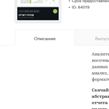
Срок предоставлени
ID: 84019
Описание
Выпус
Аналит
носочны
данных 
анализ,
формате
Скача
абстра
отчета 