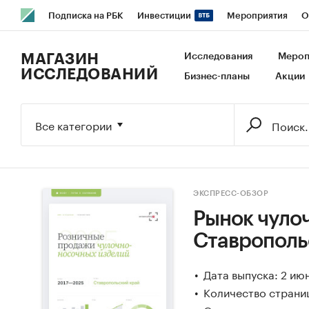
Подписка на РБК
Инвестиции
Мероприятия
О
РБК Образование
РБК Курсы
РБК Life
Тренды
В
МАГАЗИН
Исследования
Мероп
ИССЛЕДОВАНИЙ
Бизнес-планы
Акции
Исследования
Кредитные рейтинги
Франшизы
Га
Экономика
Бизнес
Технологии и медиа
Финансы
Все категории
ЭКСПРЕСС-ОБЗОР
Рынок чуло
Ставрополь
Дата выпуска: 2 ию
Количество страниц