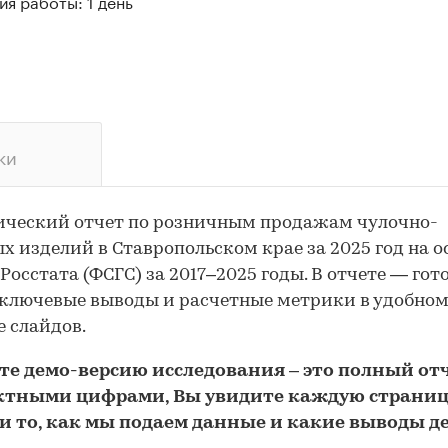
я работы: 1 день
ки
ический отчет по розничным продажам чулочно-
х изделий в Ставропольском крае за 2025 год на о
Росстата (ФСГС) за 2017–2025 годы. В отчете — го
 ключевые выводы и расчетные метрики в удобно
 слайдов.
йте
демо
-версию
исследования
– это полный отч
ктными цифрами, Вы увидите каждую стр
аниц
и то,
как мы подаем данные и какие выводы д