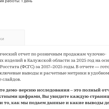
я работы: 1 день
ки
ический отчет по розничным продажам чулочно-
х изделий в Калужской области за 2025 год на осн
Росстата (ФСГС) за 2017–2025 годы. В отчете — го
 ключевые выводы и расчетные метрики в удобно
 слайдов.
йте
демо
-версию
исследования
– это полный отч
ктными цифрами, Вы увидите каждую стр
аниц
и то,
как мы подаем данные и какие выводы д