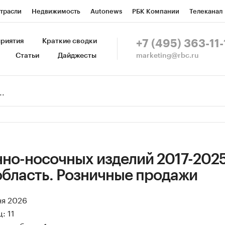
трасли
Недвижимость
Autonews
РБК Компании
Телеканал
изионеры
Национальные проекты
Город
Стиль
Крипто
Р
риятия
Краткие сводки
+7 (495) 363-11-
marketing@rbc.ru
Статьи
Дайджесты
зета
Спецпроекты СПб
Конференции СПб
Спецпроекты
Пр
Рынок наличной валюты
чно-носочных изделий 2017-2025
область. Розничные продажи
ня 2026
: 11