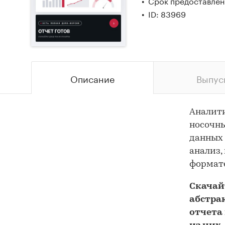
Срок предоставлени
ID: 83969
Описание
Выпус
Аналит
носочны
данных 
анализ,
формате
Скача
абстра
отчета 