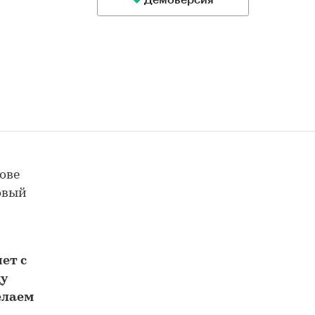
Демоверсия
ове
товый
м
ет с
у
елаем