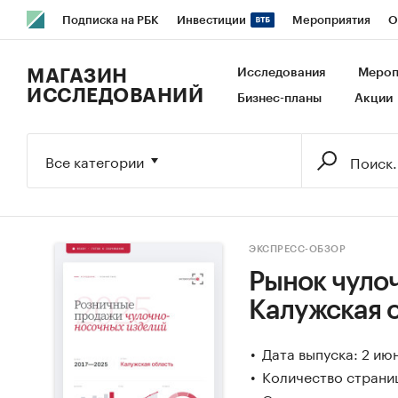
Подписка на РБК
Инвестиции
Мероприятия
О
РБК Образование
РБК Курсы
РБК Life
Тренды
В
МАГАЗИН
Исследования
Мероп
ИССЛЕДОВАНИЙ
Бизнес-планы
Акции
Исследования
Кредитные рейтинги
Франшизы
Га
Экономика
Бизнес
Технологии и медиа
Финансы
Все категории
ЭКСПРЕСС-ОБЗОР
Рынок чуло
Калужская 
Дата выпуска: 2 ию
Количество страниц