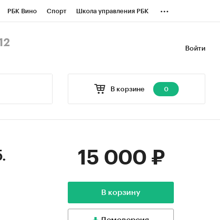
...
РБК Вино
Спорт
Школа управления РБК
БК Бизнес-среда
Дискуссионный клуб
12
Войти
оверка контрагентов
Политика
В корзине
0
15 000 ₽
.
В корзину