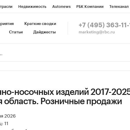
трасли
Недвижимость
Autonews
РБК Компании
Телеканал
изионеры
Национальные проекты
Город
Стиль
Крипто
Р
риятия
Краткие сводки
+7 (495) 363-11-
marketing@rbc.ru
Статьи
Дайджесты
зета
Спецпроекты СПб
Конференции СПб
Спецпроекты
Пр
Рынок наличной валюты
чно-носочных изделий 2017-2025
я область. Розничные продажи
ня 2026
: 11