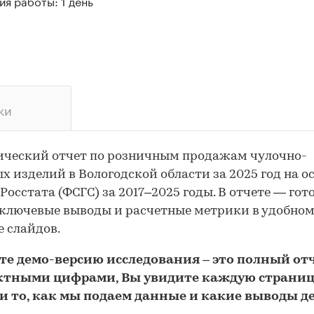
я работы: 1 день
ки
ический отчет по розничным продажам чулочно-
х изделий в Вологодской области за 2025 год на о
Росстата (ФСГС) за 2017–2025 годы. В отчете — го
 ключевые выводы и расчетные метрики в удобно
 слайдов.
йте
демо
-версию
исследования
– это полный отч
ктными цифрами, Вы увидите каждую стр
аниц
и то,
как мы подаем данные и какие выводы д