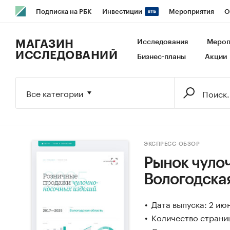
Подписка на РБК
Инвестиции
Мероприятия
О
РБК Образование
РБК Курсы
РБК Life
Тренды
В
МАГАЗИН
Исследования
Мероп
ИССЛЕДОВАНИЙ
Бизнес-планы
Акции
Исследования
Кредитные рейтинги
Франшизы
Га
Экономика
Бизнес
Технологии и медиа
Финансы
Все категории
ЭКСПРЕСС-ОБЗОР
Рынок чуло
Вологодска
Дата выпуска: 2 ию
Количество страниц