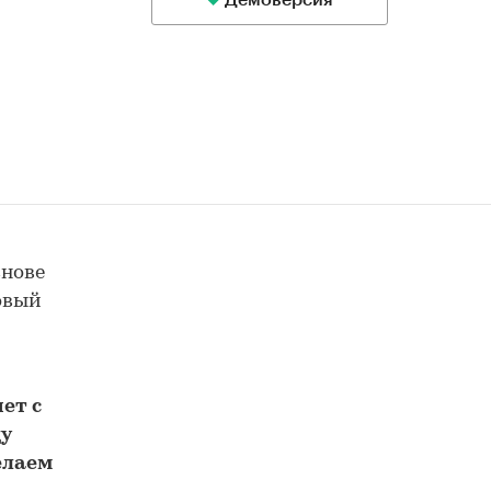
Демоверсия
снове
товый
м
ет с
у
елаем