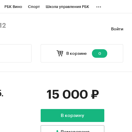
...
РБК Вино
Спорт
Школа управления РБК
БК Бизнес-среда
Дискуссионный клуб
12
Войти
оверка контрагентов
Политика
В корзине
0
15 000 ₽
.
В корзину