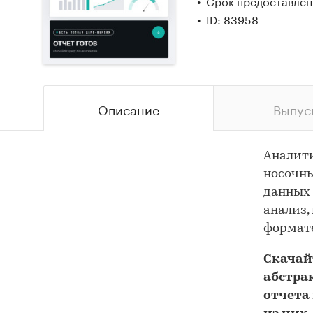
Срок предоставлени
ID: 83958
Описание
Выпус
Аналит
носочны
данных 
анализ,
формате
Скача
абстра
отчета 