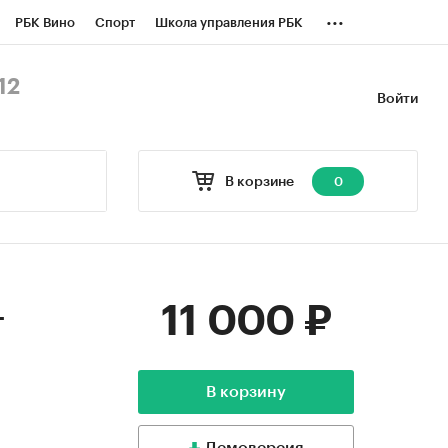
...
РБК Вино
Спорт
Школа управления РБК
БК Бизнес-среда
Дискуссионный клуб
12
Войти
оверка контрагентов
Политика
В корзине
0
11 000 ₽
-
В корзину