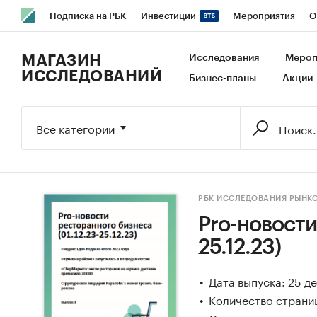
Подписка на РБК
Инвестиции
Мероприятия
О
РБК Образование
РБК Курсы
РБК Life
Тренды
В
МАГАЗИН
Исследования
Мероп
ИССЛЕДОВАНИЙ
Бизнес-планы
Акции
Исследования
Кредитные рейтинги
Франшизы
Га
Экономика
Бизнес
Технологии и медиа
Финансы
Все категории
РБК ИССЛЕДОВАНИЯ РЫНК
Pro-новости
25.12.23)
Дата выпуска: 25 д
Количество страни