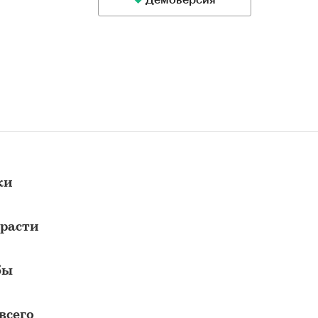
Демоверсия
ки
 расти
бы
всего