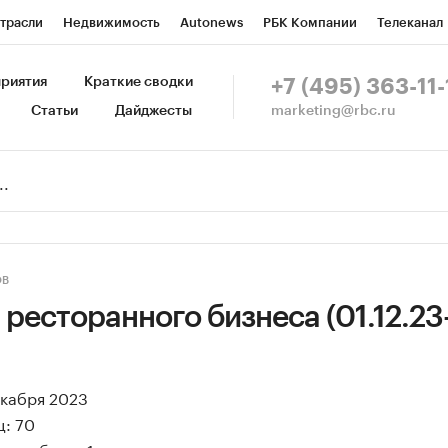
трасли
Недвижимость
Autonews
РБК Компании
Телеканал
изионеры
Национальные проекты
Город
Стиль
Крипто
Р
риятия
Краткие сводки
+7 (495) 363-11-
marketing@rbc.ru
Статьи
Дайджесты
зета
Спецпроекты СПб
Конференции СПб
Спецпроекты
Пр
Рынок наличной валюты
ОВ
 ресторанного бизнеса (01.12.23
екабря 2023
ц: 70