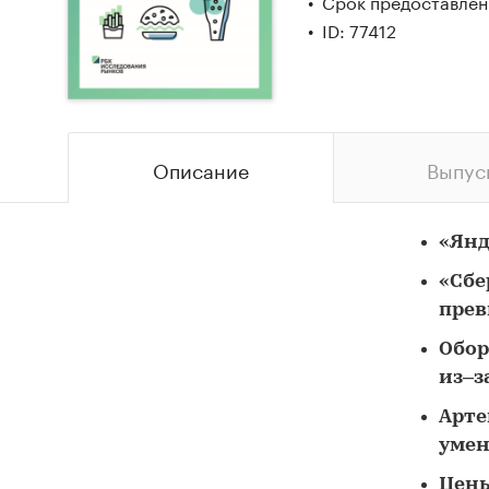
Срок предоставлени
ID: 77412
Описание
Выпус
«Янд
«Сбе
прев
Обор
из–з
Арте
умен
Цены