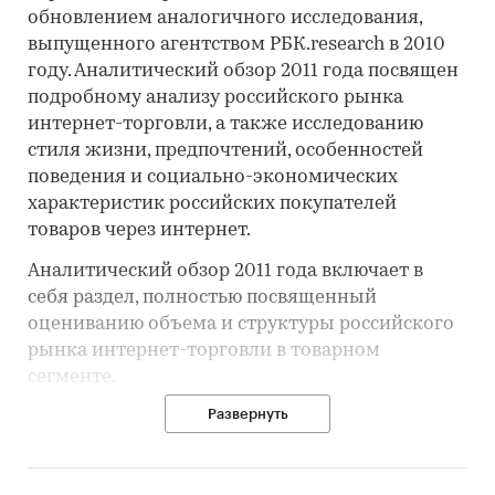
обновлением аналогичного исследования,
выпущенного агентством РБК.research в 2010
году. Аналитический обзор 2011 года посвящен
подробному анализу российского рынка
интернет-торговли, а также исследованию
стиля жизни, предпочтений, особенностей
поведения и социально-экономических
характеристик российских покупателей
товаров через интернет.
Аналитический обзор 2011 года включает в
себя раздел, полностью посвященный
оцениванию объема и структуры российского
рынка интернет-торговли в товарном
сегменте.
Развернуть
В исследовании приводятся различные
рейтинги товаров, приобретаемых через
интернет, в зависимости от географии