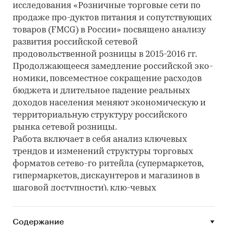
исследования «Розничные торговые сети по
продаже про-дуктов питания и сопутствующих
товаров (FMCG) в России» посвящено анализу
развития российской сетевой
продовольственной розницы в 2015-2016 гг.
Продолжающееся замедление российской эко-
номики, повсеместное сокращение расходов
бюджета и длительное падение реальных
доходов населения меняют экономическую и
территориальную структуру российского
рынка сетевой розницы.
Работа включает в себя анализ ключевых
трендов и изменений структуры торговых
форматов сетево-го ритейла (супермаркетов,
гипермаркетов, дискаунтеров и магазинов в
шаговой доступности), клю-чевых
характеристик российских сетей (средний чек,
средняя торговая площадь, величина ассорти-
Содержание
мента, оборот с квадратного метра торговой