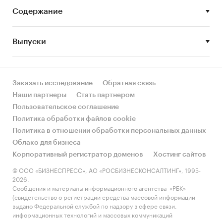
обслуживания юридических лиц ведущих
Содержание
российских и иностранных банков.
Описать продвижение услуг
Выпуски
дистанционного банковского
обслуживания юридических лиц на
российском рынке.
Заказать исследование
Обратная связь
Оценить тенденции и перспективы
Наши партнеры
Стать партнером
развития услуг дистанционного
Пользовательское соглашение
банковского обслуживания юридических
Политика обработки файлов cookie
лиц в России.
Политика в отношении обработки персональных данных
Облако для бизнеса
Корпоративный регистратор доменов
Хостинг сайтов
Методы исследования
© ООО «БИЗНЕСПРЕСС», АО «РОСБИЗНЕСКОНСАЛТИНГ», 1995-
Сбор первичной информации по
2026.
предложению услуг дистанционного
Сообщения и материалы информационного агентства «РБК»
банковского обслуживания юридических
(свидетельство о регистрации средства массовой информации
выдано Федеральной службой по надзору в сфере связи,
лиц российскими и иностранными банками
информационных технологий и массовых коммуникаций
на сайтах банков и по телефону.