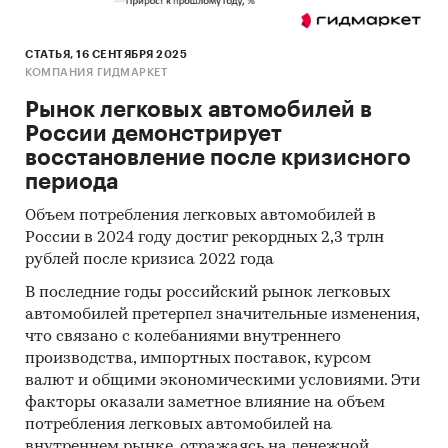
СТАТЬЯ, 16 СЕНТЯБРЯ 2025
Категории:
Потребительские товары
/
КОМПАНИЯ ГИДМАРКЕТ
Автомобили, мотоциклы
Рынок легковых автомобилей в
Потребительские товары
/
Автомобили,
мотоциклы
/
Легковые автомобили
России демонстрирует
Промышленность
/
...
/
Автомобилестроение
/
восстановление после кризисного
Легковые автомобили
периода
Китайские автомобили
Объем потребления легковых автомобилей в
России в 2024 году достиг рекордных 2,3 трлн
рублей после кризиса 2022 года
В последние годы российский рынок легковых
автомобилей претерпел значительные изменения,
что связано с колебаниями внутреннего
производства, импортных поставок, курсом
валют и общими экономическими условиями. Эти
факторы оказали заметное влияние на объем
потребления легковых автомобилей на
внутреннем рынке, отражаясь на денежной