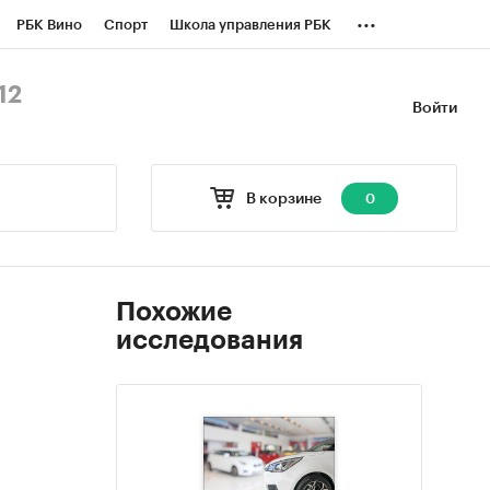
...
РБК Вино
Спорт
Школа управления РБК
БК Бизнес-среда
Дискуссионный клуб
12
Войти
оверка контрагентов
Политика
В корзине
0
Похожие
исследования