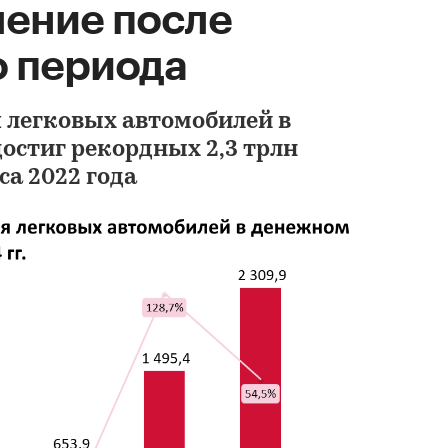
ление после
о периода
 легковых автомобилей в
Структура и прогн
 достиг рекордных 2,3 трлн
легковых автомоби
России
са 2022 года
АВТОСТАТ
62 265 ₽