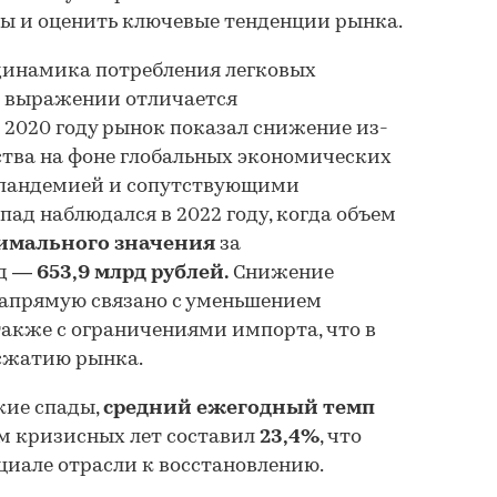
оды и оценить ключевые тенденции рынка.
 динамика потребления легковых
 выражении отличается
 2020 году рынок показал снижение из-
тва на фоне глобальных экономических
с пандемией и сопутствующими
ад наблюдался в 2022 году, когда объем
имального значения
за
од —
653,9 млрд рублей.
Снижение
напрямую связано с уменьшением
также с ограничениями импорта, что в
 сжатию рынка.
кие спады,
средний ежегодный темп
м кризисных лет составил
23,4%
, что
циале отрасли к восстановлению.