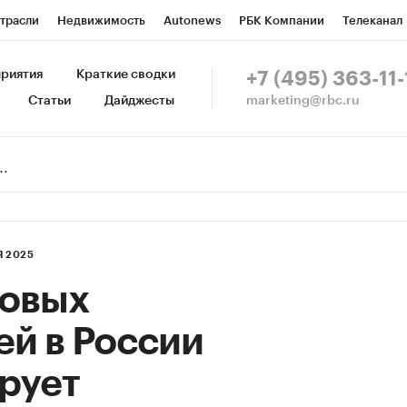
трасли
Недвижимость
Autonews
РБК Компании
Телеканал
изионеры
Национальные проекты
Город
Стиль
Крипто
Р
риятия
Краткие сводки
+7 (495) 363-11-
marketing@rbc.ru
Статьи
Дайджесты
зета
Спецпроекты СПб
Конференции СПб
Спецпроекты
Пр
Рынок наличной валюты
Я 2025
ковых
й в России
рует