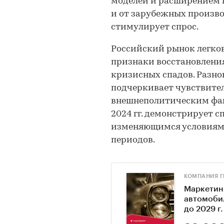
моделей и расширением п
и от зарубежных произво
стимулирует спрос.
Российский рынок легко
признаки восстановления
кризисных спадов. Разн
подчеркивает чувствите
внешнеполитическим фак
2024 гг. демонстрирует 
изменяющимся условиям 
периодов.
КОМПАНИЯ Г
Маркетин
автомобил
до 2029 г.