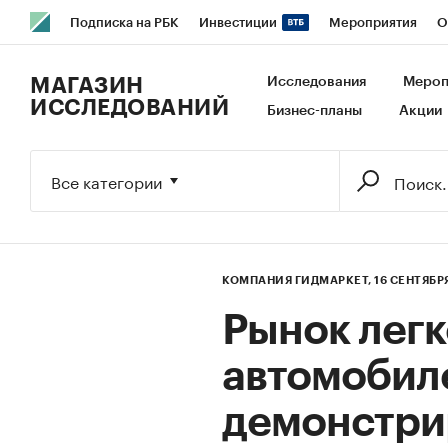
Подписка на РБК
Инвестиции
Мероприятия
О
РБК Образование
РБК Курсы
РБК Life
Тренды
В
МАГАЗИН
Исследования
Мероп
ИССЛЕДОВАНИЙ
Бизнес-планы
Акции
Исследования
Кредитные рейтинги
Франшизы
Га
Экономика
Бизнес
Технологии и медиа
Финансы
Все категории
КОМПАНИЯ ГИДМАРКЕТ,
16 СЕНТЯБР
Рынок лег
автомобиле
демонстри