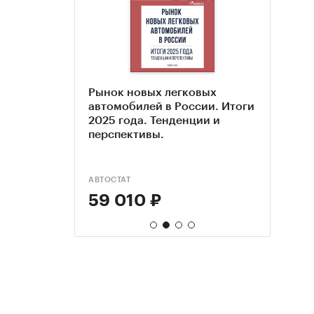
оз парка
Рынок новых легковых
Кита
Авто
лей в
автомобилей в России. Итоги
Росс
Росс
2025 года. Тенденции и
авто
перспективы.
влад
АВТОСТАТ
АВТОС
АВТОС
59 010 ₽
67 
98 