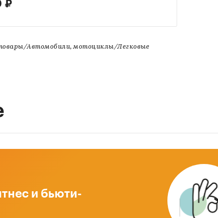
 ₽
товары/Автомобили, мотоциклы/Легковые
е
тнес и бьюти-