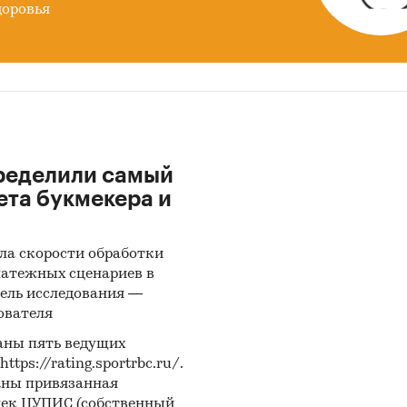
доровья
ределили самый
ета букмекера и
ла скорости обработки
латежных сценариев в
ель исследования —
ователя
аны пять ведущих
ps://rating.sportrbc.ru/.
аны привязанная
лек ЦУПИС (собственный