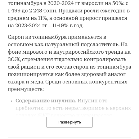
топинамбура в 2020-2024 гг выросли на 50%: с
1 499 до 2 248 тонн. Продажи росли ежегодно в
среднем на 11%, а основной прирост пришелся
на 2023-2024 гг – 11-19% в год.
Сироп из топинамбура применяется в
основном как натуральный подсластитель. На
фоне мирового и внутрироссийского тренда на
ЗОЖ, стремления тщательно контролировать
свой рацион и его состав сироп из топинамбура
позиционируется как более здоровый аналог
сахара и меда. Среди основных конкурентных
преимуществ:
Содержание инулина.
Инулин это
пребиотик, то есть нерастворимое в верхних
отделах ЖКТ вещество и усваивается
Развернуть
организмом лишь частично. В топинамбуре
содержание инулина одно из самых
высоких – до 70% сухого вещества клубней.