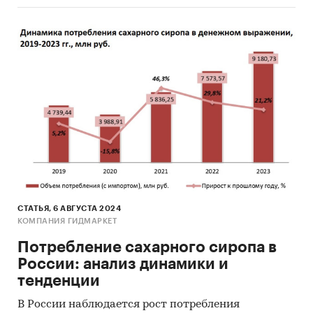
топинамбура
оценки экспертов пищевой
промышленности
Категории:
Потребительские товары
/
...
/
Продукты питания
/
Варенья, джемы, сиропы
Промышленность
/
...
/
Продукты питания
/
Варенья, джемы, сиропы
Топинамбур
СТАТЬЯ, 6 АВГУСТА 2024
КОМПАНИЯ ГИДМАРКЕТ
Потребление сахарного сиропа в
России: анализ динамики и
тенденции
В России наблюдается рост потребления