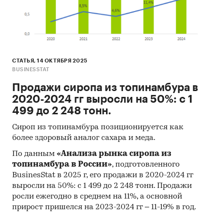
цена реализации, цена производства, цены
экспорта и импорта
баланс спроса и предложения, складские
запасы
При подготовке обзора используется
СТАТЬЯ, 14 ОКТЯБРЯ 2025
BUSINESSTAT
официальная статистика и собранные
данные.
Продажи сиропа из топинамбура в
2020-2024 гг выросли на 50%: с 1
Информация профильных ведомств:
499 до 2 248 тонн.
Федеральная служба государственной
Сироп из топинамбура позиционируется как
статистики (Росстат)
более здоровый аналог сахара и меда.
Федеральная таможенная служба
По данным
«Анализа рынка сиропа из
Федеральная налоговая служба
топинамбура в России»
, подготовленного
BusinesStat в 2025 г, его продажи в 2020-2024 гг
Таможенный союз ЕАЭС
выросли на 50%: с 1 499 до 2 248 тонн. Продажи
росли ежегодно в среднем на 11%, а основной
Информация, собранная BusinesStat:
прирост пришелся на 2023-2024 гг – 11-19% в год.
показатели торговли сиропом из