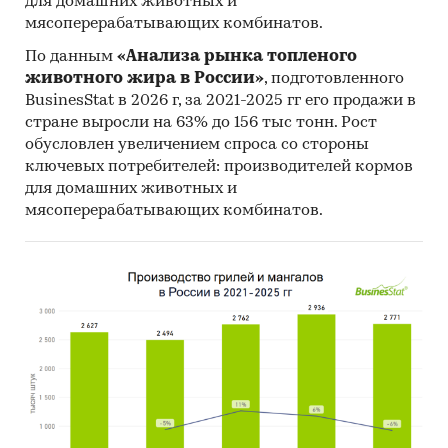
для домашних животных и
составляло 0,4 млн.пар.
мясоперерабатывающих комбинатов.
- Главными игроками среди российских
По данным
«Анализа рынка топленого
производителей являются ООО `ПСКОВ-
животного жира в России»
, подготовленного
ПОЛИМЕР`, ООО ПКФ `САРДОНИКС`, ООО `ПКФ
BusinesStat в 2026 г, за 2021-2025 гг его продажи в
`ДЮНА-АСТ`.
стране выросли на 63% до 156 тыс тонн. Рост
- Лучшие производственные показатели
обусловлен увеличением спроса со стороны
демонстрирует Центральный ФО с объемом
ключевых потребителей: производителей кормов
для домашних животных и
выпуска продукции, составляющим 4,6
мясоперерабатывающих комбинатов.
млн.пар.
- Лидером по импортным поставкам в 2023 г.
является Китай (более 69%), ведущий
поставщик водонепроницаемой обуви -
WAROME LTD
- В импорте наибольшую долю занимает
сегмент low-priced с долей 46,4%, основные
поставки сегмента из стран: Китай, Узбекистан,
Беларусь. Сегмент high-priced представлен
долей в 29,9% преимущественно из стран: