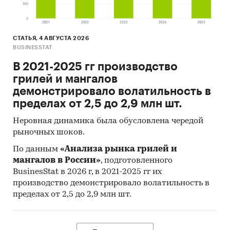
Китай, Швеция, Канада.
- Большую часть продукции российских
экспортеров покупает Киргизия (более 50%),
СТАТЬЯ, 4 АВГУСТА 2026
крупнейший покупатель - ИП ДЖАХАНДАР М.А.
BUSINESSTAT
Данные игроков ВЭД:
В 2021-2025 гг производство
Также в исследовании представлена
грилей и мангалов
информация об участниках ВЭД с объемами
демонстрировало волатильность в
поставок:
пределах от 2,5 до 2,9 млн шт.
- Рейтинг крупнейших российских импортеров
и зарубежных поставщиков
Неровная динамика была обусловлена чередой
рыночных шоков.
- Рейтинг ведущих российских экспортеров и
зарубежных покупателей
По данным
«Анализа рынка грилей и
мангалов в России»
, подготовленного
Единицы измерения:
BusinesStat в 2026 г, в 2021-2025 гг их
Количественные показатели в отчете
производство демонстрировало волатильность в
рассчитаны в пар, стоимостные - в долларах и
пределах от 2,5 до 2,9 млн шт.
рублях
География исследования: