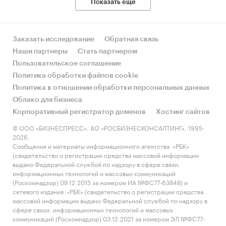
Показать еще
РФ, федеральные округа и регионы РФ, страны
мира
Категории:
Потребительские товары
/
Заказать исследование
Обратная связь
Одежда, обувь, аксессуары
Наши партнеры
Стать партнером
Потребительские товары
/
Одежда, обувь,
Пользовательское соглашение
аксессуары
/
Обувь
Промышленность
/
Легкая промышленность
/
Политика обработки файлов cookie
Обувь
Политика в отношении обработки персональных данных
Промышленность
/
...
/
Обувь
/
Резиновая
Облако для бизнеса
обувь
Корпоративный регистратор доменов
Хостинг сайтов
Россия
© ООО «БИЗНЕСПРЕСС», АО «РОСБИЗНЕСКОНСАЛТИНГ», 1995-
Обувь
2026.
Водонепроницаемая обувь
Сообщения и материалы информационного агентства «РБК»
(свидетельство о регистрации средства массовой информации
выдано Федеральной службой по надзору в сфере связи,
информационных технологий и массовых коммуникаций
(Роскомнадзор) 09.12.2015 за номером ИА №ФС77-63848) и
сетевого издания «РБК» (свидетельство о регистрации средства
массовой информации выдано Федеральной службой по надзору в
сфере связи, информационных технологий и массовых
коммуникаций (Роскомнадзор) 03.12.2021 за номером ЭЛ №ФС77-