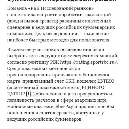
CO., LTD, YANGZHOU YUANDA IMPORT & EXPORT
CO., LTD, HDWEAR OU, ZHEJIANG
Команда «РБК Исследований рынков»
INTERNATIONAL BUSINESS GROUP WULIU CO.,
сопоставила скорости обработки транзакций
(ввод и вывод средств) различных платежных
LTD, UNILEVEL TRADING FZCO, FUZHOU
сценариев в ведущих российских букмекерских
FOOTWEAR AND HEADWEAR IMPORT & EXPORT
компаниях. Цель исследования — выявление
CO., LTD, CORTINA CHINA LTD, QUANZHOU BIXIN
наиболее быстрых методов для пользователя
IMPORT & EXPORT TRADE CO., LTD, MINGHUANG
INDUSTRIAL CO., LTD, POLLYBOOT CIZME INS
В качестве участников исследования были
выбраны пять ведущих букмекерских компаний,
SAN VE TIC A.S., GUANGZHOU E JIA IMPORT &
согласно рейтингу РБК https://rating.sportrbc.ru/.
EXPORT TRADING CO., LTD, THAI TRADE
Среди платежных методов были
ASSOCIATION CO., LTD, DONGGUAN FEIYU
проанализированы привязанная банковская
TRADING CO., LTD, KAMELIA TRADE AND
карта, привязанный счет СБП, кошелек ЦУПИС
FORWARDING ENTERPRISE LTD, HANGZHOU
(собственный платежный метод ЕДИНОГО
FUJIE OUTDOOR PRODUCTS INC, HANGZHOU
ЦУПИС*
[1]
),обеспечивающего прозрачность и
HAOSHI SHOES CO., LTD, HUAIAN ARAIN
легальность расчетов в сфере азартных игр),
INTERNATIONAL TRADE CO., LTD
мобильные платежи, SberPay и прочие способы
пополнения и снятия средств, доступные у
В разделе `Экспорт` рассмотрены российские
ведущих российских букмекеров.
экспортеры: