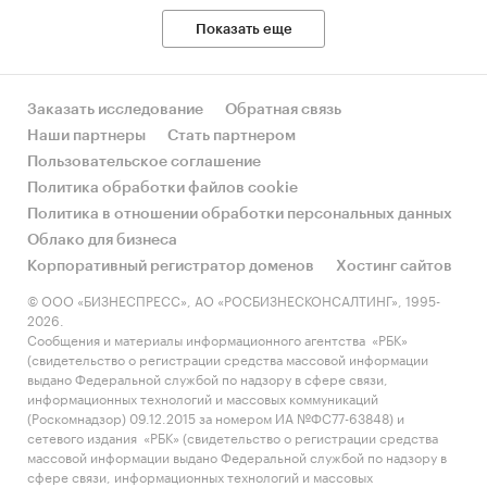
представлены в наглядных диаграммах и
Показать еще
информативных таблицах.
Кабинетное исследование. Поиск и анализ
информации из различных источников,
Заказать исследование
Обратная связь
проведение расчетов.
Наши партнеры
Стать партнером
Пользовательское соглашение
Прогноз ГидМаркет. Современные
Политика обработки файлов cookie
статистические методы прогнозирования с
Политика в отношении обработки персональных данных
поправкой на мнение экспертов.
Облако для бизнеса
Отчет отражает мнение авторов и не является
Корпоративный регистратор доменов
Хостинг сайтов
инвестиционной рекомендацией
© ООО «БИЗНЕСПРЕСС», АО «РОСБИЗНЕСКОНСАЛТИНГ», 1995-
2026.
Сообщения и материалы информационного агентства «РБК»
(свидетельство о регистрации средства массовой информации
[1]
Пользователем приложения считается тот,
выдано Федеральной службой по надзору в сфере связи,
кто использовал приложения хотя бы 1 раз в
информационных технологий и массовых коммуникаций
(Роскомнадзор) 09.12.2015 за номером ИА №ФС77-63848) и
течение последнего месяца
сетевого издания «РБК» (свидетельство о регистрации средства
массовой информации выдано Федеральной службой по надзору в
[2]
Пользователем приложения считается тот,
сфере связи, информационных технологий и массовых
кто использовал приложения хотя бы 1 раз в