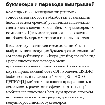
букмекера и перевода выигрышей
Изучение таких поведенческих
характеристик, как продолжительность
Команда «РБК Исследований рынков»
использования, изменение частоты
сопоставила скорости обработки транзакций
использования мобильных приложений
(ввод и вывод средств) различных платежных
магазинов одежды, степень
сценариев в ведущих российских букмекерских
удовлетворенности, готовность платить за
компаниях. Цель исследования — выявление
пользование приложением
наиболее быстрых методов для пользователя
Описание ТОП-5 мобильных приложений
В качестве участников исследования были
выбраны пять ведущих букмекерских компаний,
магазинов одежды по ответам
согласно рейтингу РБК https://rating.sportrbc.ru/.
респондентов: их преимущества и
Среди платежных методов были
недостатки, процент выбора по ответам
проанализированы привязанная банковская
респондентов
карта, привязанный счет СБП, кошелек ЦУПИС
Выделение наиболее важных
(собственный платежный метод ЕДИНОГО
характеристик функционала для
ЦУПИС*
[1]
),обеспечивающего прозрачность и
легальность расчетов в сфере азартных игр),
потенциальных пользователей
мобильные платежи, SberPay и прочие способы
Программы и меры гос. поддержки IT-
пополнения и снятия средств, доступные у
отрасли в России
ведущих российских букмекеров.