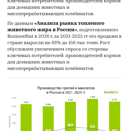
ключевых потребителей: производителей кормов
приложений магазинов одежды
для домашних животных и
Прогноз количества пользователей
мясоперерабатывающих комбинатов.
мобильных приложений магазинов одежды
По данным
«Анализа рынка топленого
на 4 года
животного жира в России»
, подготовленного
Оценка факторов инвестиционной
BusinesStat в 2026 г, за 2021-2025 гг его продажи в
привлекательности рынка
стране выросли на 63% до 156 тыс тонн. Рост
обусловлен увеличением спроса со стороны
Выводы о перспективности создания
ключевых потребителей: производителей кормов
предприятий в исследуемой области и
для домашних животных и
рекомендации действующим операторам
мясоперерабатывающих комбинатов.
рынка
Методологические пояснения
Источники информации:
Результаты on-line опроса 140
пользователей мобильных приложений
магазинов одежды
[2]
Официальные интернет-порталы правовой