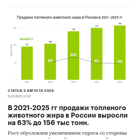
Оценка факторов инвестиционной
привлекательности рынка
Составление прогноза количества
пользователей в России на 4 года
Основные блоки исследования:
Ключевые компоненты российского рынка
мобильных приложений магазинов одежды
Результаты опроса пользователей
мобильных приложений магазинов одежды
Анализ ТОП-5 мобильных приложений
СТАТЬЯ, 5 АВГУСТА 2026
BUSINESSTAT
магазинов одежды по результатам опроса
В 2021-2025 гг продажи топленого
Программы и меры гос. поддержки IT-
животного жира в России выросли
отрасли в России
на 63% до 156 тыс тонн.
Оценка факторов инвестиционной
Рост обусловлен увеличением спроса со стороны
привлекательности рынка мобильных