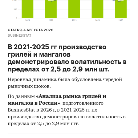
информации
Базы данных Росстат
Открытые источники (сайты, порталы)
СТАТЬЯ, 4 АВГУСТА 2026
BUSINESSTAT
Отчетность эмитентов
В 2021-2025 гг производство
Сайты компаний
грилей и мангалов
Архивы СМИ
демонстрировало волатильность в
пределах от 2,5 до 2,9 млн шт.
Региональные и федеральные СМИ
Инсайдерские источники
Неровная динамика была обусловлена чередой
рыночных шоков.
Специализированные аналитические
По данным
«Анализа рынка грилей и
порталы
мангалов в России»
, подготовленного
Методы:
BusinesStat в 2026 г, в 2021-2025 гг их
производство демонстрировало волатильность в
Online опрос 140 пользователей мобильных
пределах от 2,5 до 2,9 млн шт.
приложений магазинов одежды
[3]
.
Результаты проведенного опроса