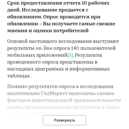
Срок предоставления отчета 10 рабочих
дней. Исследование продается с
обновлением. Опрос проводится при
обновлении – Вы получаете самые свежие
мнения и оценки потребителей
Основой настоящего исследования выступают
результаты on-line опроса 140 пользователей
мобильных приложений
[1]
. Результаты
проведенного опроса представлены в
наглядных диаграммах и информативных
таблицах.
Помимо результатов опроса в исследовании
аналитиками ГидМаркет выполнена оценка
факторов инвестиционной привлекательности
рынка, проанализированы программы и меры
поддержки IT-отраслей в России,
Развернуть
потребительские тренды, проблемы и угрозы
рынка, драйверы и перспективы рынка