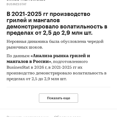
предполагает расчета объема выборочной
BUSINESSTAT
совокупности. Обработке и анализу подлежат
В 2021-2025 гг производство
все доступные исследователю документы.
грилей и мангалов
демонстрировало волатильность в
К отчету прилагается обработанная и
пределах от 2,5 до 2,9 млн шт.
пригодная к дальнейшему использованию
база
данных с подробной информацией об
Неровная динамика была обусловлена чередой
импорте в Россию и экспорте из
рыночных шоков.
России
хелата магния (бисглицината
По данным
«Анализа рынка грилей и
магния). База включает в себя большое число
мангалов в России»
, подготовленного
различных показателей:
BusinesStat в 2026 г, в 2021-2025 гг их
производство демонстрировало волатильность в
Категория продукта
пределах от 2,5 до 2,9 млн шт.
Бренд
Год импорта/экспорта
Показать еще
Месяц импорта/экспорта
Компании получатели и отправители
товара