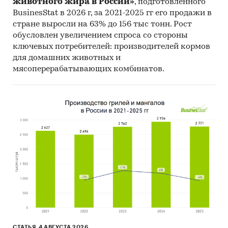
животного жира в России»
, подготовленного
Commodity Statistics, Food and Agriculture
BusinesStat в 2026 г, за 2021-2025 гг его продажи в
Organization и др.).
стране выросли на 63% до 156 тыс тонн. Рост
Материалы Международного Валютного
обусловлен увеличением спроса со стороны
Фонда (International Monetary Fund).
ключевых потребителей: производителей кормов
для домашних животных и
Материалы Всемирного банка (World Bank).
мясоперерабатывающих комбинатов.
Материалы ВТО (World Trade Organization).
Материалы Организации экономического
сотрудничества и развития (Organization for
Economic Cooperation and Development).
Материалы International Trade Centre.
Материалы Index Mundi.
Результаты исследований DISCOVERY
Research Group.
Объем и структура выборки
Процедура контент-анализа документов не
СТАТЬЯ, 4 АВГУСТА 2026