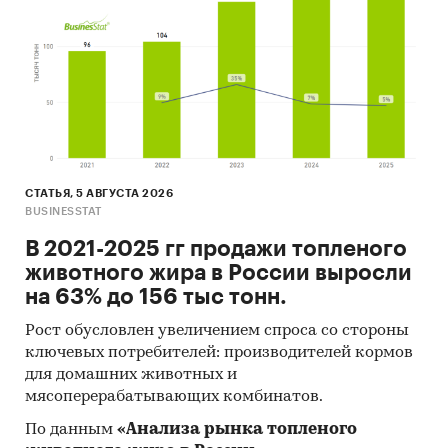
Печатные и электронные деловые и
специализированные издания,
аналитические обзоры.
Ресурсы сети Интернет в России и мире.
Экспертные опросы.
Материалы участников отечественного и
СТАТЬЯ, 5 АВГУСТА 2026
мирового рынков.
BUSINESSTAT
Результаты исследований маркетинговых и
В 2021-2025 гг продажи топленого
консалтинговых агентств.
животного жира в России выросли
Материалы отраслевых учреждений и базы
на 63% до 156 тыс тонн.
данных.
Рост обусловлен увеличением спроса со стороны
Результаты ценовых мониторингов.
ключевых потребителей: производителей кормов
для домашних животных и
Материалы и базы данных статистики ООН
мясоперерабатывающих комбинатов.
(United Nations Statistics Division:
По данным
«Анализа рынка топленого
Commodity Trade Statistics, Industrial