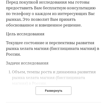
Перед покупкой исследования мы готовы
предоставить Вам бесплатную консультацию
по телефону о каждом из интересующих Вас
рынках. Это позволит Вам принять
обоснованное и взвешенное решение.
Цель исследования
Текущее состояние и перспективы развития
рынка хелата магния (бисглицината магния) в
России.
Задачи исследования
Объем, темпы роста и динамика развития
рынка хелата магния (бисглицината
магния) в России.
Развернуть
Объем импорта в Россию и экспорта из
России хелата магния (бисглицината
магния)