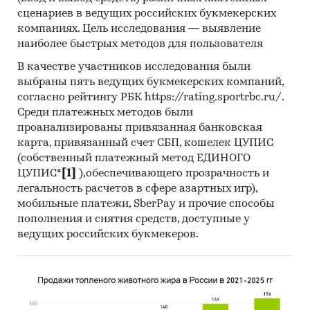
(количественный) анализ с применением
сценариев в ведущих российских букмекерских
пакетов программ, к которым имеет доступ
компаниях. Цель исследования — выявление
наше агентство.
наиболее быстрых методов для пользователя
Контент-анализ выполняется в рамках
В качестве участников исследования были
проведения Desk Research (кабинетное
выбраны пять ведущих букмекерских компаний,
исследование). В общем виде целью
согласно рейтингу РБК https://rating.sportrbc.ru/.
кабинетного исследования является
Среди платежных методов были
проанализированы привязанная банковская
проанализировать ситуацию на рынке
карта, привязанный счет СБП, кошелек ЦУПИС
цифровой наружной рекламы (медиафасады) и
(собственный платежный метод ЕДИНОГО
получить (рассчитать) показатели,
ЦУПИС*
[1]
),обеспечивающего прозрачность и
характеризующие его состояние в настоящее
легальность расчетов в сфере азартных игр),
время и в будущем.
мобильные платежи, SberPay и прочие способы
пополнения и снятия средств, доступные у
Источники получения информации
ведущих российских букмекеров.
Базы данных Федеральной Таможенной
службы РФ, ФСГС РФ (Росстат).
Материалы DataMonitor, EuroMonitor,
Eurostat.