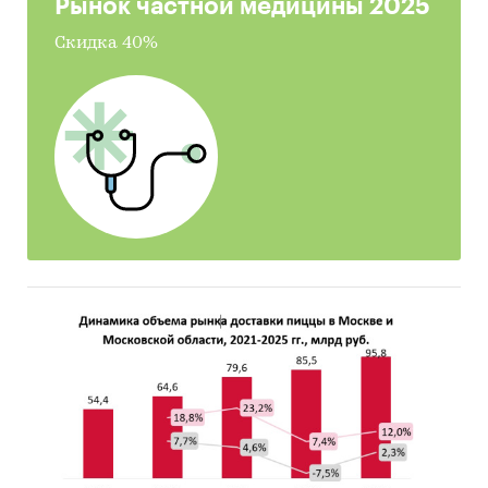
Рынок частной медицины 2025
• Выводы о перспективности создания
предприятий в исследуемой области и
Скидка 40%
рекомендации действующим операторам
рынка
Источники информации
• Базы данных государственных органов
статистики
• Базы данных федеральной налоговой службы
• Открытые источники (сайты, порталы)
• Отчетность эмитентов
• Сайты компаний
• Архивы СМИ
• Региональные и федеральные СМИ
• Инсайдерские источники