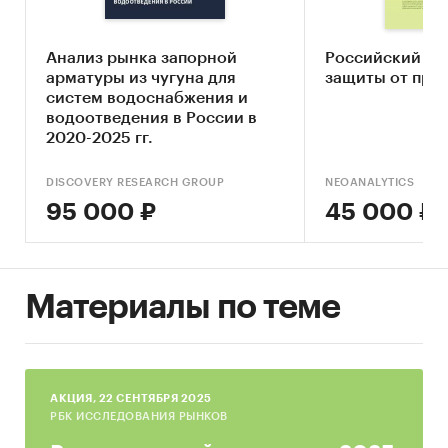
• Описание основных конкурентов;
Анализ рынка запорной
Российский ры
• Составление прогноза развития рынка до
арматуры из чугуна для
защиты от про
2027 г.
систем водоснабжения и
водоотведения в России в
Основные блоки исследования:
2020-2025 гг.
• Обзор рынка водоснабжения в Москве и
Московской области
DISCOVERY RESEARCH GROUP
NEOANALYTICS
95 000 ₽
45 000 ₽
• Конкурентный анализ на рынке
водоснабжения в Москве и Московской
области
Материалы по теме
• Анализ потребления
• Оценка факторов инвестиционной
привлекательности рынка
AКЦИЯ, 22 СЕНТЯБРЯ 2025
• Прогноз развития рынка водоснабжения до
РБК ИССЛЕДОВАНИЯ РЫНКОВ
2027 г.