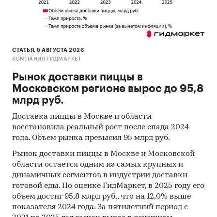
• Специализированные аналитические
порталы
Методы
СТАТЬЯ, 5 АВГУСТА 2026
КОМПАНИЯ ГИДМАРКЕТ
• Кабинетное исследование. Поиск и анализ
Рынок доставки пиццы в
информации из различных источников,
Московском регионе вырос до 95,8
проведение расчетов. Статистика и аналитика
млрд руб.
• Прогноз ГидМаркет. Современные
Доставка пиццы в Москве и области
статистические методы прогнозирования с
восстановила реальный рост после спада 2024
поправкой на мнение экспертов.
года. Объем рынка превысил 95 млрд руб.
Категории:
Строительство и
Рынок доставки пиццы в Москве и Московской
недвижимость
/
...
/
DIY
/
Водоснабжение
области остается одним из самых крупных и
Россия
/
Центральный федеральный округ
/
динамичных сегментов в индустрии доставки
Москва
готовой еды. По оценке ГидМаркет, в 2025 году его
Россия
/
Центральный федеральный округ
/
объем достиг 95,8 млрд руб., что на 12,0% выше
Московская область
показателя 2024 года. За пятилетний период с