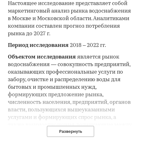
Настоящее исследование представляет собой
маркетинговый анализ рынка водоснабжения
в Москве и Московской области. Аналитиками
компании составлен прогноз потребления
рынка до 2027 г.
Период исследования
2018 – 2022 гг.
Объектом исследования
является рынок
водоснабжения — совокупность предприятий,
оказывающих профессиональные услуги по
забору, очистке и распределению воды для
бытовых и промышленных нужд,
формирующих предложение рынка,
численность населения, предприятий, органов
власти, пользующихся вышеуказанными
услугами и формирующих спрос рынка, а
также взаимоотношения, возникающие между
Развернуть
предприятиями и населением в указанной
отрасли на территории РФ. В состав