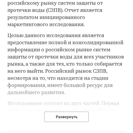
российскому рынку систем защиты от
протечки воды (СЗПВ). Отчет является
результатом инициированного
маркетингового исследования.
Целью данного исследования является
предоставление полной и консолидированной
информации о российском рынке систем
защиты от протечки воды для всех участников
рынка, а также для тех, кто только собирается
на него выйти. Российский рынок СЗПВ,
несмотря на то, что находится на стадии
формирования, имеет большой ресурс для
дальнейшего развития.
Исследование состоит из двух частей. Первая
часть описывает конъюнктуру российского
Развернуть
рынка. Рассматриваются такие показатели, как
емкость рынка, его структура, долевое
распределение игроков как по рынку в целом,