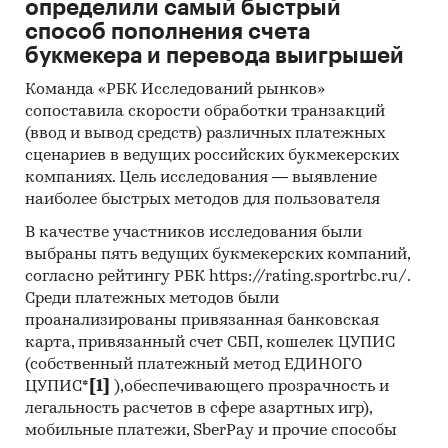
определили самый быстрый
способ пополнения счета
букмекера и перевода выигрышей
Исследование проведено в январе 2016 года.
Команда «РБК Исследований рынков»
сопоставила скорости обработки транзакций
Объем отчета – 46 стр.
(ввод и вывод средств) различных платежных
Отчет содержит 11 таблиц и 21 графика.
сценариев в ведущих российских букмекерских
компаниях. Цель исследования — выявление
Язык отчета - русский.
наиболее быстрых методов для пользователя
Категории:
Строительство и
В качестве участников исследования были
недвижимость
/
...
/
DIY
/
Водоснабжение
выбраны пять ведущих букмекерских компаний,
Россия
согласно рейтингу РБК https://rating.sportrbc.ru/.
Среди платежных методов были
проанализированы привязанная банковская
карта, привязанный счет СБП, кошелек ЦУПИС
(собственный платежный метод ЕДИНОГО
ЦУПИС*
[1]
),обеспечивающего прозрачность и
легальность расчетов в сфере азартных игр),
мобильные платежи, SberPay и прочие способы