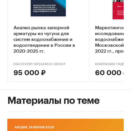
ный рынок на мытищинской ярмарке,
Экспострой на Нахимовском, Синдика О и др.)
• интернет-магазины
Анализ рынка запорной
Маркетингово
арматуры из чугуна для
исследование 
систем водоснабжения и
водоснабжения
водоотведения в России в
Московской об
2020-2025 гг.
2022 гг., прогно
Методология исследования:
DISCOVERY RESEARCH GROUP
КОМПАНИЯ ГИДМАР
Кабинетное исследование (desk research) —
95 000 ₽
60 000 ₽
анализ вторичной ин-формации:
• средства массовой информации, в том
числе специализирован-ные;
Материалы по теме
• интернет-ресурсы
• информационные порталы;
• сайты компаний-конкурентов;
AКЦИЯ, 19 ИЮНЯ 2026