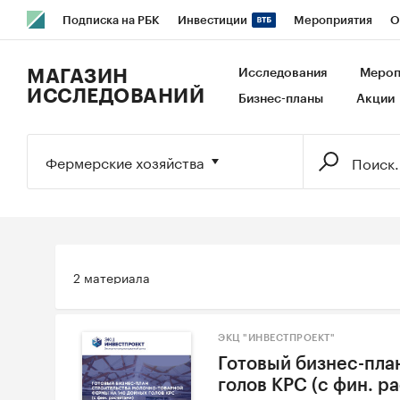
Подписка на РБК
Инвестиции
Мероприятия
О
РБК Образование
РБК Курсы
РБК Life
Тренды
В
МАГАЗИН
Исследования
Мероп
ИССЛЕДОВАНИЙ
Бизнес-планы
Акции
Исследования
Кредитные рейтинги
Франшизы
Га
Экономика
Бизнес
Технологии и медиа
Финансы
Фермерские хозяйства
2 материала
ЭКЦ "ИНВЕСТПРОЕКТ"
Готовый бизнес-пла
голов КРС (с фин. р