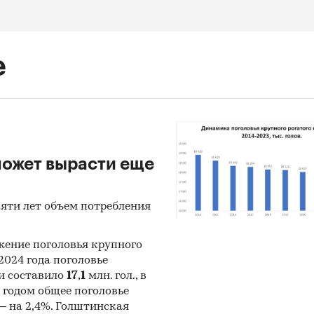
е
может вырасти еще
сяти лет объем потребления
жение поголовья крупного
2024 года поголовье
ии составило
17
,
1
млн. гол., в
2 годом общее поголовье
 – на 2,4%. Голштинская