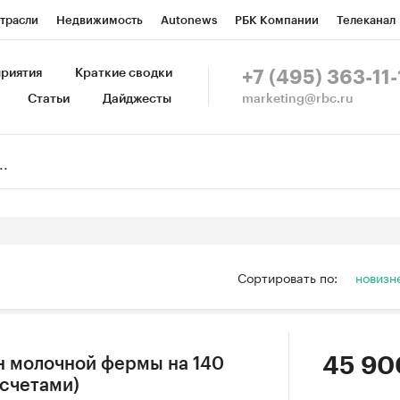
трасли
Недвижимость
Autonews
РБК Компании
Телеканал
изионеры
Национальные проекты
Город
Стиль
Крипто
Р
риятия
Краткие сводки
+7 (495) 363-11-
marketing@rbc.ru
Статьи
Дайджесты
зета
Спецпроекты СПб
Конференции СПб
Спецпроекты
Пр
Рынок наличной валюты
Сортировать по:
новизн
45 90
н молочной фермы на 140
асчетами)