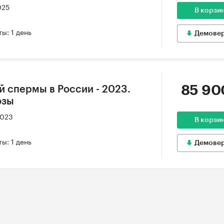
025
В корзи
ы: 1 день
Демове
85 90
й спермы в России - 2023.
озы
2023
В корзи
ы: 1 день
Демове