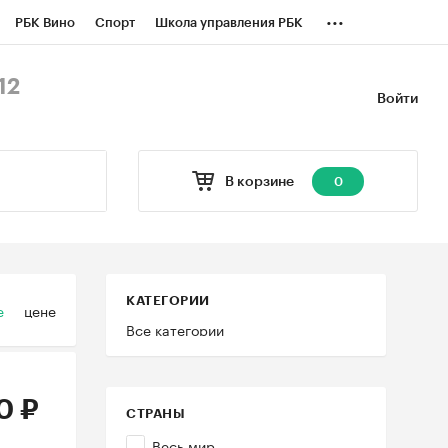
...
РБК Вино
Спорт
Школа управления РБК
БК Бизнес-среда
Дискуссионный клуб
12
Войти
оверка контрагентов
Политика
В корзине
0
КАТЕГОРИИ
е
цене
Все категории
0 ₽
СТРАНЫ
Весь мир