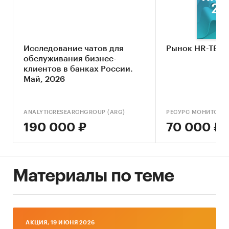
• Прогноз развития рынка SEO-оптимизации
до 2029 г.
• Выводы по исследованю
Исследование чатов для
Рынок HR-TEC
обслуживания бизнес-
Источники информации
клиентов в банках России.
• Базы данных государственных органов
Май, 2026
статистики
• Базы данных федеральной налоговой службы
• Открытые источники (сайты, порталы)
ANALYTICRESEARCHGROUP (ARG)
РЕСУРС МОНИТОРИ
• Отчетность эмитентов
190 000 ₽
70 000 ₽
• Сайты компаний
• Архивы СМИ
• Региональные и федеральные СМИ
• Инсайдерские источники
Материалы по теме
• Специализированные аналитические
порталы
Методы
AКЦИЯ, 19 ИЮНЯ 2026