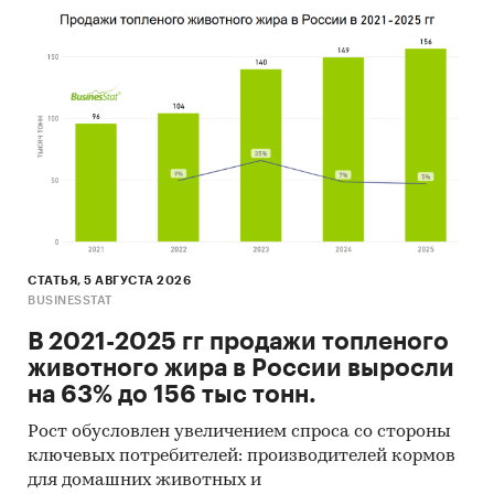
специализированные издания,
аналитические обзоры.
Ресурсы сети Интернет в России и мире.
Экспертные опросы.
Материалы участников отечественного и
мирового рынков.
Результаты исследований маркетинговых и
консалтинговых агентств.
СТАТЬЯ, 5 АВГУСТА 2026
Материалы отраслевых учреждений и базы
BUSINESSTAT
данных.
В 2021-2025 гг продажи топленого
Результаты ценовых мониторингов.
животного жира в России выросли
на 63% до 156 тыс тонн.
Материалы и базы данных статистики ООН
(United Nations Statistics Division:
Рост обусловлен увеличением спроса со стороны
Commodity Trade Statistics, Industrial
ключевых потребителей: производителей кормов
Commodity Statistics, Food and Agriculture
для домашних животных и