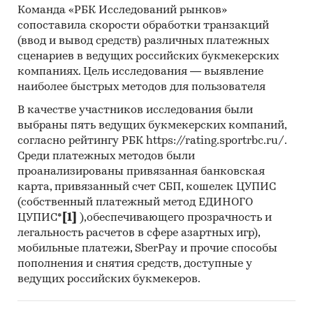
(количественный) анализ с применением
Команда «РБК Исследований рынков»
пакетов программ, к которым имеет доступ
сопоставила скорости обработки транзакций
наше агентство.
(ввод и вывод средств) различных платежных
сценариев в ведущих российских букмекерских
Контент-анализ выполняется в рамках
компаниях. Цель исследования — выявление
проведения Desk Research (кабинетное
наиболее быстрых методов для пользователя
исследование). В общем виде целью
В качестве участников исследования были
кабинетного исследования является
выбраны пять ведущих букмекерских компаний,
проанализировать ситуацию на рынке капсул
согласно рейтингу РБК https://rating.sportrbc.ru/.
пустых из пластика для кофе и получить
Среди платежных методов были
(рассчитать) показатели, характеризующие его
проанализированы привязанная банковская
состояние в настоящее время и в будущем.
карта, привязанный счет СБП, кошелек ЦУПИС
(собственный платежный метод ЕДИНОГО
Метод анализа данных
ЦУПИС*
[1]
),обеспечивающего прозрачность и
Базы данных Федеральной Таможенной
легальность расчетов в сфере азартных игр),
службы РФ, ФСГС РФ (Росстат).
мобильные платежи, SberPay и прочие способы
пополнения и снятия средств, доступные у
Материалы DataMonitor, EuroMonitor,
ведущих российских букмекеров.
Eurostat.
Печатные и электронные деловые и