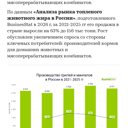
Organization и др.).
мясоперерабатывающих комбинатов.
Материалы Международного Валютного
По данным
«Анализа рынка топленого
Фонда (International Monetary Fund).
животного жира в России»
, подготовленного
BusinesStat в 2026 г, за 2021-2025 гг его продажи в
Материалы Всемирного банка (World Bank).
стране выросли на 63% до 156 тыс тонн. Рост
Материалы ВТО (World Trade Organization).
обусловлен увеличением спроса со стороны
ключевых потребителей: производителей кормов
Материалы Организации экономического
для домашних животных и
сотрудничества и развития (Organization for
мясоперерабатывающих комбинатов.
Economic Cooperation and Development).
Материалы International Trade Centre.
Материалы Index Mundi.
Результаты исследований DISCOVERY
Research Group.
Объем и структура выборки
Процедура контент-анализа документов не
предполагает расчета объема выборочной