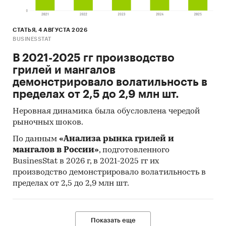
совокупности. Обработке и анализу подлежат
все доступные исследователю документы.
СТАТЬЯ, 4 АВГУСТА 2026
Категории:
Потребительские товары
/
...
/
BUSINESSTAT
Мелкая кухонная техника
/
Кофеварки и
В 2021-2025 гг производство
кофемолки
грилей и мангалов
Промышленность
/
...
/
Цветная
металлургия
/
Алюминий
демонстрировало волатильность в
Россия
пределах от 2,5 до 2,9 млн шт.
Неровная динамика была обусловлена чередой
рыночных шоков.
По данным
«Анализа рынка грилей и
мангалов в России»
, подготовленного
BusinesStat в 2026 г, в 2021-2025 гг их
производство демонстрировало волатильность в
пределах от 2,5 до 2,9 млн шт.
Показать еще