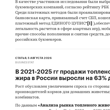
В качестве участников исследования были выбр
букмекерских компаний, согласно рейтингу РБК htt
Среди платежных методов были проанализиров
банковская карта, привязанный счет СБП, коше
платежный метод ЕДИНОГО ЦУПИС*
[1]
),обеспе
легальность расчетов в сфере азартных игр), мо
прочие способы пополнения и снятия средств, д
российских букмекеров.
СТАТЬЯ, 5 АВГУСТА 2026
BUSINESSTAT
В 2021-2025 гг продажи топлен
жира в России выросли на 63% д
Рост обусловлен увеличением спроса со стороны
производителей кормов для домашних животны
комбинатов.
По данным
«Анализа рынка топленого живо