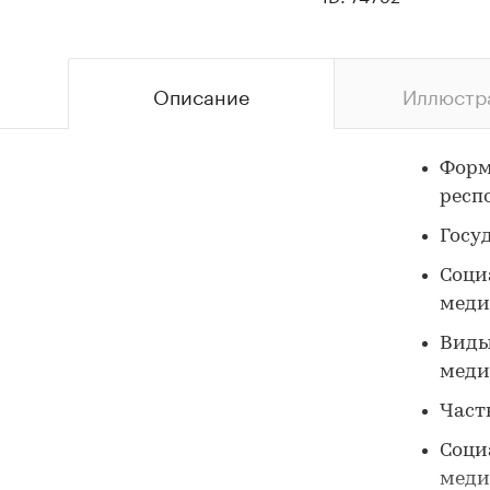
Описание
Иллюстр
Форм
респ
Госу
Соци
меди
Виды
меди
Част
Соци
меди