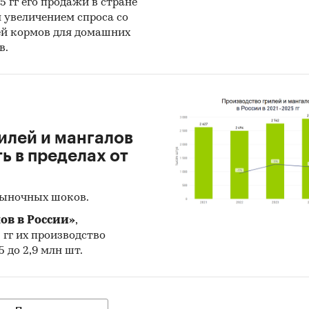
25 гг его продажи в стране
н увеличением спроса со
ей кормов для домашних
в.
илей и мангалов
 в пределах от
рыночных шоков.
ов в России»
,
5 гг их производство
 до 2,9 млн шт.