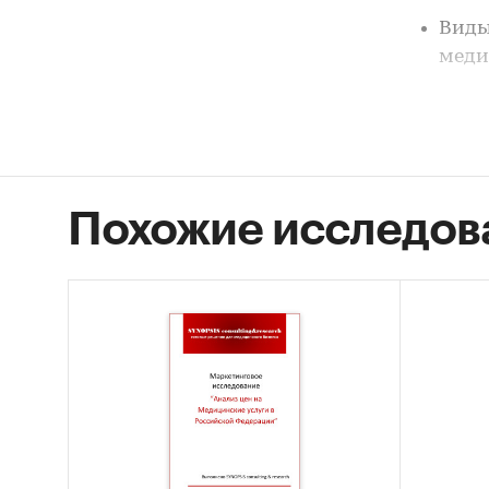
Виды
меди
Категори
Россия
Частная 
Похожие исследов