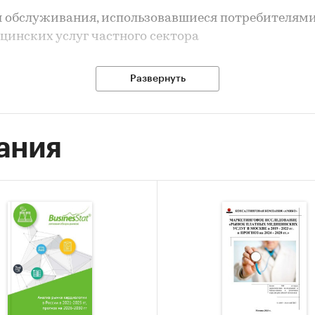
 обслуживания, использовавшиеся потребителям
цинских услуг частного сектора
и:
Потребительские услуги
/
Частная медицина
Развернуть
медицина
ания