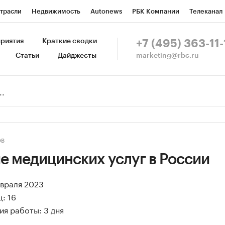
трасли
Недвижимость
Autonews
РБК Компании
Телеканал
изионеры
Национальные проекты
Город
Стиль
Крипто
Р
риятия
Краткие сводки
+7 (495) 363-11-
marketing@rbc.ru
Статьи
Дайджесты
зета
Спецпроекты СПб
Конференции СПб
Спецпроекты
Пр
Рынок наличной валюты
ОВ
е медицинских услуг в России
евраля 2023
: 16
я работы: 3 дня