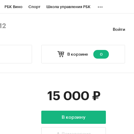
...
РБК Вино
Спорт
Школа управления РБК
БК Бизнес-среда
Дискуссионный клуб
12
Войти
оверка контрагентов
Политика
В корзине
0
15 000 ₽
В корзину