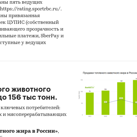
аны пять ведущих
ps://rating.sportrbc.ru/.
аны привязанная
лек ЦУПИС (собственный
чивающего прозрачность и
бильные платежи, SberPay и
оступные у ведущих
ого животного
о 156 тыс тонн.
 ключевых потребителей:
х и мясоперерабатывающих
тного жира в России»
,