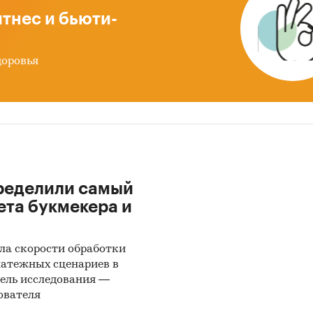
тнес и бьюти-
доровья
ределили самый
ета букмекера и
ла скорости обработки
латежных сценариев в
ель исследования —
ователя