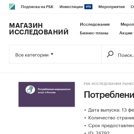
Подписка на РБК
Инвестиции
Мероприятия
О
РБК Образование
РБК Курсы
РБК Life
Тренды
В
МАГАЗИН
Исследования
Мероп
ИССЛЕДОВАНИЙ
Бизнес-планы
Акции
Исследования
Кредитные рейтинги
Франшизы
Га
Экономика
Бизнес
Технологии и медиа
Финансы
Все категории
РБК ИССЛЕДОВАНИЯ РЫНК
Потреблени
Дата выпуска: 13 ф
Количество страниц
Срок предоставлени
ID: 74792